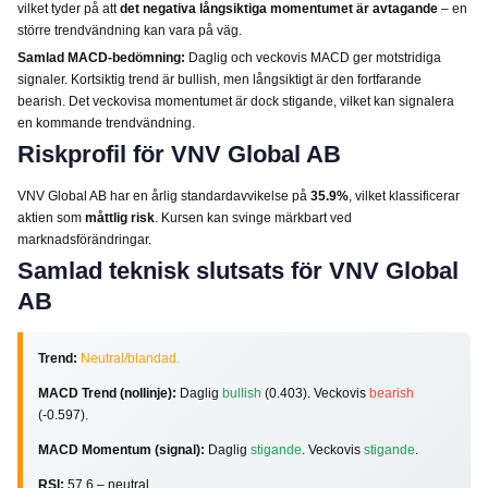
vilket tyder på att
det negativa långsiktiga momentumet är avtagande
– en
större trendvändning kan vara på väg.
Samlad MACD-bedömning:
Daglig och veckovis MACD ger motstridiga
signaler. Kortsiktig trend är bullish, men långsiktigt är den fortfarande
bearish. Det veckovisa momentumet är dock stigande, vilket kan signalera
en kommande trendvändning.
Riskprofil för VNV Global AB
VNV Global AB har en årlig standardavvikelse på
35.9%
, vilket klassificerar
aktien som
måttlig risk
. Kursen kan svinge märkbart ved
marknadsförändringar.
Samlad teknisk slutsats för VNV Global
AB
Trend:
Neutral/blandad.
MACD Trend (nollinje):
Daglig
bullish
(0.403). Veckovis
bearish
(-0.597).
MACD Momentum (signal):
Daglig
stigande
. Veckovis
stigande
.
RSI:
57.6 – neutral.