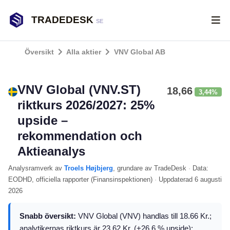
TRADEDESK
SE
Översikt
Alla aktier
VNV Global AB
VNV Global (VNV.ST)
18,66
3,44%
riktkurs 2026/2027: 25%
upside –
rekommendation och
Aktieanalys
Analysramverk
av
Troels Højbjerg
, grundare av TradeDesk
·
Data:
EODHD
, officiella rapporter (
Finansinspektionen
)
·
Uppdaterad
6 augusti
2026
Snabb översikt:
VNV Global (VNV) handlas till 18.66 Kr.;
analytikernas riktkurs är 23.62 Kr. (+26.6 % upside);