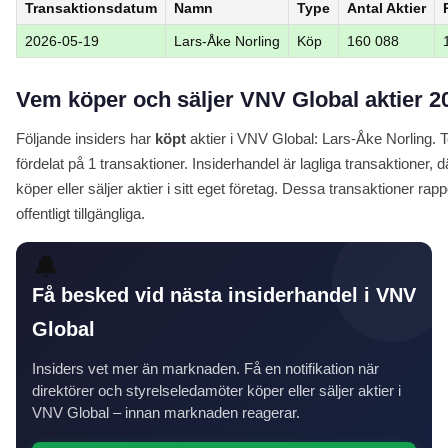
Transaktionsdatum
Namn
Type
Antal Aktier
2026-05-19
Lars-Åke Norling
Köp
160 088
Vem köper och säljer VNV Global aktier 2
Följande insiders har
köpt
aktier i VNV Global: Lars-Åke Norling. To
fördelat på 1 transaktioner. Insiderhandel är lagliga transaktione
köper eller säljer aktier i sitt eget företag. Dessa transaktioner rap
offentligt tillgängliga.
🔔
Få besked vid nästa insiderhandel i VNV
Global
Insiders vet mer än marknaden. Få en notifikation när
direktörer och styrelseledamöter köper eller säljer aktier i
VNV Global – innan marknaden reagerar.