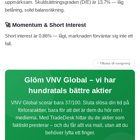
uppmärksam. Skuldsättningsgraden (D/E) är 13.7% — låg
belåning, solid balansräkning.
🚀 Momentum & Short Interest
Short interest är 0.86% — lågt, marknaden förväntar sig inte ett
fall.
↑ Tillbaka till navigering
Glöm VNV Global – vi har
hundratals bättre aktier
VNV Global scorar bara 37/100. Sluta slösa din tid på
förloraraktier, bara för att det är dem du hör om i
medierna. Med TradeDesk hittar du de aktier som
faktiskt presterar – och du får allt via mail, utan att du
behöver lyfta ett finger.