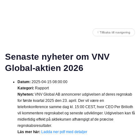
↑ Tillbaka till navigering
Senaste nyheter om VNV
Global-aktien 2026
Datum:
2025-04-15 08:00:00
Kategori:
Rapport
Nyheten:
VNV Global AB annoncerer udgivelsen af deres regnskab
for første kvartal 2025 den 23. april. Der vil være en
telefonkonference samme dag kl. 15:00 CEST, hvor CEO Per Brilioth
vil kommentere regnskabet og seneste udviklinger. Udgivelsen kan få
midlertidig effekt på aktiekursen afhængigt af de præcise
regnskabsresultater.
Läs mer här:
Ladda ner pdf med detaljer