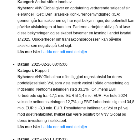
Kategori:
Ändrat större innehav
Nyheten:
VNV Global giver en opdatering vedrørende salget af sin
ejerandel i Gett. Den Israelske Konkurrencemyndighed (ICA)
gennemgår transaktionen og har rejst bekymringer, der potentielt kan
påvirke afslutningen af handlen. Parterne arbejder aktivt på at løse
disse bekymringer, og selskabet forventer en løsning i andet kvartal
af 2025. Usikkerheder om transaktionsprocessen kan påvirke
aktiekursen negativt på kort sigt.
Läs mer här:
Ladda ner pdf med detaljer
Datum:
2025-02-26 08:45:00
Kategori:
Rapport
Nyheten:
VNV Global har offentliggjort regnskabstal for deres
porteføljeselskab Voi, som viste stærk vækst i både omsætning og
indtjening. Nettoomsætningen steg 33,1% i Q4, mens EBIT
forbedrede sig fra -17,1 mio. EUR til 1,4 mio. EUR. For hele 2024
voksede nettoomsætningen 12,7%, og EBIT forbedrede sig med 34,8
mio. EUR til -3,3 mio. EUR. Resultaterne indikerer, at Voi er på vej
mod øget rentabilitet, hvilket kan være positivt for VNV Global og
deres investering i selskabet.
Läs mer här:
Ladda ner pdf med detaljer
Datum:
2025-02-21 13:05:00