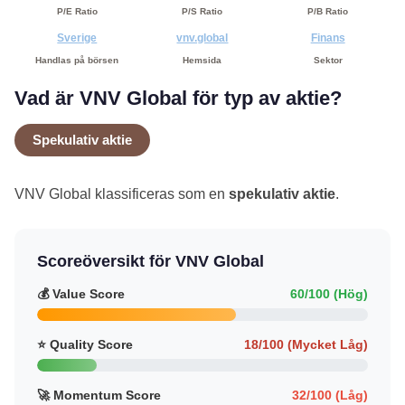
P/E Ratio
P/S Ratio
P/B Ratio
Sverige
vnv.global
Finans
Handlas på börsen
Hemsida
Sektor
Vad är VNV Global för typ av aktie?
Spekulativ aktie
VNV Global klassificeras som en
spekulativ aktie
.
Scoreöversikt för VNV Global
💰 Value Score
60/100 (Hög)
⭐ Quality Score
18/100 (Mycket Låg)
🚀 Momentum Score
32/100 (Låg)