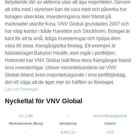
betydande del av aktierna utan att äga majoriteten. Genom
att sitta med i styrelsen kan de vara med och påverka hur
bolagen utvecklas. Investeringarna sker främst på
marknader utanför Kina. VNV Global grundades 2007 och
har idag kontor i både Hamilton och Stockholm. Bolaget är
känt för att ta små, tidiga investeringar och hjälpa dem
växa till stora, framgångsrika företag. Ett exempel är
hälsobolaget Babylon Health, som ingår i portföljen.
Historiskt har VNV Global haft flera stora framgångar bland
sina investeringar. Utöver minoritetsandelar tar VNV
Global ibland även majoritetsägande i sina portföljbolag,
det vill säga att de äger mer än hälften av företaget.
Läs om företaget
Nyckeltal för VNV Global
Kr. 2,3B
-
Asset Management
Marknadsvärde (Mcap)
Omsättning
Industri
-
9,061.12
0.53