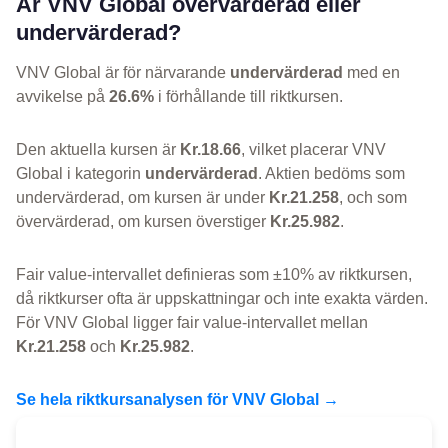
Är VNV Global övervärderad eller
undervärderad?
VNV Global är för närvarande
undervärderad
med en
avvikelse på
26.6%
i förhållande till riktkursen.
Den aktuella kursen är
Kr.18.66
, vilket placerar VNV
Global i kategorin
undervärderad
. Aktien bedöms som
undervärderad, om kursen är under
Kr.21.258
, och som
övervärderad, om kursen överstiger
Kr.25.982
.
Fair value-intervallet definieras som ±10% av riktkursen,
då riktkurser ofta är uppskattningar och inte exakta värden.
För VNV Global ligger fair value-intervallet mellan
Kr.21.258
och
Kr.25.982
.
Se hela riktkursanalysen för VNV Global →