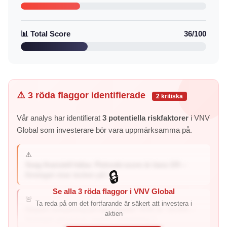
📊 Total Score
36/100
⚠️ 3 röda flaggor identifierade
2 kritiska
Vår analys har identifierat
3 potentiella riskfaktorer
i VNV
Global som investerare bör vara uppmärksamma på.
⚠️
Svag finansiell hälsa: Piotroski-score är bara 3/9 –
🔒
företaget visar tecken på f...
Se alla 3 röda flaggor i VNV Global
🚨
Ta reda på om det fortfarande är säkert att investera i
Negativ avkastning på eget kapital: ROE är -24.8% –
aktien
företaget genererar negativ avkastning ti...