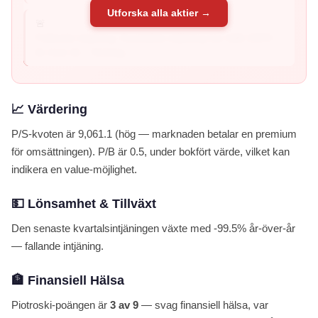
Utforska alla aktier →
🚨
Fallande intjäning: Kvartalets intjäning har fallit 100%
år-över-år – företag...
📈 Värdering
P/S-kvoten är 9,061.1 (hög — marknaden betalar en premium
för omsättningen). P/B är 0.5, under bokfört värde, vilket kan
indikera en value-möjlighet.
💵 Lönsamhet & Tillväxt
Den senaste kvartalsintjäningen växte med -99.5% år-över-år
— fallande intjäning.
🏦 Finansiell Hälsa
Piotroski-poängen är
3 av 9
— svag finansiell hälsa, var