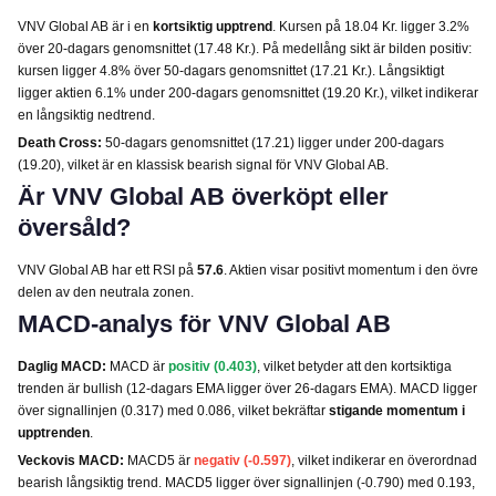
VNV Global AB är i en
kortsiktig upptrend
. Kursen på 18.04 Kr. ligger 3.2%
över 20-dagars genomsnittet (17.48 Kr.). På medellång sikt är bilden positiv:
kursen ligger 4.8% över 50-dagars genomsnittet (17.21 Kr.). Långsiktigt
ligger aktien 6.1% under 200-dagars genomsnittet (19.20 Kr.), vilket indikerar
en långsiktig nedtrend.
Death Cross:
50-dagars genomsnittet (17.21) ligger under 200-dagars
(19.20), vilket är en klassisk bearish signal för VNV Global AB.
Är VNV Global AB överköpt eller
översåld?
VNV Global AB har ett RSI på
57.6
. Aktien visar positivt momentum i den övre
delen av den neutrala zonen.
MACD-analys för VNV Global AB
Daglig MACD:
MACD är
positiv (0.403)
, vilket betyder att den kortsiktiga
trenden är bullish (12-dagars EMA ligger över 26-dagars EMA). MACD ligger
över signallinjen (0.317) med 0.086, vilket bekräftar
stigande momentum i
upptrenden
.
Veckovis MACD:
MACD5 är
negativ (-0.597)
, vilket indikerar en överordnad
bearish långsiktig trend. MACD5 ligger över signallinjen (-0.790) med 0.193,