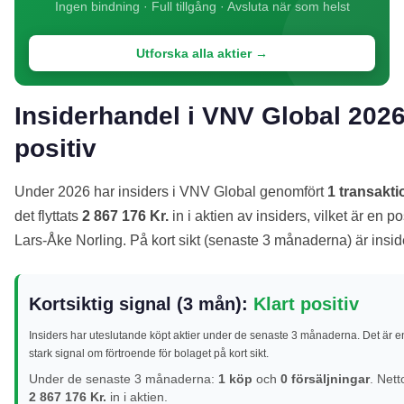
Ingen bindning · Full tillgång · Avsluta när som helst
Utforska alla aktier →
Insiderhandel i VNV Global 2026:
positiv
Under 2026 har insiders i VNV Global genomfört
1 transakti
det flyttats
2 867 176 Kr.
in i aktien av insiders, vilket är en p
Lars-Åke Norling. På kort sikt (senaste 3 månaderna) är insi
Kortsiktig signal (3 mån):
Klart positiv
Insiders har uteslutande köpt aktier under de senaste 3 månaderna. Det är e
stark signal om förtroende för bolaget på kort sikt.
Under de senaste 3 månaderna:
1 köp
och
0 försäljningar
. Nett
2 867 176 Kr.
in i aktien.