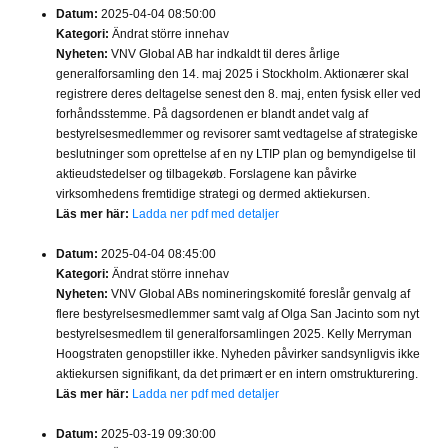
Datum:
2025-04-04 08:50:00
Kategori:
Ändrat större innehav
Nyheten:
VNV Global AB har indkaldt til deres årlige
generalforsamling den 14. maj 2025 i Stockholm. Aktionærer skal
registrere deres deltagelse senest den 8. maj, enten fysisk eller ved
forhåndsstemme. På dagsordenen er blandt andet valg af
bestyrelsesmedlemmer og revisorer samt vedtagelse af strategiske
beslutninger som oprettelse af en ny LTIP plan og bemyndigelse til
aktieudstedelser og tilbagekøb. Forslagene kan påvirke
virksomhedens fremtidige strategi og dermed aktiekursen.
Läs mer här:
Ladda ner pdf med detaljer
Datum:
2025-04-04 08:45:00
Kategori:
Ändrat större innehav
Nyheten:
VNV Global ABs nomineringskomité foreslår genvalg af
flere bestyrelsesmedlemmer samt valg af Olga San Jacinto som nyt
bestyrelsesmedlem til generalforsamlingen 2025. Kelly Merryman
Hoogstraten genopstiller ikke. Nyheden påvirker sandsynligvis ikke
aktiekursen signifikant, da det primært er en intern omstrukturering.
Läs mer här:
Ladda ner pdf med detaljer
Datum:
2025-03-19 09:30:00