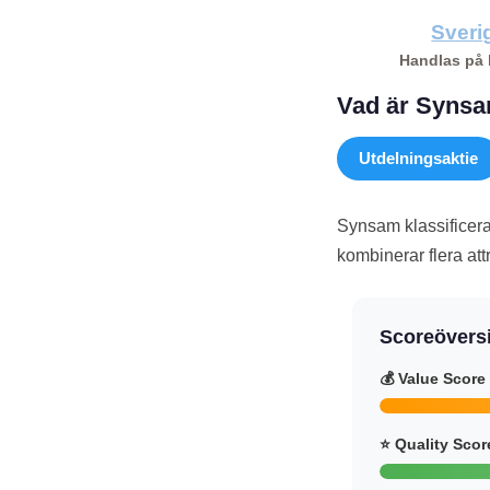
Sveri
Handlas på
Vad är Synsam
Utdelningsaktie
Synsam klassificer
kombinerar flera at
Scoreövers
💰 Value Score
⭐ Quality Scor