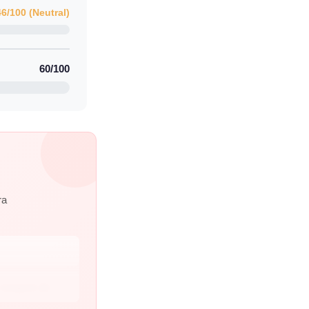
46/100 (Neutral)
60/100
ra
 svagare än...