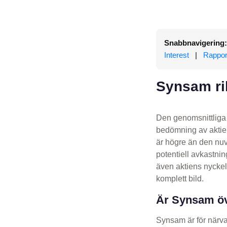
Snabbnavigering:
Interest
|
Rappor
Synsam ri
Den genomsnittliga 
bedömning av aktien
är högre än den nuv
potentiell avkastn
även aktiens nyckel
komplett bild.
Är Synsam öv
Synsam är för när