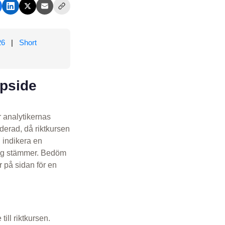
26
|
Short
upside
r analytikernas
erad, då riktkursen
 indikera en
ing stämmer. Bedöm
 på sidan för en
till riktkursen.