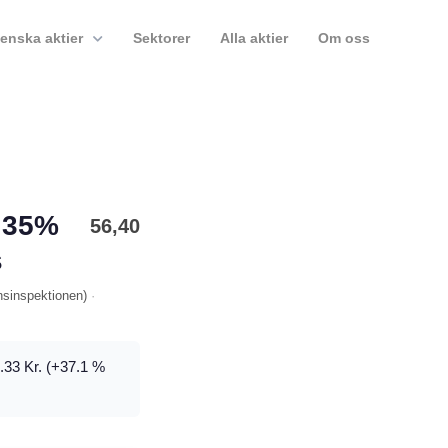
enska aktier
Sektorer
Alla aktier
Om oss
 35%
56,40
s
nsinspektionen
)
·
.33 Kr. (+37.1 %