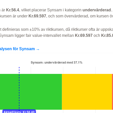
n är
Kr.56.4
, vilket placerar Synsam i kategorin
undervärderad
.
kursen är under
Kr.69.597
, och som övervärderad, om kursen ö
et definieras som ±10% av riktkursen, då riktkurser ofta är uppska
Synsam ligger fair value-intervallet mellan
Kr.69.597
och
Kr.85.
nalysen för Synsam →