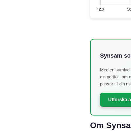
Synsam sco
Med en samlad 
din portfölj, om
passar till din ri
Utforska a
Om Synsam