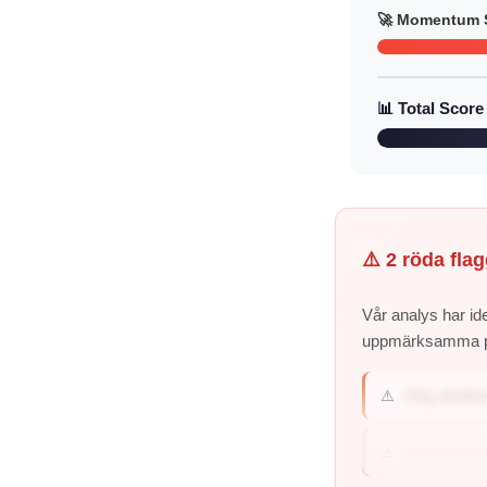
🚀 Momentum 
📊 Total Score
⚠️ 2 röda flag
Vår analys har ide
uppmärksamma 
⚠️
Hög skuldsä
⚠️
Svag balans