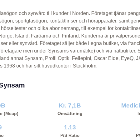
asögon och synvård till kunder i Norden. Företaget tjänar peng
lasögon, sportglasögon, kontaktlinser och hörapparater, samt ge
hörseltester och olika abonnemang, till exempel för kontaktlinse
Norge, Island, Färöarna och Finland. Kunderna är privatperson
ser eller synvård. Företaget säljer både i egna butiker, via franc
 företagare men under Synsams varumärke) och via nätbutiker. 
land annat Synsam, Profil Optik, Fellepini, Oscar Eide, EyeQ, J
 1968 och har sitt huvudkontor i Stockholm.
r Synsam
0B
Kr. 7,1B
Medici
e (Mcap)
Omsättning
I
9
1.13
io
P/S Ratio
P