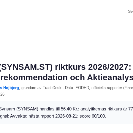
Sv
SYNSAM.ST) riktkurs 2026/2027:
 rekommendation och Aktieanaly
ls Højbjerg
, grundare av TradeDesk
·
Data:
EODHD
, officiella rapporter (
Fina
026
ynsam (SYNSAM) handlas till 56.40 Kr.; analytikernas riktkurs är 77
ignal: Avvakta; nästa rapport 2026-08-21; score 60/100.