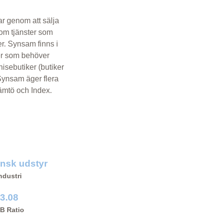
ar genom att sälja
nom tjänster som
r. Synsam finns i
er som behöver
hisebutiker (butiker
Synsam äger flera
ämtö och Index.
nsk udstyr
ndustri
3.08
/B Ratio