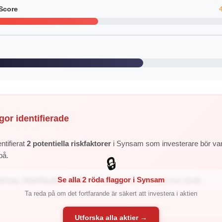
Score
gor identifierade
ntifierat
2 potentiella riskfaktorer
i Synsam som investerare bör va
på.
🔒
Se alla 2 röda flaggor i Synsam
ttning: Debt/Equity är 223% – företaget har väsentligt mer skuld ...
Ta reda på om det fortfarande är säkert att investera i aktien
räkning (förhöjd risk): Altman Z2 är 0.69 – balansräkningen är mätbart
Utforska alla aktier →