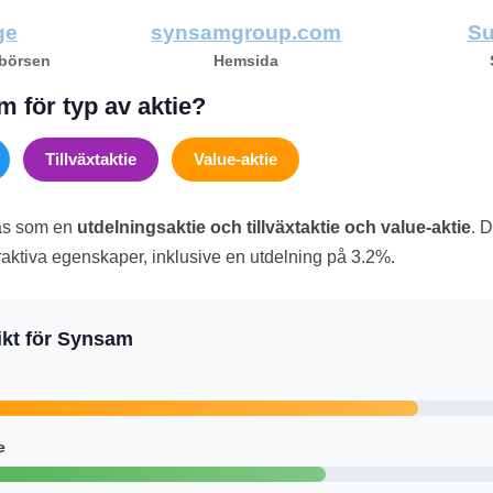
ge
synsamgroup.com
S
 börsen
Hemsida
 för typ av aktie?
Tillväxtaktie
Value-aktie
as som en
utdelningsaktie och tillväxtaktie och value-aktie
. D
traktiva egenskaper, inklusive en utdelning på 3.2%.
ikt för Synsam
e