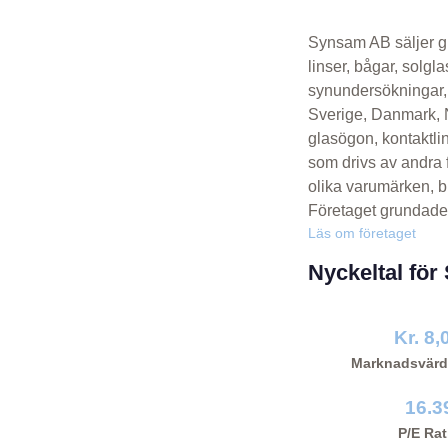
Synsam AB säljer gl
linser, bågar, solg
synundersökningar, 
Sverige, Danmark, 
glasögon, kontaktlin
som drivs av andra
olika varumärken, b
Företaget grundades
Läs om företaget
Nyckeltal fö
Kr. 8,
Marknadsvärd
16.3
P/E Rat