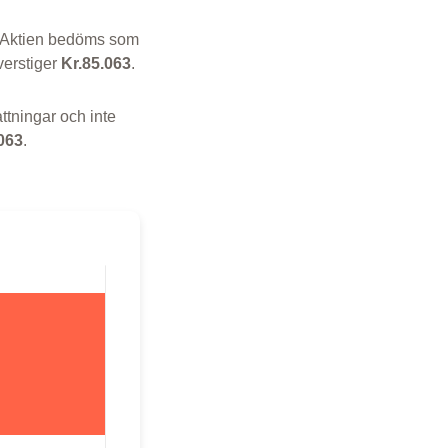
 Aktien bedöms som
verstiger
Kr.85.063
.
ttningar och inte
063
.