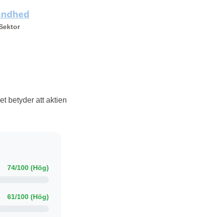
undhed
Sektor
et betyder att aktien
74/100 (Hög)
61/100 (Hög)