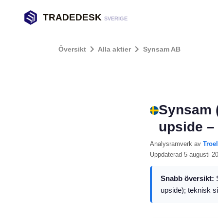
TRADEDESK
SVERIGE
Översikt
Alla aktier
Synsam AB
Synsam (
upside –
Analysramverk
av
Troe
Uppdaterad
5 augusti 2
Snabb översikt:
S
upside); teknisk s