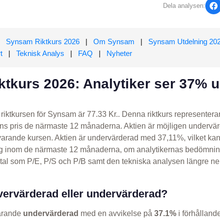
Dela analysen:
Synsam Riktkurs 2026
|
Om Synsam
|
Synsam Utdelning 20
t
|
Teknisk Analys
|
FAQ
|
Nyheter
ktkurs 2026: Analytiker ser 37% 
riktkursen för Synsam är 77.33 Kr.. Denna riktkurs representera
s pris de närmaste 12 månaderna. Aktien är möjligen undervärd
arande kursen. Aktien är undervärderad med 37,11%, vilket kan
ing inom de närmaste 12 månaderna, om analytikernas bedömn
tal som P/E, P/S och P/B samt den tekniska analysen längre ner
ervärderad eller undervärderad?
varande
undervärderad
med en avvikelse på
37.1%
i förhållande 