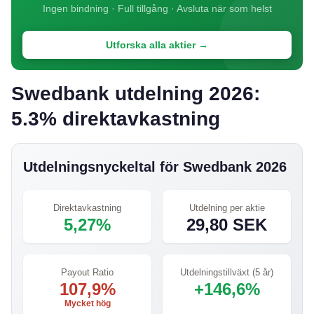
Ingen bindning · Full tillgång · Avsluta när som helst
Utforska alla aktier →
Swedbank utdelning 2026:
5.3% direktavkastning
Utdelningsnyckeltal för Swedbank 2026
Direktavkastning
Utdelning per aktie
5,27%
29,80 SEK
Payout Ratio
Utdelningstillväxt (5 år)
107,9%
+146,6%
Mycket hög