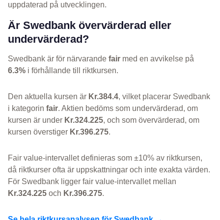
uppdaterad på utvecklingen.
Är Swedbank övervärderad eller
undervärderad?
Swedbank är för närvarande
fair
med en avvikelse på
6.3%
i förhållande till riktkursen.
Den aktuella kursen är
Kr.384.4
, vilket placerar Swedbank
i kategorin
fair
. Aktien bedöms som undervärderad, om
kursen är under
Kr.324.225
, och som övervärderad, om
kursen överstiger
Kr.396.275
.
Fair value-intervallet definieras som ±10% av riktkursen,
då riktkurser ofta är uppskattningar och inte exakta värden.
För Swedbank ligger fair value-intervallet mellan
Kr.324.225
och
Kr.396.275
.
Se hela riktkursanalysen för Swedbank →