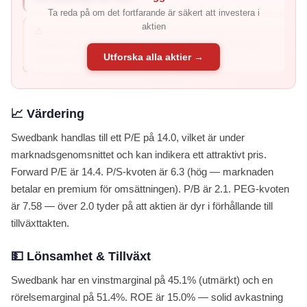
Ta reda på om det fortfarande är säkert att investera i
aktien
⚠️
Ohållbar utdelning: Payout ratio är 108% – företaget
Utforska alla aktier →
betalar mer i utdelning ...
📈 Värdering
Swedbank handlas till ett P/E på 14.0, vilket är under
marknadsgenomsnittet och kan indikera ett attraktivt pris.
Forward P/E är 14.4. P/S-kvoten är 6.3 (hög — marknaden
betalar en premium för omsättningen). P/B är 2.1. PEG-kvoten
är 7.58 — över 2.0 tyder på att aktien är dyr i förhållande till
tillväxttakten.
💵 Lönsamhet & Tillväxt
Swedbank har en vinstmarginal på 45.1% (utmärkt) och en
rörelsemarginal på 51.4%. ROE är 15.0% — solid avkastning