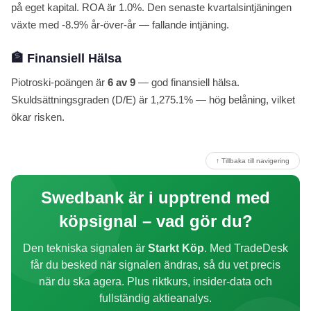
på eget kapital. ROA är 1.0%. Den senaste kvartalsintjäningen
växte med -8.9% år-över-år — fallande intjäning.
🏦 Finansiell Hälsa
Piotroski-poängen är
6 av 9
— god finansiell hälsa.
Skuldsättningsgraden (D/E) är 1,275.1% — hög belåning, vilket
ökar risken.
↑ Tillbaka till navigering
Swedbank är i upptrend med
köpsignal – vad gör du?
Den tekniska signalen är
Starkt Köp
. Med TradeDesk
får du besked när signalen ändras, så du vet precis
när du ska agera. Plus riktkurs, insider-data och
fullständig aktieanalys.