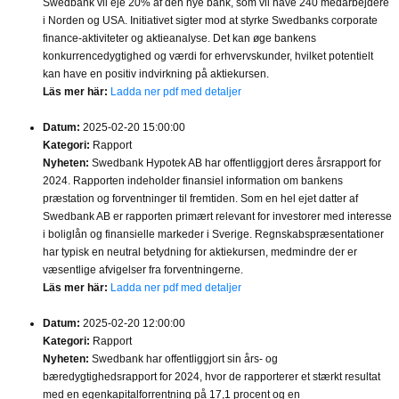
Swedbank vil eje 20% af den nye bank, som vil have 240 medarbejdere
i Norden og USA. Initiativet sigter mod at styrke Swedbanks corporate
finance-aktiviteter og aktieanalyse. Det kan øge bankens
konkurrencedygtighed og værdi for erhvervskunder, hvilket potentielt
kan have en positiv indvirkning på aktiekursen.
Läs mer här:
Ladda ner pdf med detaljer
Datum:
2025-02-20 15:00:00
Kategori:
Rapport
Nyheten:
Swedbank Hypotek AB har offentliggjort deres årsrapport for
2024. Rapporten indeholder finansiel information om bankens
præstation og forventninger til fremtiden. Som en hel ejet datter af
Swedbank AB er rapporten primært relevant for investorer med interesse
i boliglån og finansielle markeder i Sverige. Regnskabspræsentationer
har typisk en neutral betydning for aktiekursen, medmindre der er
væsentlige afvigelser fra forventningerne.
Läs mer här:
Ladda ner pdf med detaljer
Datum:
2025-02-20 12:00:00
Kategori:
Rapport
Nyheten:
Swedbank har offentliggjort sin års- og
bæredygtighedsrapport for 2024, hvor de rapporterer et stærkt resultat
med en egenkapitalforrentning på 17,1 procent og en