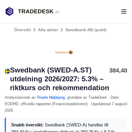
TRADEDESK
SE
Översikt
Alla aktier
Swedbank AB (publ)
Swedbank (SWED-A.ST)
384,40
utdelning 2026/2027: 5.3% –
riktkurs och rekommendation
Analysramverk
av
Troels Højbjerg
, grundare av TradeDesk
·
Data:
EODHD
, officiella rapporter (
Finansinspektionen
)
·
Uppdaterad
7 augusti
2026
Snabb översikt:
Swedbank (SWED-A) handlas till
384.40 Kr.; analytikernas riktkurs är 360.25 Kr. (-6.3 %