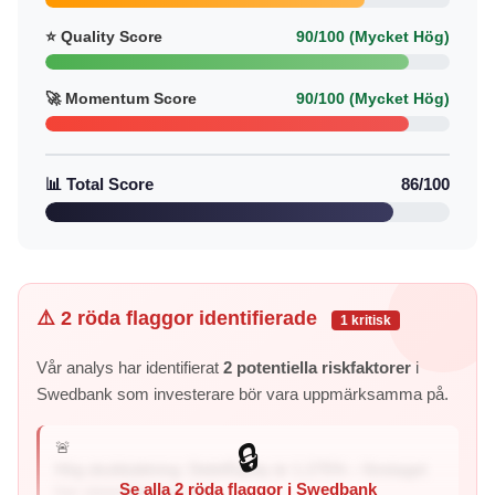
⭐ Quality Score
90/100 (Mycket Hög)
🚀 Momentum Score
90/100 (Mycket Hög)
📊 Total Score
86/100
⚠️ 2 röda flaggor identifierade
1 kritisk
Vår analys har identifierat
2 potentiella riskfaktorer
i
Swedbank som investerare bör vara uppmärksamma på.
🚨
🔒
Hög skuldsättning: Debt/Equity är 1,275% – företaget
Se alla 2 röda flaggor i Swedbank
har väsentligt mer skul...