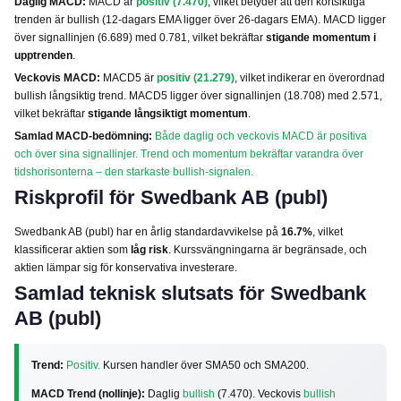
Daglig MACD:
MACD är
positiv (7.470)
, vilket betyder att den kortsiktiga
trenden är bullish (12-dagars EMA ligger över 26-dagars EMA). MACD ligger
över signallinjen (6.689) med 0.781, vilket bekräftar
stigande momentum i
upptrenden
.
Veckovis MACD:
MACD5 är
positiv (21.279)
, vilket indikerar en överordnad
bullish långsiktig trend. MACD5 ligger över signallinjen (18.708) med 2.571,
vilket bekräftar
stigande långsiktigt momentum
.
Samlad MACD-bedömning:
Både daglig och veckovis MACD är positiva
och över sina signallinjer. Trend och momentum bekräftar varandra över
tidshorisonterna – den starkaste bullish-signalen.
Riskprofil för Swedbank AB (publ)
Swedbank AB (publ) har en årlig standardavvikelse på
16.7%
, vilket
klassificerar aktien som
låg risk
. Kurssvängningarna är begränsade, och
aktien lämpar sig för konservativa investerare.
Samlad teknisk slutsats för Swedbank
AB (publ)
Trend:
Positiv.
Kursen handler över SMA50 och SMA200.
MACD Trend (nollinje):
Daglig
bullish
(7.470). Veckovis
bullish