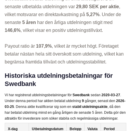
senaste utbetalda utdelningen var
29,80 SEK per aktie
,
vilket motsvarar en direktavkastning på
5,27%
. Under de
senaste
5 åren
har den årliga utdelningen stigit med
146,6%
, vilket visar en positiv utdelningstillväxt.
Payout ratio är
107,9%
, vilket är mycket högt. Företaget
betalar nästan hela sitt överskott som utdelning, vilket kan
begränsa framtida tillväxt och utdelningsstabilitet.
Historiska utdelningsbetalningar för
Swedbank
Vi har registrerat utdelningsbetalningar för
Swedbank
sedan
2020-03-27
.
Under denna period har aktien betalat utdelning
9
gånger, senast den
2026-
03-25
. Denna aktie kvalificerar sig som en
stabil utdelningsaktie
, då den
har betalat utdelning minst en gång årligen de senaste 5 åren. Detta gör den
attraktiv för investerare som söker stabila och regelmässiga utdelningar.
X-dag
Utbetalningsdatum
Belopp
Valuta
Period