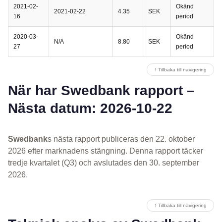
2021-02-
Okänd
2021-02-22
4.35
SEK
16
period
2020-03-
Okänd
N/A
8.80
SEK
27
period
↑ Tillbaka till navigering
När har Swedbank rapport –
Nästa datum: 2026-10-22
Swedbank
s nästa rapport publiceras den 22. oktober
2026 efter marknadens stängning. Denna rapport täcker
tredje kvartalet (Q3) och avslutades den 30. september
2026.
↑ Tillbaka till navigering