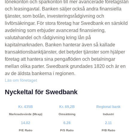
lönekonton och sparkonton till mer avancerade företagslån
och leasingavtal. Banken säljer också andra finansiella
tjänster, som bolån, investeringsrådgivning och
livförsäkringar. För stora företag har Swedbank en särskild
avdelning som erbjuder avancerad finansiering,
valutahandel och rådgivning kring lån på
kapitalmarknaden. Banken hanterar även så kallade
transaktionsbanktjänster, det betyder tjänster som hjälper
företag att hantera sina pengaflöden och betalningar
mellan olika parter. Swedbank grundades 1820 och är en
av de äldsta bankerna i regionen.
Läs om företaget
Nyckeltal för Swedbank
Kr. 435B
Kr. 69,2B
Regional bank
Marknadsvärde (Mcap)
Omsättning
Industri
14.02
6.28
2.11
P/E Ratio
P/S Ratio
P/B Ratio