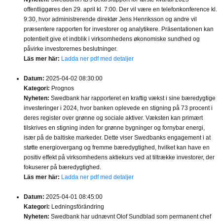
offentliggøres den 29. april kl. 7:00. Der vil være en telefonkonference kl.
9:30, hvor administrerende direktør Jens Henriksson og andre vil
præsentere rapporten for investorer og analytikere. Präsentationen kan
potentielt give et indblik i virksomhedens økonomiske sundhed og
påvirke investorernes beslutninger.
Läs mer här:
Ladda ner pdf med detaljer
Datum:
2025-04-02 08:30:00
Kategori:
Prognos
Nyheten:
Swedbank har rapporteret en kraftig vækst i sine bæredygtige
investeringer i 2024, hvor banken oplevede en stigning på 73 procent i
deres register over grønne og sociale aktiver. Væksten kan primært
tilskrives en stigning inden for grønne bygninger og fornybar energi,
især på de baltiske markeder. Dette viser Swedbanks engagement i at
støtte energiovergang og fremme bæredygtighed, hvilket kan have en
positiv effekt på virksomhedens aktiekurs ved at tiltrække investorer, der
fokuserer på bæredygtighed.
Läs mer här:
Ladda ner pdf med detaljer
Datum:
2025-04-01 08:45:00
Kategori:
Ledningsförändring
Nyheten:
Swedbank har udnævnt Olof Sundblad som permanent chef