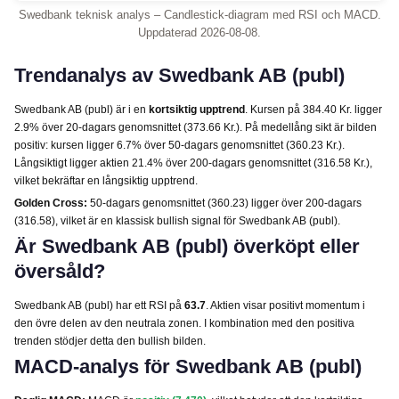
Swedbank teknisk analys – Candlestick-diagram med RSI och MACD.
Uppdaterad 2026-08-08.
Trendanalys av Swedbank AB (publ)
Swedbank AB (publ) är i en
kortsiktig upptrend
. Kursen på 384.40 Kr. ligger
2.9% över 20-dagars genomsnittet (373.66 Kr.). På medellång sikt är bilden
positiv: kursen ligger 6.7% över 50-dagars genomsnittet (360.23 Kr.).
Långsiktigt ligger aktien 21.4% över 200-dagars genomsnittet (316.58 Kr.),
vilket bekräftar en långsiktig upptrend.
Golden Cross:
50-dagars genomsnittet (360.23) ligger över 200-dagars
(316.58), vilket är en klassisk bullish signal för Swedbank AB (publ).
Är Swedbank AB (publ) överköpt eller
översåld?
Swedbank AB (publ) har ett RSI på
63.7
. Aktien visar positivt momentum i
den övre delen av den neutrala zonen. I kombination med den positiva
trenden stödjer detta den bullish bilden.
MACD-analys för Swedbank AB (publ)