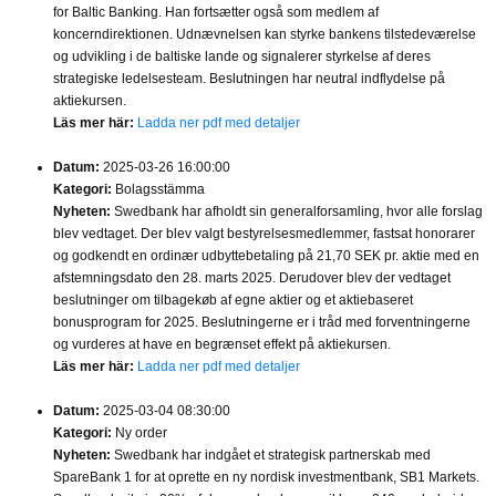
for Baltic Banking. Han fortsætter også som medlem af
koncerndirektionen. Udnævnelsen kan styrke bankens tilstedeværelse
og udvikling i de baltiske lande og signalerer styrkelse af deres
strategiske ledelsesteam. Beslutningen har neutral indflydelse på
aktiekursen.
Läs mer här:
Ladda ner pdf med detaljer
Datum:
2025-03-26 16:00:00
Kategori:
Bolagsstämma
Nyheten:
Swedbank har afholdt sin generalforsamling, hvor alle forslag
blev vedtaget. Der blev valgt bestyrelsesmedlemmer, fastsat honorarer
og godkendt en ordinær udbyttebetaling på 21,70 SEK pr. aktie med en
afstemningsdato den 28. marts 2025. Derudover blev der vedtaget
beslutninger om tilbagekøb af egne aktier og et aktiebaseret
bonusprogram for 2025. Beslutningerne er i tråd med forventningerne
og vurderes at have en begrænset effekt på aktiekursen.
Läs mer här:
Ladda ner pdf med detaljer
Datum:
2025-03-04 08:30:00
Kategori:
Ny order
Nyheten:
Swedbank har indgået et strategisk partnerskab med
SpareBank 1 for at oprette en ny nordisk investmentbank, SB1 Markets.