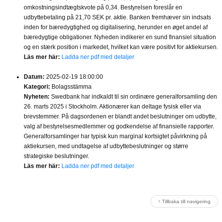
omkostningsindtægtskvote på 0,34. Bestyrelsen foreslår en
udbyttebetaling på 21,70 SEK pr. aktie. Banken fremhæver sin indsats
inden for bæredygtighed og digitalisering, herunder en øget andel af
bæredygtige obligationer. Nyheden indikerer en sund finansiel situation
og en stærk position i markedet, hvilket kan være positivt for aktiekursen.
Läs mer här:
Ladda ner pdf med detaljer
Datum:
2025-02-19 18:00:00
Kategori:
Bolagsstämma
Nyheten:
Swedbank har indkaldt til sin ordinære generalforsamling den
26. marts 2025 i Stockholm. Aktionærer kan deltage fysisk eller via
brevstemmer. På dagsordenen er blandt andet beslutninger om udbytte,
valg af bestyrelsesmedlemmer og godkendelse af finansielle rapporter.
Generalforsamlinger har typisk kun marginal kortsigtet påvirkning på
aktiekursen, med undtagelse af udbyttebeslutninger og større
strategiske beslutninger.
Läs mer här:
Ladda ner pdf med detaljer
↑ Tillbaka till navigering