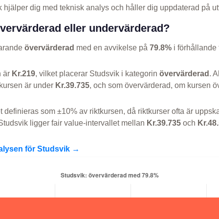
hjälper dig med teknisk analys och håller dig uppdaterad på u
övervärderad eller undervärderad?
varande
övervärderad
med en avvikelse på
79.8%
i förhållande t
n är
Kr.219
, vilket placerar Studsvik i kategorin
övervärderad
. 
kursen är under
Kr.39.735
, och som övervärderad, om kursen ö
et definieras som ±10% av riktkursen, då riktkurser ofta är uppska
tudsvik ligger fair value-intervallet mellan
Kr.39.735
och
Kr.48
alysen för Studsvik →