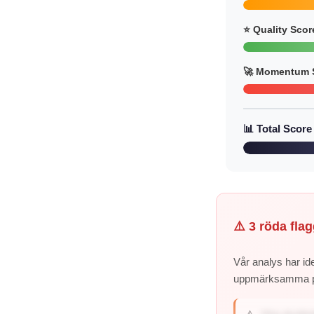
⭐ Quality Scor
🚀 Momentum 
📊 Total Score
⚠️ 3 röda flag
Vår analys har ide
uppmärksamma 