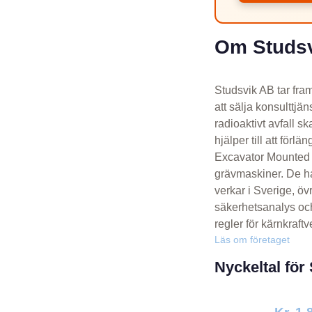
Om Studs
Studsvik AB tar fram
att sälja konsulttjä
radioaktivt avfall 
hjälper till att för
Excavator Mounted B
grävmaskiner. De h
verkar i Sverige, ö
säkerhetsanalys och 
regler för kärnkraftv
Läs om företaget
Nyckeltal för