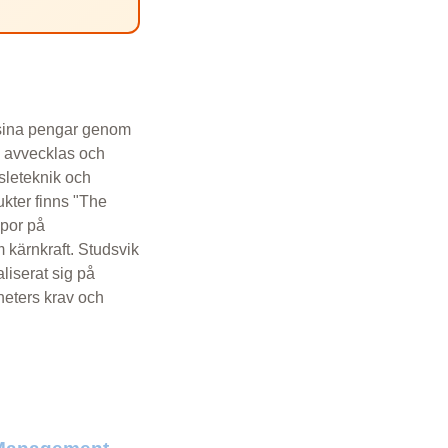
r sina pengar genom
ka avvecklas och
sleteknik och
ukter finns "The
opor på
kärnkraft. Studsvik
liserat sig på
gheters krav och