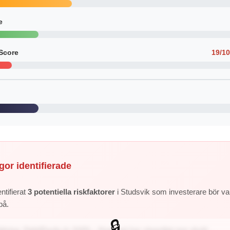
e
Score
19/1
gor identifierade
ntifierat
3 potentiella riskfaktorer
i Studsvik som investerare bör va
på.
🔒