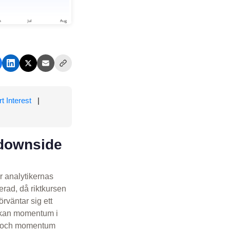
t Interest
|
 downside
r analytikernas
rad, då riktkursen
rväntar sig ett
 kan momentum i
ien och momentum