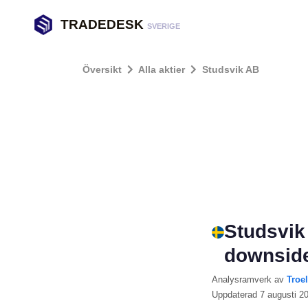
TRADEDESK
SVERIGE
Översikt
Alla aktier
Studsvik AB
Studsvik
downside
Analysramverk
av
Troe
Uppdaterad
7 augusti 2