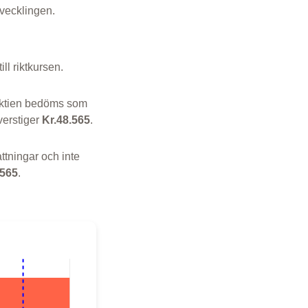
tvecklingen.
ill riktkursen.
Aktien bedöms som
verstiger
Kr.48.565
.
ttningar och inte
.565
.