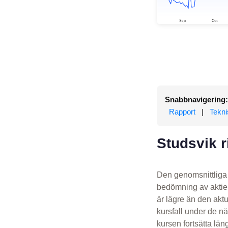
Snabbnavigering:
Rapport
|
Tekni
Studsvik r
Den genomsnittliga r
bedömning av aktien
är lägre än den akt
kursfall under de 
kursen fortsätta län