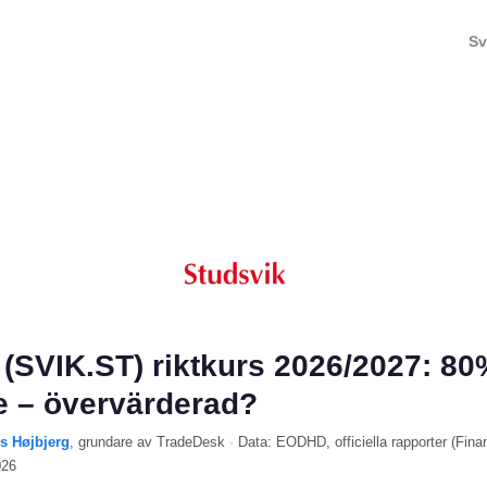
Sv
 (SVIK.ST) riktkurs 2026/2027: 8
 – övervärderad?
ls Højbjerg
, grundare av TradeDesk
·
Data:
EODHD
, officiella rapporter (
Fina
026