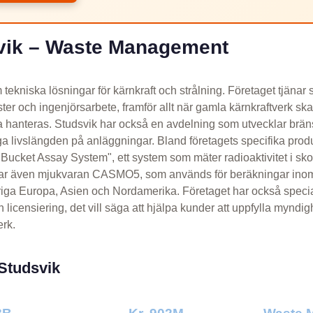
vik – Waste Management
 tekniska lösningar för kärnkraft och strålning. Företaget tjäna
nster och ingenjörsarbete, framför allt när gamla kärnkraftverk s
ska hanteras. Studsvik har också en avdelning som utvecklar brän
länga livslängden på anläggningar. Bland företagets specifika prod
ucket Assay System", ett system som mäter radioaktivitet i sk
ar även mjukvaran CASMO5, som används för beräkningar inom 
vriga Europa, Asien och Nordamerika. Företaget har också specia
licensiering, det vill säga att hjälpa kunder att uppfylla myndi
erk.
 Studsvik