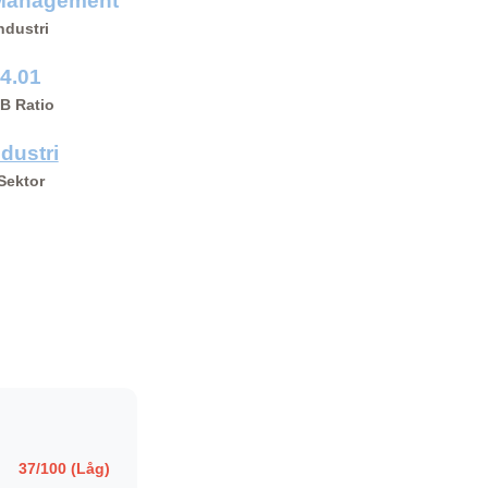
Management
ndustri
4.01
/B Ratio
ndustri
Sektor
37/100 (Låg)