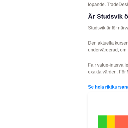
löpande. TradeDesk 
Är Studsvik 
Studsvik är för när
Den aktuella kurse
undervärderad, om 
Fair value-intervall
exakta värden. För S
Se hela riktkursan