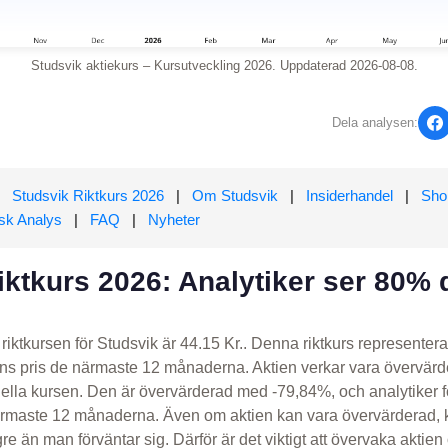
Studsvik aktiekurs – Kursutveckling 2026. Uppdaterad 2026-08-08.
Dela analysen:
Studsvik Riktkurs 2026
|
Om Studsvik
|
Insiderhandel
|
Shor
sk Analys
|
FAQ
|
Nyheter
iktkurs 2026: Analytiker ser 80%
iktkursen för Studsvik är 44.15 Kr.. Denna riktkurs representera
s pris de närmaste 12 månaderna. Aktien verkar vara övervärde
uella kursen. Den är övervärderad med -79,84%, och analytiker fö
närmaste 12 månaderna. Även om aktien kan vara övervärderad,
gre än man förväntar sig. Därför är det viktigt att övervaka akt