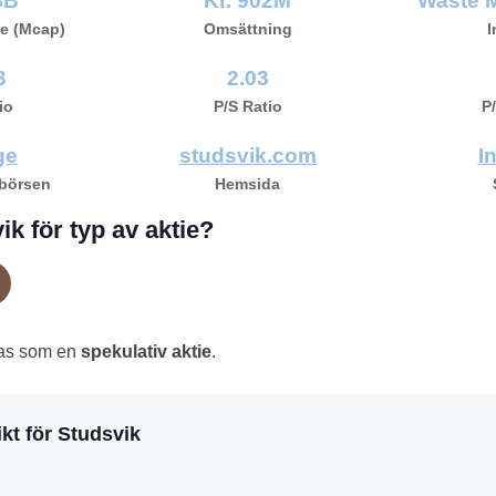
8B
Kr. 902M
Waste 
e (Mcap)
Omsättning
I
3
2.03
io
P/S Ratio
P
ge
studsvik.com
I
 börsen
Hemsida
ik för typ av aktie?
ras som en
spekulativ aktie
.
kt för Studsvik