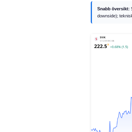
Snabb översikt:
S
downside); teknis