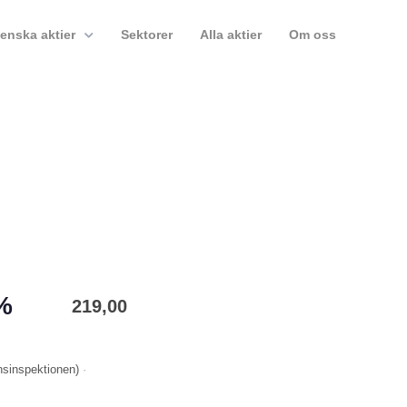
enska aktier
Sektorer
Alla aktier
Om oss
0%
219,00
nsinspektionen
)
·