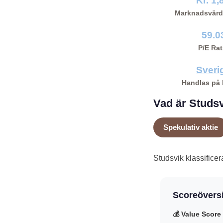
Kr. 1,
Marknadsvärd
59.0
P/E Rat
Sveri
Handlas på
Vad är Studsv
Spekulativ aktie
Studsvik klassifice
Scoreöversi
💰 Value Score