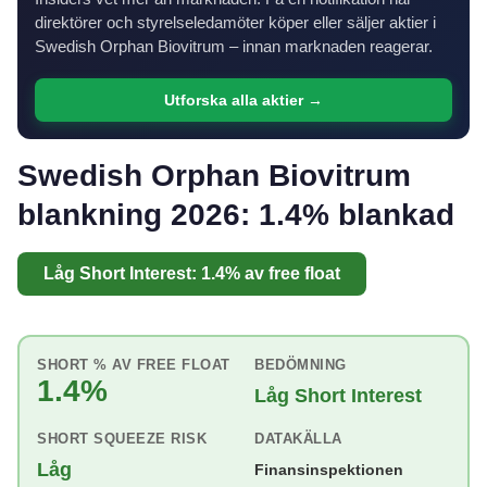
direktörer och styrelseledamöter köper eller säljer aktier i
Swedish Orphan Biovitrum – innan marknaden reagerar.
Utforska alla aktier →
Swedish Orphan Biovitrum
blankning 2026: 1.4% blankad
Låg Short Interest: 1.4% av free float
SHORT % AV FREE FLOAT
BEDÖMNING
1.4%
Låg Short Interest
SHORT SQUEEZE RISK
DATAKÄLLA
Låg
Finansinspektionen