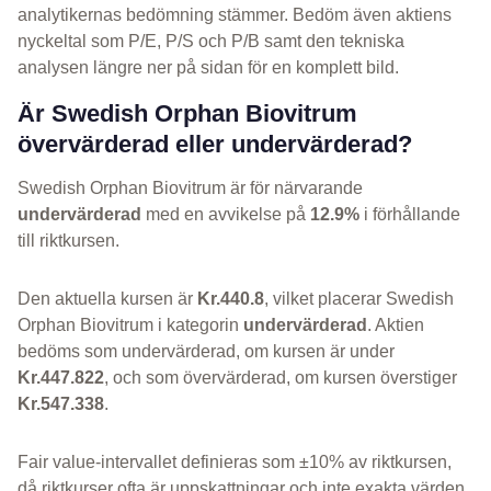
analytikernas bedömning stämmer. Bedöm även aktiens
nyckeltal som P/E, P/S och P/B samt den tekniska
analysen längre ner på sidan för en komplett bild.
Är Swedish Orphan Biovitrum
övervärderad eller undervärderad?
Swedish Orphan Biovitrum är för närvarande
undervärderad
med en avvikelse på
12.9%
i förhållande
till riktkursen.
Den aktuella kursen är
Kr.440.8
, vilket placerar Swedish
Orphan Biovitrum i kategorin
undervärderad
. Aktien
bedöms som undervärderad, om kursen är under
Kr.447.822
, och som övervärderad, om kursen överstiger
Kr.547.338
.
Fair value-intervallet definieras som ±10% av riktkursen,
då riktkurser ofta är uppskattningar och inte exakta värden.