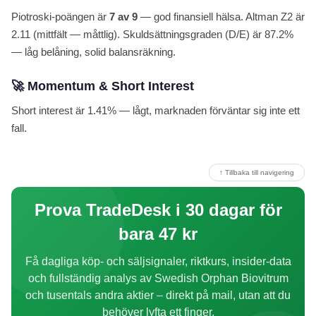
Piotroski-poängen är
7 av 9
— god finansiell hälsa. Altman Z2 är
2.11 (mittfält — måttlig). Skuldsättningsgraden (D/E) är 87.2%
— låg belåning, solid balansräkning.
🚀 Momentum & Short Interest
Short interest är 1.41% — lågt, marknaden förväntar sig inte ett
fall.
↑ Tillbaka till navigering
Prova TradeDesk i 30 dagar för
bara 47 kr
Få dagliga köp- och säljsignaler, riktkurs, insider-data
och fullständig analys av Swedish Orphan Biovitrum
och tusentals andra aktier – direkt på mail, utan att du
behöver lyfta ett finger.