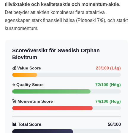
tillväxtaktie och kvalitetsaktie och momentum-aktie
.
Det betyder att aktien kombinerar flera attraktiva
egenskaper, stark finansiell hälsa (Piotroski 7/9), och starkt
kursmomentum.
Scoreöversikt för Swedish Orphan
Biovitrum
💰 Value Score
23/100 (Låg)
⭐ Quality Score
72/100 (Hög)
🚀 Momentum Score
74/100 (Hög)
📊 Total Score
56/100