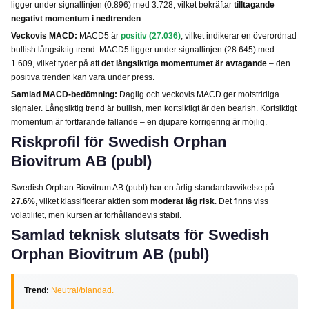
ligger under signallinjen (0.896) med 3.728, vilket bekräftar
tilltagande
negativt momentum i nedtrenden
.
Veckovis MACD:
MACD5 är
positiv (27.036)
, vilket indikerar en överordnad
bullish långsiktig trend. MACD5 ligger under signallinjen (28.645) med
1.609, vilket tyder på att
det långsiktiga momentumet är avtagande
– den
positiva trenden kan vara under press.
Samlad MACD-bedömning:
Daglig och veckovis MACD ger motstridiga
signaler. Långsiktig trend är bullish, men kortsiktigt är den bearish. Kortsiktigt
momentum är fortfarande fallande – en djupare korrigering är möjlig.
Riskprofil för Swedish Orphan
Biovitrum AB (publ)
Swedish Orphan Biovitrum AB (publ) har en årlig standardavvikelse på
27.6%
, vilket klassificerar aktien som
moderat låg risk
. Det finns viss
volatilitet, men kursen är förhållandevis stabil.
Samlad teknisk slutsats för Swedish
Orphan Biovitrum AB (publ)
Trend:
Neutral/blandad.