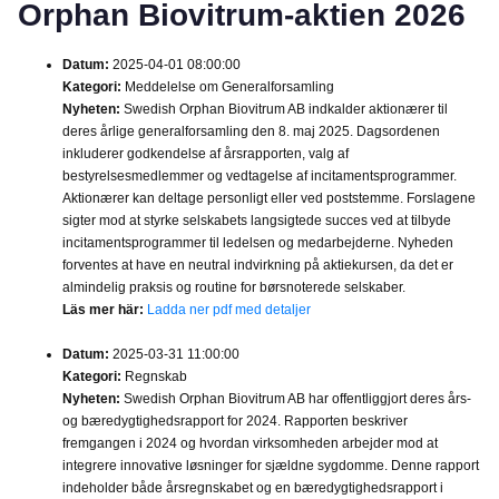
Orphan Biovitrum-aktien 2026
Datum:
2025-04-01 08:00:00
Kategori:
Meddelelse om Generalforsamling
Nyheten:
Swedish Orphan Biovitrum AB indkalder aktionærer til
deres årlige generalforsamling den 8. maj 2025. Dagsordenen
inkluderer godkendelse af årsrapporten, valg af
bestyrelsesmedlemmer og vedtagelse af incitamentsprogrammer.
Aktionærer kan deltage personligt eller ved poststemme. Forslagene
sigter mod at styrke selskabets langsigtede succes ved at tilbyde
incitamentsprogrammer til ledelsen og medarbejderne. Nyheden
forventes at have en neutral indvirkning på aktiekursen, da det er
almindelig praksis og routine for børsnoterede selskaber.
Läs mer här:
Ladda ner pdf med detaljer
Datum:
2025-03-31 11:00:00
Kategori:
Regnskab
Nyheten:
Swedish Orphan Biovitrum AB har offentliggjort deres års-
og bæredygtighedsrapport for 2024. Rapporten beskriver
fremgangen i 2024 og hvordan virksomheden arbejder mod at
integrere innovative løsninger for sjældne sygdomme. Denne rapport
indeholder både årsregnskabet og en bæredygtighedsrapport i