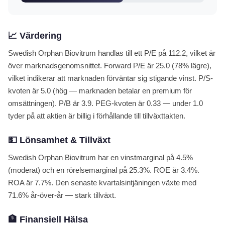
📈 Värdering
Swedish Orphan Biovitrum handlas till ett P/E på 112.2, vilket är
över marknadsgenomsnittet. Forward P/E är 25.0 (78% lägre),
vilket indikerar att marknaden förväntar sig stigande vinst. P/S-
kvoten är 5.0 (hög — marknaden betalar en premium för
omsättningen). P/B är 3.9. PEG-kvoten är 0.33 — under 1.0
tyder på att aktien är billig i förhållande till tillväxttakten.
💵 Lönsamhet & Tillväxt
Swedish Orphan Biovitrum har en vinstmarginal på 4.5%
(moderat) och en rörelsemarginal på 25.3%. ROE är 3.4%.
ROA är 7.7%. Den senaste kvartalsintjäningen växte med
71.6% år-över-år — stark tillväxt.
🏦 Finansiell Hälsa