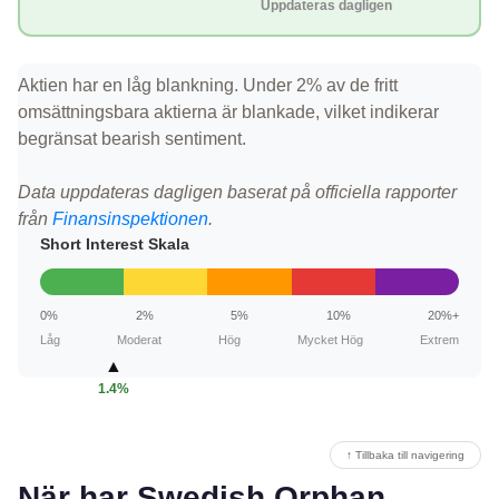
Uppdateras dagligen
Aktien har en låg blankning. Under 2% av de fritt
omsättningsbara aktierna är blankade, vilket indikerar
begränsat bearish sentiment.
Data uppdateras dagligen baserat på officiella rapporter
från
Finansinspektionen
.
Short Interest Skala
0%
2%
5%
10%
20%+
Låg
Moderat
Hög
Mycket Hög
Extrem
▲
1.4%
↑ Tillbaka till navigering
När har Swedish Orphan