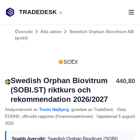
TRADEDESK
SE
Översikt
Alla aktier
Swedish Orphan Biovitrum AB
(publ)
Swedish Orphan Biovitrum
440,80
(SOBI.ST) riktkurs och
rekommendation 2026/2027
Analysramverk
av
Troels Højbjerg
, grundare av TradeDesk
·
Data:
EODHD
, officiella rapporter (
Finansinspektionen
)
·
Uppdaterad
5 augusti
2026
Snabb översikt:
Swedish Orphan Biovitrum (SOBI)