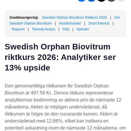
Snabbnavigering:
Swedish Orphan Biovitrum Riktkurs 2026
|
Om
Swedish Orphan Biovitrum
|
Insiderhandel
|
Short Interest
|
Rapport
|
Teknisk Analys
|
FAQ
|
Nyheter
Swedish Orphan Biovitrum
riktkurs 2026: Analytiker ser
13% upside
Den genomsnittliga riktkursen för Swedish Orphan
Biovitrum är 497.58 Kr.. Denna riktkurs representerar
analytikernas bedömning av aktiens pris de närmaste 12
månaderna. Aktien är möjligen undervärderad, då
riktkursen är högre än den nuvarande kursen. Aktien är
undervärderad med 12,88%, vilket kan indikera en
potentiell avkastning inom de närmaste 12 månaderna, om