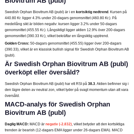
Biovitrum AB (publ)
Swedish Orphan Biovitrum AB (publ) är i en
kortsiktig nedtrend
. Kursen på
440.80 Kr. ligger 4.3% under 20-dagars genomsnittet (460.80 Kr.). På
medellång sikt är bilden negativ: kursen ligger 3.2% under 50-dagars
genomsnittet (455.55 Kr.). Långsiktigt ligger aktien 12.9% över 200-dagars
genomsnittet (390.33 Kr.), vilket bekräftar en långsiktig upptrend.
Golden Cross:
50-dagars genomsnittet (455.55) ligger över 200-dagars
(390.33), vilket är en klassisk bullish signal för Swedish Orphan Biovitrum AB
(publ).
Är Swedish Orphan Biovitrum AB (publ)
överköpt eller översåld?
Swedish Orphan Biovitrum AB (publ) har ett RSI på
38.3
. Aktien befinner sig i
den lägre delen av neutral zon, vilket tyder på svagt momentum utan att vara
översåld.
MACD-analys för Swedish Orphan
Biovitrum AB (publ)
Daglig MACD:
MACD är
negativ (-2.832)
, vilket betyder att den kortsiktiga
trenden är bearish (12-dagars EMA ligger under 26-dagars EMA). MACD