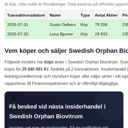
är köp, röda rader är försäljningar. Data baseras på officiella rapport
Transaktionsdatum
Namn
Type
Antal Aktier
Pri
2026-07-31
Guido Oelkers
Köp
79 208
23
2026-07-20
Lena Bjurner
Köp
29 833
23
Vem köper och säljer Swedish Orphan Bio
Följande insiders har
köpt
aktier i Swedish Orphan Biovitrum: Guido
köpts för
25 640 991 Kr.
fördelat på 2 transaktioner. Insiderhandel ä
ledningsmedlemmar och styrelsen köper eller säljer aktier i sitt eg
rapporteras till Finansinspektionen och är offentligt tillgängliga.
🔔
Få besked vid nästa insiderhandel i
Swedish Orphan Biovitrum
Insiders vet mer än marknaden. Få en notifikation när