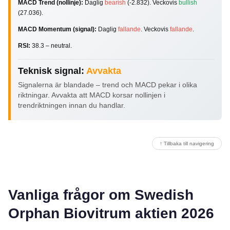
MACD Trend (nollinje):
Daglig
bearish
(-2.832). Veckovis
bullish
(27.036).
MACD Momentum (signal):
Daglig
fallande
. Veckovis
fallande
.
RSI:
38.3 – neutral.
Teknisk signal:
Avvakta
Signalerna är blandade – trend och MACD pekar i olika
riktningar. Avvakta att MACD korsar nollinjen i
trendriktningen innan du handlar.
↑ Tillbaka till navigering
Vanliga frågor om Swedish
Orphan Biovitrum aktien 2026