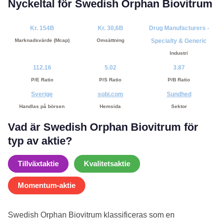
Nyckeltal för Swedish Orphan Biovitrum
Kr. 154B
Kr. 30,6B
Drug Manufacturers -
Marknadsvärde (Mcap)
Omsättning
Specialty & Generic
Industri
112.16
5.02
3.87
P/E Ratio
P/S Ratio
P/B Ratio
Sverige
sobi.com
Sundhed
Handlas på börsen
Hemsida
Sektor
Vad är Swedish Orphan Biovitrum för
typ av aktie?
Tillväxtaktie
Kvalitetsaktie
Momentum-aktie
Swedish Orphan Biovitrum klassificeras som en