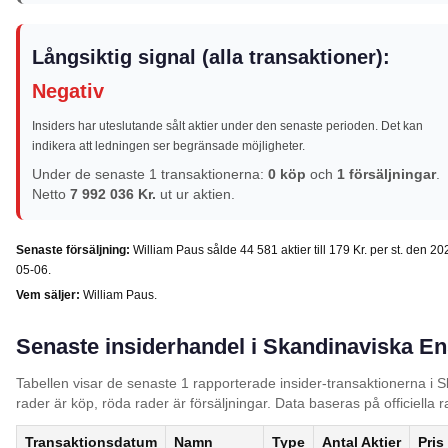
Långsiktig signal (alla transaktioner):
Negativ
Insiders har uteslutande sålt aktier under den senaste perioden. Det kan
indikera att ledningen ser begränsade möjligheter.
Under de senaste 1 transaktionerna:
0 köp
och
1 försäljningar
.
Netto
7 992 036 Kr.
ut ur aktien.
Senaste försäljning:
William Paus sålde 44 581 aktier till 179 Kr. per st. den 20
05-06.
Vem säljer:
William Paus.
Senaste insiderhandel i Skandinaviska En
Tabellen visar de senaste 1 rapporterade insider-transaktionerna i
rader är köp, röda rader är försäljningar. Data baseras på officiella r
Transaktionsdatum
Namn
Type
Antal Aktier
Pris