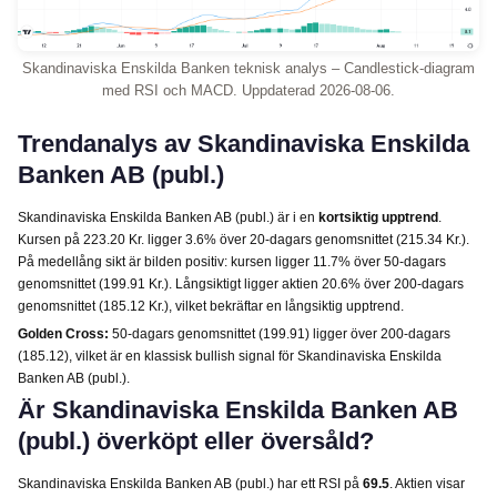
Skandinaviska Enskilda Banken teknisk analys – Candlestick-diagram
med RSI och MACD. Uppdaterad 2026-08-06.
Trendanalys av Skandinaviska Enskilda
Banken AB (publ.)
Skandinaviska Enskilda Banken AB (publ.) är i en
kortsiktig upptrend
.
Kursen på 223.20 Kr. ligger 3.6% över 20-dagars genomsnittet (215.34 Kr.).
På medellång sikt är bilden positiv: kursen ligger 11.7% över 50-dagars
genomsnittet (199.91 Kr.). Långsiktigt ligger aktien 20.6% över 200-dagars
genomsnittet (185.12 Kr.), vilket bekräftar en långsiktig upptrend.
Golden Cross:
50-dagars genomsnittet (199.91) ligger över 200-dagars
(185.12), vilket är en klassisk bullish signal för Skandinaviska Enskilda
Banken AB (publ.).
Är Skandinaviska Enskilda Banken AB
(publ.) överköpt eller översåld?
Skandinaviska Enskilda Banken AB (publ.) har ett RSI på
69.5
. Aktien visar