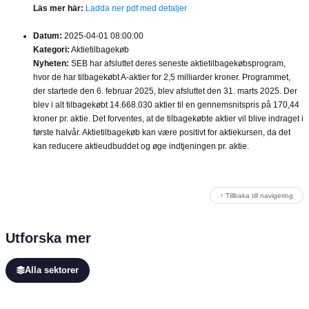
Läs mer här:
Ladda ner pdf med detaljer
Datum:
2025-04-01 08:00:00
Kategori:
Aktietilbagekøb
Nyheten:
SEB har afsluttet deres seneste aktietilbagekøbsprogram,
hvor de har tilbagekøbt A-aktier for 2,5 milliarder kroner. Programmet,
der startede den 6. februar 2025, blev afsluttet den 31. marts 2025. Der
blev i alt tilbagekøbt 14.668.030 aktier til en gennemsnitspris på 170,44
kroner pr. aktie. Det forventes, at de tilbagekøbte aktier vil blive indraget i
første halvår. Aktietilbagekøb kan være positivt for aktiekursen, da det
kan reducere aktieudbuddet og øge indtjeningen pr. aktie.
↑ Tillbaka till navigering
Utforska mer
Alla sektorer