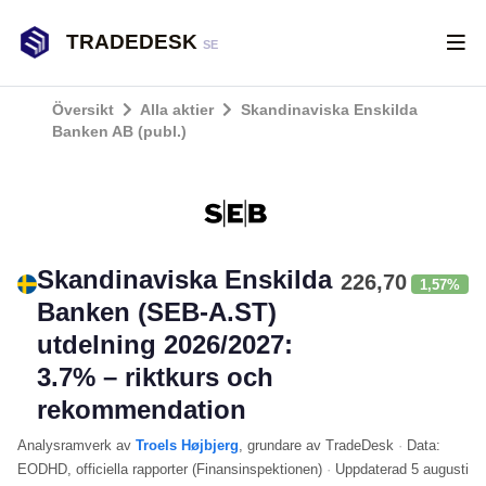
TRADEDESK
SE
Översikt
Alla aktier
Skandinaviska Enskilda
Banken AB (publ.)
Skandinaviska Enskilda
226,70
1,57%
Banken (SEB-A.ST)
utdelning 2026/2027:
3.7% – riktkurs och
rekommendation
Analysramverk
av
Troels Højbjerg
, grundare av TradeDesk
·
Data:
EODHD
, officiella rapporter (
Finansinspektionen
)
·
Uppdaterad
5 augusti