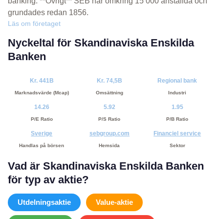
banking. **Övrigt** SEB har omkring 15 000 anställda och
grundades redan 1856.
Läs om företaget
Nyckeltal för Skandinaviska Enskilda
Banken
Kr. 441B
Kr. 74,5B
Regional bank
Marknadsvärde (Mcap)
Omsättning
Industri
14.26
5.92
1.95
P/E Ratio
P/S Ratio
P/B Ratio
Sverige
sebgroup.com
Financiel service
Handlas på börsen
Hemsida
Sektor
Vad är Skandinaviska Enskilda Banken
för typ av aktie?
Utdelningsaktie
Value-aktie