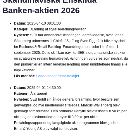
Banken-aktien 2026
Datum:
2025-04-10 08:01:00
Kategori:
Ændring af styrelse/ledning/revisor
Nyheten:
SEB har annonceret ændringer i deres ledelse, hvor Jonas
Söderberg udnævnes til Chief of Staff, og Sven Eggefalk bliver ny chef
for Business & Retail Banking. Forandringerne træder i kraft den 1.
september 2025. Dette skift kan påvirke SEB´s organisatoriske struktur
og strategiske retning fremadrettet. Ændringen vurderes som neutral, da
den primært er en intern ledelsesændring uden umiddelbare finansielle
implikationer.
Läs mer här:
Ladda ner pdf med detaljer
Datum:
2025-04-01 14:30:00
Kategori:
Årsrapport
Nyheten:
SEB holdt sin årlige generalforsamling, hvor bestyrelsen
genvalgtes, og nye medlemmer tilføjedes. Marcus Wallenberg blev
genvalgt som formand. Den ordinære udbytte blev fastsat til 8.50 kr. per
aktie og en ekstraordinær udbytte til 3.00 kr. per aktie.
Erstatningsrapporter og langsigtede aktieprogrammer blev godkendt.
Ernst & Young AB blev valgt som revisor.