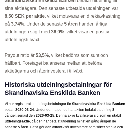
Skandinaviska Enskilda Banken
betalar utdelning till
sina aktieägare. Den senaste utbetalda utdelningen var
8,50 SEK per aktie
, vilket motsvarar en direktavkastning
på
3,74%
. Under de senaste
5 åren
har den årliga
utdelningen stigit med
36,0%
, vilket visar en positiv
utdelningstillväxt.
Payout ratio är
53,5%
, vilket bedöms som sunt och
hållbart. Företaget balanserar mellan att belöna
aktieägarna och återinvestera i tillväxt.
Historiska utdelningsbetalningar för
Skandinaviska Enskilda Banken
Vi har registrerat utdelningsbetalningar för
Skandinaviska Enskilda Banken
sedan
2020-03-24
. Under denna period har aktien betalat utdelning
8
gånger, senast den
2026-03-25
. Denna aktie kvalificerar sig som en
stabil
utdelningsaktie
, då den har betalat utdelning minst en gång årligen de
senaste 5 åren. Detta gör den attraktiv för investerare som söker stabila och