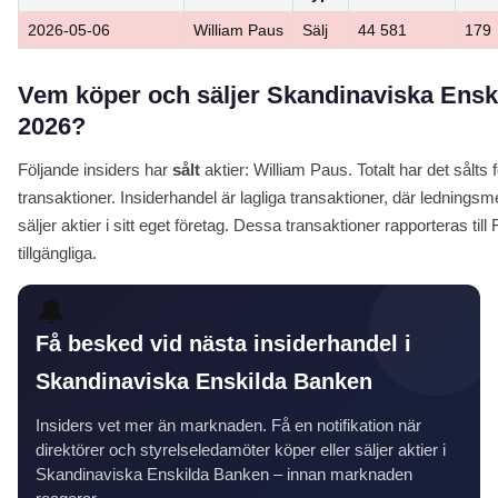
2026-05-06
William Paus
Sälj
44 581
179
Vem köper och säljer Skandinaviska Ensk
2026?
Följande insiders har
sålt
aktier: William Paus. Totalt har det sålts 
transaktioner. Insiderhandel är lagliga transaktioner, där ledning
säljer aktier i sitt eget företag. Dessa transaktioner rapporteras till
tillgängliga.
🔔
Få besked vid nästa insiderhandel i
Skandinaviska Enskilda Banken
Insiders vet mer än marknaden. Få en notifikation när
direktörer och styrelseledamöter köper eller säljer aktier i
Skandinaviska Enskilda Banken – innan marknaden