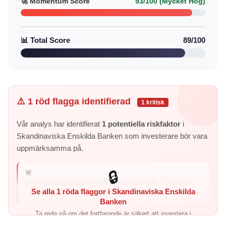
🚀 Momentum Score
93/100 (Mycket Hög)
📊 Total Score
89/100
⚠️ 1 röd flagga identifierad
1 kritisk
Vår analys har identifierat
1 potentiella riskfaktor
i
Skandinaviska Enskilda Banken som investerare bör vara
uppmärksamma på.
🚨
🔒
Hög skuldsättning: Debt/Equity är 1,526% – företaget
Se alla 1 röda flaggor i Skandinaviska Enskilda
har väsentligt mer skul...
Banken
Ta reda på om det fortfarande är säkert att investera i
aktien