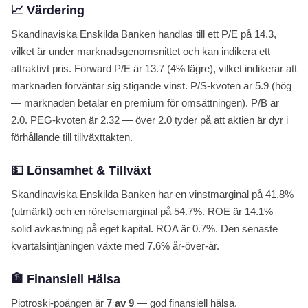
📈 Värdering
Utforska alla aktier →
Skandinaviska Enskilda Banken handlas till ett P/E på 14.3,
vilket är under marknadsgenomsnittet och kan indikera ett
attraktivt pris. Forward P/E är 13.7 (4% lägre), vilket indikerar att
marknaden förväntar sig stigande vinst. P/S-kvoten är 5.9 (hög
— marknaden betalar en premium för omsättningen). P/B är
2.0. PEG-kvoten är 2.32 — över 2.0 tyder på att aktien är dyr i
förhållande till tillväxttakten.
💵 Lönsamhet & Tillväxt
Skandinaviska Enskilda Banken har en vinstmarginal på 41.8%
(utmärkt) och en rörelsemarginal på 54.7%. ROE är 14.1% —
solid avkastning på eget kapital. ROA är 0.7%. Den senaste
kvartalsintjäningen växte med 7.6% år-över-år.
🏦 Finansiell Hälsa
Piotroski-poängen är
7 av 9
— god finansiell hälsa.