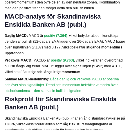
positivt momentum i den övre delen av den neutrala zonen. I kombination
med den positiva trenden stödjer detta den bullish bilden.
MACD-analys för Skandinaviska
Enskilda Banken AB (publ.)
Daglig MACD:
MACD är
positiv (7.364)
, vilket betyder att den kortsiktiga
trenden är bullish (12-dagars EMA ligger över 26-dagars EMA). MACD ligger
över signallinjen (7.187) med 0.177, vilket bekräftar
stigande momentum i
upptrenden
.
Veckovis MACD:
MACD5 är
positiv (9.763)
, vilket indikerar en överordnad
bullish långsiktig trend. MACD5 ligger över signallinjen (5.452) med 4.311,
vilket bekräftar
stigande långsiktigt momentum
.
Samlad MACD-bedömning:
Både daglig och veckovis MACD är positiva
och över sina signallinjer. Trend och momentum bekräftar varandra över
tidshorisonterna – den starkaste bullish-signalen.
Riskprofil för Skandinaviska Enskilda
Banken AB (publ.)
Skandinaviska Enskilda Banken AB (publ.) har en årlig standardavvikelse på
18.8%
, vilket klassificerar aktien som
låg risk
. Kurssvängningarna är