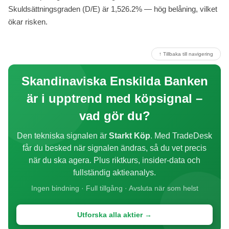
Skuldsättningsgraden (D/E) är 1,526.2% — hög belåning, vilket
ökar risken.
↑ Tillbaka till navigering
Skandinaviska Enskilda Banken
är i upptrend med köpsignal –
vad gör du?
Den tekniska signalen är
Starkt Köp
. Med TradeDesk
får du besked när signalen ändras, så du vet precis
när du ska agera. Plus riktkurs, insider-data och
fullständig aktieanalys.
Ingen bindning · Full tillgång · Avsluta när som helst
Utforska alla aktier →