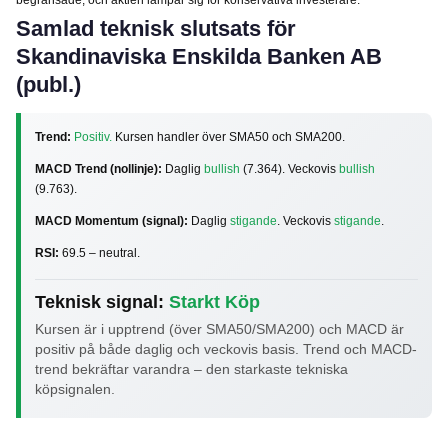
begränsade, och aktien lämpar sig för konservativa investerare.
Samlad teknisk slutsats för
Skandinaviska Enskilda Banken AB
(publ.)
Trend:
Positiv.
Kursen handler över SMA50 och SMA200.
MACD Trend (nollinje):
Daglig
bullish
(7.364). Veckovis
bullish
(9.763).
MACD Momentum (signal):
Daglig
stigande
. Veckovis
stigande
.
RSI:
69.5 – neutral.
Teknisk signal:
Starkt Köp
Kursen är i upptrend (över SMA50/SMA200) och MACD är
positiv på både daglig och veckovis basis. Trend och MACD-
trend bekräftar varandra – den starkaste tekniska
köpsignalen.