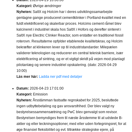
Datum:
2026-04-29 10:00:00
Kategori:
Øvrige ændringer
Nyheten:
SaltX og Holcim har i deres udviklingssamarbejde
gentagne gange produceret cementklinker i Portland-kvalitet med en
fuldt elektrificeret og skalerbar proces. Holcims cement råmel blev
kalcineret i industriel skala hos SaltX i Hofors og derefter sinteret i
SaltX nye Electric Clinker Reactor, som erstatter en traditionel fossil
roterovn. Resultaterne opfylder etablerede kvalitetskrav, og Holcim
bekræfter at klinkeren lever op til industristandarder. Milepælen
validerer teknologien og reducerer en central teknisk barriere, især
elektrificering af sintring, og er et vigtigt skridt på vejen mod planlagt
pilotanlæg og senere industriel opskalering. (dato: 2026-04-29
10:00)
Läs mer här:
Ladda ner pdf med detaljer
Datum:
2026-04-23 17:01:00
Kategori:
Emission
Nyheten:
Årsstämman fastsatte regnskabet for 2025, besluttede
ingen udbyttebetaling og gav ansvarsfrihed. Der blev valgt ny
bestyrelsessammensætning og PwC blev genvalgt som revisor.
Bestyrelsen bemyndiges frem til næste årsstemme til at udstede B-
aktier og eller teckningsoptioner, med eller uden fortegningsret, for at
øge finansiel fleksibilitet og evt. tiltrække strategiske ejere, på