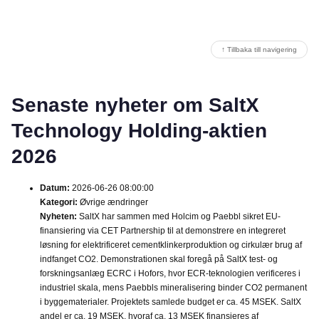
↑ Tillbaka till navigering
Senaste nyheter om SaltX
Technology Holding-aktien
2026
Datum:
2026-06-26 08:00:00
Kategori:
Øvrige ændringer
Nyheten:
SaltX har sammen med Holcim og Paebbl sikret EU-
finansiering via CET Partnership til at demonstrere en integreret
løsning for elektrificeret cementklinkerproduktion og cirkulær brug af
indfanget CO2. Demonstrationen skal foregå på SaltX test- og
forskningsanlæg ECRC i Hofors, hvor ECR-teknologien verificeres i
industriel skala, mens Paebbls mineralisering binder CO2 permanent
i byggematerialer. Projektets samlede budget er ca. 45 MSEK. SaltX
andel er ca. 19 MSEK, hvoraf ca. 13 MSEK finansieres af