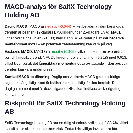
MACD-analys för SaltX Technology
Holding AB
Daglig MACD:
MACD är
negativ (-0.044)
, vilket betyder att den kortsiktiga
trenden är bearish (12-dagars EMA ligger under 26-dagars EMA). MACD
ligger över signallinjen (-0.103) med 0.059, vilket tyder på att
det negativa
momentumet avtar
– en potentiell trendvändning kan vara på väg.
Veckovis MACD:
MACD5 är
positiv (0.305)
, vilket indikerar en överordnad
bullish långsiktig trend. MACD5 ligger under signallinjen (0.318) med 0.013,
vilket tyder på att
det långsiktiga momentumet är avtagande
– den positiva
trenden kan vara under press.
Samlad MACD-bedömning:
Daglig och veckovis MACD ger motstridiga
signaler. Långsiktig trend är bullish, men kortsiktigt är den bearish. Det
dagliga momentumet är dock stigande, vilket kan indikera att korrigeringen
kan vara över.
Riskprofil för SaltX Technology Holding
AB
SaltX Technology Holding AB har en årlig standardavvikelse på
88.4%
, vilket
klassificerar aktien som
extrem risk
. Endast riskvilliga investerare bör