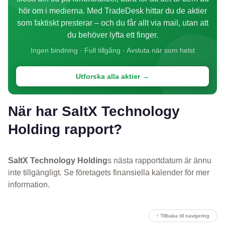
hör om i medierna. Med TradeDesk hittar du de aktier
som faktiskt presterar – och du får allt via mail, utan att
du behöver lyfta ett finger.
Ingen bindning · Full tillgång · Avsluta när som helst
Utforska alla aktier →
När har SaltX Technology
Holding rapport?
SaltX Technology Holding
s nästa rapportdatum är ännu
inte tillgängligt. Se företagets finansiella kalender för mer
information.
↑ Tillbaka till navigering