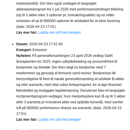
markedsvilkår. Der blev også vedtaget et langsigtet
aktiespareprogram fra 1 juli 2026 med performancebetinget tildeling
(op til 3 aktier eller 3 optioner pr. investeringsaktie) og en rettet
emission af op til 990000 optioner til selskabet for at sikre levering
(dato: 2026-04-23 17:01)
Läs mer här:
Ladda ner pdf med detaljer
Datum:
2026-04-23 17:01:00
Kategori:
Emission
Nyheten:
På generalforsamlingen 23 april 2026 vedtog SaltX
årsrapporten for 2025, ingen udbyttebetaling og ansvarsfrihed til
bestyrelse og direktør. Der blev valgt ny bestyrelse med 7
medlemmer og genvalg af formand samt revisor. Bestyrelsen fik
bemyndigelse til frem til næste generalforsamling at udstede B-aktier
og eller warrants, med eller uden fortegningsret, for at øge finansiel
fleksibilitet og muliggøre kapitalrejsning. Derudover blev et langsigtet
incitamentsprogram vedtaget, hvor medarbejdere kan få op til 3 aktier
eller 3 warrants pr investeret aktie ved opfyldte kursmål, med samlet
loft på 990000 performance shares via warrants. (dato: 2026-04-23
17:01)
Läs mer här:
Ladda ner pdf med detaljer