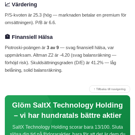
📈 Värdering
P/S-kvoten är 25.3 (hög — marknaden betalar en premium för
omsättningen). P/B är 6.6.
🏦 Finansiell Hälsa
Piotroski-poängen är
3 av 9
— svag finansiell hälsa, var
uppmärksam. Altman Z2 är -4.20 (svag balansräkning —
förhöjd risk). Skuldsättningsgraden (D/E) är 41.2% — låg
belåning, solid balansräkning.
↑ Tillbaka till navigering
Glöm SaltX Technology Holding
– vi har hundratals bättre aktier
SaltX Technology Holding scorar bara 13/100. Sluta
slösa din tid på förloraraktier, bara för att det är dem du