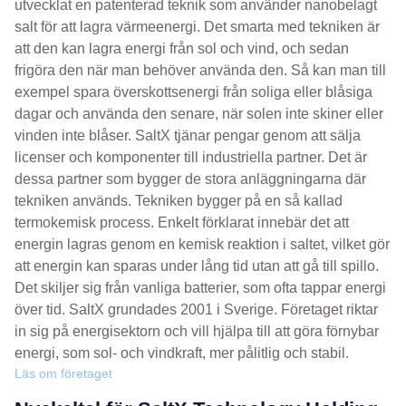
utvecklat en patenterad teknik som använder nanobelagt
salt för att lagra värmeenergi. Det smarta med tekniken är
att den kan lagra energi från sol och vind, och sedan
frigöra den när man behöver använda den. Så kan man till
exempel spara överskottsenergi från soliga eller blåsiga
dagar och använda den senare, när solen inte skiner eller
vinden inte blåser. SaltX tjänar pengar genom att sälja
licenser och komponenter till industriella partner. Det är
dessa partner som bygger de stora anläggningarna där
tekniken används. Tekniken bygger på en så kallad
termokemisk process. Enkelt förklarat innebär det att
energin lagras genom en kemisk reaktion i saltet, vilket gör
att energin kan sparas under lång tid utan att gå till spillo.
Det skiljer sig från vanliga batterier, som ofta tappar energi
över tid. SaltX grundades 2001 i Sverige. Företaget riktar
in sig på energisektorn och vill hjälpa till att göra förnybar
energi, som sol- och vindkraft, mer pålitlig och stabil.
Läs om företaget