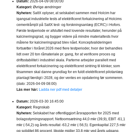
Datum:
2026-04-09 08:00:00
Kategori:
Øvrige ændringer
Nyheten:
SaltX oplyser, at selskabet sammen med Holcim har
igangsat industrielle tests af elektrificeret forkalcinering af Holcims
cementråmjöl på SaltX test- og forskningsanlæg (ECRC) i Hofors.
Første testperiode er afsluttet med lovende resultater, herunder på
kalcineringsgrad, og bygger videre på mindre materialtests hvor
målene for kalcineringsgrad blev nået. Konceptvalideringen
fortsætter i foråret 2026 med flere testperioder, hvor der behandles
lidt over 20 ton råmateriale pr. gang, for at verificere proces og
driftsstabilitet i industriel skala. Parterne arbejder parallelt med
elektrificeret forkalcinering og elektrificeret sintring til klinker, som
tilsammen skal danne grundlag for en fuldt elektrificeret pilotanlæg
planlagt færdigt i 2028, og der ventes en opdatering før sommeren.
(dato: 2026-04-09 08:00)
Läs mer här:
Ladda ner pdf med detaljer
Datum:
2026-03-30 16:45:00
Kategori:
Regnskab
Nyheten:
Selskabet har offentliggjort årsrapporten for 2025 med
bolagsstyrningsrapport. Nettoomsætning 44,0 mkr (39,9), EBIT -61,1
mkr (-54,2) og årets resultat -63,2 mkr (-56,5). Egenkapital 227,5 mkr
og soliditet 86 procent, likvide midler 33,8 mkr ved årets udgang.