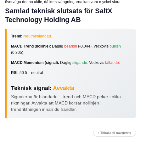
överväga denna aktie, då kurssvängningarna kan vara mycket stora.
Samlad teknisk slutsats för SaltX
Technology Holding AB
Trend:
Neutral/blandad.
MACD Trend (nollinje):
Daglig
bearish
(-0.044). Veckovis
bullish
(0.305).
MACD Momentum (signal):
Daglig
stigande
. Veckovis
fallande
.
RSI:
50.5 – neutral.
Teknisk signal:
Avvakta
Signalerna är blandade – trend och MACD pekar i olika
riktningar. Avvakta att MACD korsar nollinjen i
trendriktningen innan du handlar.
↑ Tillbaka till navigering