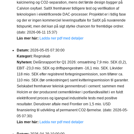
kalcinering og CO2-separation, mens det første design bygger på
Calvion oxyfuel. SaltX fremhæver tidligere test og verifikation af
teknologien i elektrificerede DAC-processer. Projektet er i tidlig fase
og der er ingen kommerciel leveringsaftale for SaltX på nuværende
tidspunkt, men det kan på sigt styrke chancen for fremtidige ordrer.
(dato: 2026-06-11 15:37)
Läs mer här:
Ladda ner pdf med detaljer
Datum:
2026-05-05 07:30:00
Kategori:
Regnskab
Nyheten:
Delårsrapport for Q1 2026: omsætning 7,9 mio. SEK (0,2),
EBIT -23,0 mio. SEK og driftspengestrøm -16,1 mio. SEK. Likvider
118 mio. SEK efter registreret fortegningsemission, som tilfører ca.
110 mio. SEK (før omkostninger) samt kvitteringsemission til garanter.
Selskabet fremhæver teknisk gennembrud i cement: sammen med
Holcim er der produceret cementklinker i portlandkvalitet i en fuldt
elektrificeret proces og igangsat industrielle tests med positive
resultater. Derudover aftale med Frontier om 1,5 mio. USD
finansiering til udvikling af permanent CO2-fjernelse. (dato: 2026-05-
05 07:30)
Läs mer här:
Ladda ner pdf med detaljer