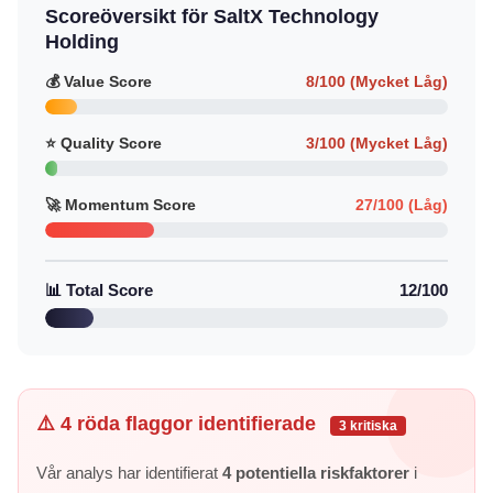
Scoreöversikt för SaltX Technology
Holding
💰 Value Score
8/100 (Mycket Låg)
⭐ Quality Score
3/100 (Mycket Låg)
🚀 Momentum Score
27/100 (Låg)
📊 Total Score
12/100
⚠️ 4 röda flaggor identifierade
3 kritiska
Vår analys har identifierat
4 potentiella riskfaktorer
i