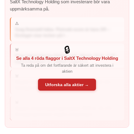
SaltX Technology Holding som investerare bör vara
uppmärksamma på.
⚠️
Svag finansiell hälsa: Piotroski-score är bara 3/9 –
företaget visar tecken på f...
🔒
🚨
Svag balansräkning (förhöjd risk): Altman Z2 är -4.20 –
Se alla 4 röda flaggor i SaltX Technology Holding
balansräkningen är mätbart svagare ä...
Ta reda på om det fortfarande är säkert att investera i
aktien
🚨
Negativ vinstmarginal: Vinstmarginalen är -111.2% –
Utforska alla aktier →
företaget förlorar pengar på...
🚨
Negativ avkastning på eget kapital: ROE är -41.1% –
företaget genererar negativ avkastning ti...