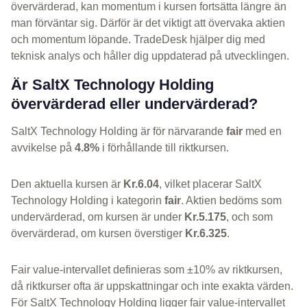
övervärderad, kan momentum i kursen fortsätta längre än
man förväntar sig. Därför är det viktigt att övervaka aktien
och momentum löpande. TradeDesk hjälper dig med
teknisk analys och håller dig uppdaterad på utvecklingen.
Är SaltX Technology Holding
övervärderad eller undervärderad?
SaltX Technology Holding är för närvarande
fair
med en
avvikelse på
4.8%
i förhållande till riktkursen.
Den aktuella kursen är
Kr.6.04
, vilket placerar SaltX
Technology Holding i kategorin
fair
. Aktien bedöms som
undervärderad, om kursen är under
Kr.5.175
, och som
övervärderad, om kursen överstiger
Kr.6.325
.
Fair value-intervallet definieras som ±10% av riktkursen,
då riktkurser ofta är uppskattningar och inte exakta värden.
För SaltX Technology Holding ligger fair value-intervallet