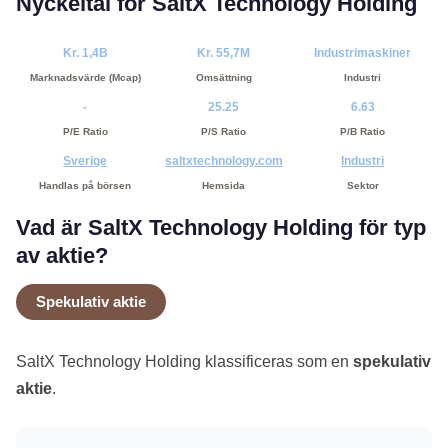
Nyckeltal för SaltX Technology Holding
Kr. 1,4B
Kr. 55,7M
Industrimaskiner
Marknadsvärde (Mcap)
Omsättning
Industri
-
25.25
6.63
P/E Ratio
P/S Ratio
P/B Ratio
Sverige
saltxtechnology.com
Industri
Handlas på börsen
Hemsida
Sektor
Vad är SaltX Technology Holding för typ
av aktie?
Spekulativ aktie
SaltX Technology Holding klassificeras som en
spekulativ
aktie
.