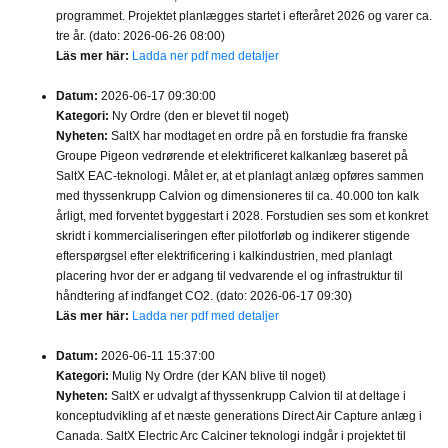
programmet. Projektet planlægges startet i efteråret 2026 og varer ca.
tre år. (dato: 2026-06-26 08:00)
Läs mer här:
Ladda ner pdf med detaljer
Datum:
2026-06-17 09:30:00
Kategori:
Ny Ordre (den er blevet til noget)
Nyheten:
SaltX har modtaget en ordre på en forstudie fra franske
Groupe Pigeon vedrørende et elektrificeret kalkanlæg baseret på
SaltX EAC-teknologi. Målet er, at et planlagt anlæg opføres sammen
med thyssenkrupp Calvion og dimensioneres til ca. 40.000 ton kalk
årligt, med forventet byggestart i 2028. Forstudien ses som et konkret
skridt i kommercialiseringen efter pilotforløb og indikerer stigende
efterspørgsel efter elektrificering i kalkindustrien, med planlagt
placering hvor der er adgang til vedvarende el og infrastruktur til
håndtering af indfanget CO2. (dato: 2026-06-17 09:30)
Läs mer här:
Ladda ner pdf med detaljer
Datum:
2026-06-11 15:37:00
Kategori:
Mulig Ny Ordre (der KAN blive til noget)
Nyheten:
SaltX er udvalgt af thyssenkrupp Calvion til at deltage i
konceptudvikling af et næste generations Direct Air Capture anlæg i
Canada. SaltX Electric Arc Calciner teknologi indgår i projektet til