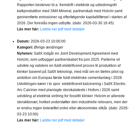
Rapporten beskriver bl.a. fremdrift i elektrisk og udledningsfri
kalkproduktion med SMA Mineral, partnerskab med Holcim samt
gennemførte emissioner og efterfølgende kapitaltilførsel i starten af
2026. Der foreslås ingen udbytte. (dato: 2026-03-30 16:45)
Läs mer här:
Ladda ner pdf med detaljer
Datum:
2026-03-23 10:00:00
Kategori:
Øvrige ændringer
Nyheten:
SaltX indgår en Joint Development Agreement med
Holcim, som udbygger partnerskabet fra juni 2025. Parterne vil
udvikle og validere en fuldt elektrificeret proces til produktion af
klinker baseret på SaltX teknologi, med mål om en fælles pilot og
ambition om Europas første fuldt elektriske cementanlæg i 2028.
Udviklingen kører i to spor: elektrificeret kalcinering i SaltX Electric
Arc Calciner med planlagte storskalatests i Hofors i 2026 samt
udvikling af elektrisk sintring for fossilfri klinker. Holcim er allerede
storaktionær, hvilket understøtter den industrielle relevans, men der
er endnu ingen bekræftet ordre eller økonomiske vilkår. (dato: 2026-
03-23 10:00)
Läs mer här:
Ladda ner pdf med detaljer