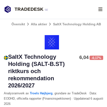
TRADEDESK
SE
Översikt
Alla aktier
SaltX Technology Holding AB
SaltX Technology
6,04
-0,17%
Holding (SALT-B.ST)
riktkurs och
rekommendation
2026/2027
Analysramverk
av
Troels Højbjerg
, grundare av TradeDesk
·
Data:
EODHD
, officiella rapporter (
Finansinspektionen
)
·
Uppdaterad
6 augusti
2026