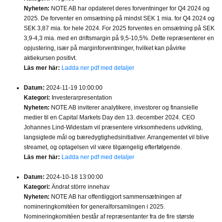
Nyheten:
NOTE AB har opdateret deres forventninger for Q4 2024 og
2025. De forventer en omsætning på mindst SEK 1 mia. for Q4 2024 og
SEK 3,87 mia. for hele 2024. For 2025 forventes en omsætning på SEK
3,9-4,3 mia. med en driftsmargin på 9,5-10,5%. Dette repræsenterer en
opjustering, især på marginforventninger, hvilket kan påvirke
aktiekursen positivt.
Läs mer här:
Ladda ner pdf med detaljer
Datum:
2024-11-19 10:00:00
Kategori:
Investerarpresentation
Nyheten:
NOTE AB inviterer analytikere, investorer og finansielle
medier til en Capital Markets Day den 13. december 2024. CEO
Johannes Lind-Widestam vil præsentere virksomhedens udvikling,
langsigtede mål og bæredygtighedsinitiativer. Arrangementet vil blive
streamet, og optagelsen vil være tilgængelig efterfølgende.
Läs mer här:
Ladda ner pdf med detaljer
Datum:
2024-10-18 13:00:00
Kategori:
Ändrat större innehav
Nyheten:
NOTE AB har offentliggjort sammensætningen af ​​
nomineringkomitéen for generalforsamlingen i 2025.
Nomineringkomitéen består af repræsentanter fra de fire største