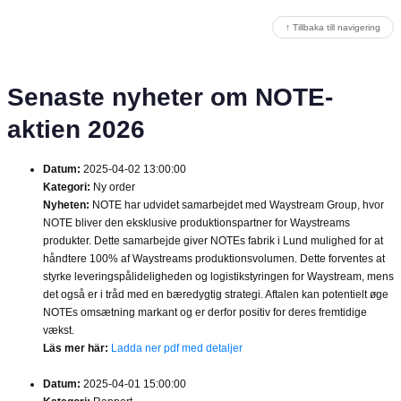
↑ Tillbaka till navigering
Senaste nyheter om NOTE-
aktien 2026
Datum:
2025-04-02 13:00:00
Kategori:
Ny order
Nyheten:
NOTE har udvidet samarbejdet med Waystream Group, hvor
NOTE bliver den eksklusive produktionspartner for Waystreams
produkter. Dette samarbejde giver NOTEs fabrik i Lund mulighed for at
håndtere 100% af Waystreams produktionsvolumen. Dette forventes at
styrke leveringspålideligheden og logistikstyringen for Waystream, mens
det også er i tråd med en bæredygtig strategi. Aftalen kan potentielt øge
NOTEs omsætning markant og er derfor positiv for deres fremtidige
vækst.
Läs mer här:
Ladda ner pdf med detaljer
Datum:
2025-04-01 15:00:00