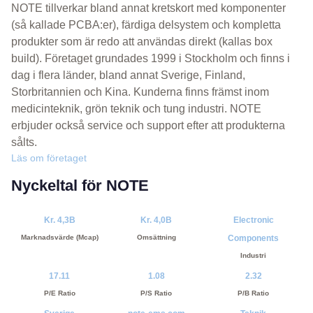
NOTE tillverkar bland annat kretskort med komponenter
(så kallade PCBA:er), färdiga delsystem och kompletta
produkter som är redo att användas direkt (kallas box
build). Företaget grundades 1999 i Stockholm och finns i
dag i flera länder, bland annat Sverige, Finland,
Storbritannien och Kina. Kunderna finns främst inom
medicinteknik, grön teknik och tung industri. NOTE
erbjuder också service och support efter att produkterna
sålts.
Läs om företaget
Nyckeltal för NOTE
Kr. 4,3B
Kr. 4,0B
Electronic
Marknadsvärde (Mcap)
Omsättning
Components
Industri
17.11
1.08
2.32
P/E Ratio
P/S Ratio
P/B Ratio