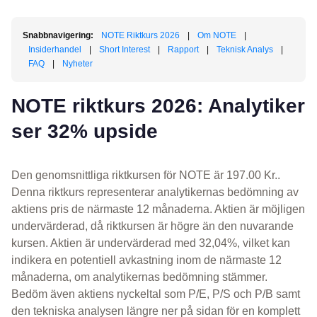
Snabbnavigering:
NOTE Riktkurs 2026
|
Om NOTE
|
Insiderhandel
|
Short Interest
|
Rapport
|
Teknisk Analys
|
FAQ
|
Nyheter
NOTE riktkurs 2026: Analytiker
ser 32% upside
Den genomsnittliga riktkursen för NOTE är 197.00 Kr..
Denna riktkurs representerar analytikernas bedömning av
aktiens pris de närmaste 12 månaderna. Aktien är möjligen
undervärderad, då riktkursen är högre än den nuvarande
kursen. Aktien är undervärderad med 32,04%, vilket kan
indikera en potentiell avkastning inom de närmaste 12
månaderna, om analytikernas bedömning stämmer.
Bedöm även aktiens nyckeltal som P/E, P/S och P/B samt
den tekniska analysen längre ner på sidan för en komplett