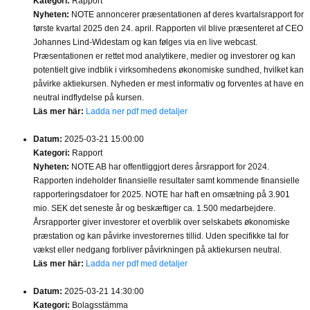
Kategori:
Rapport
Nyheten:
NOTE annoncerer præsentationen af deres kvartalsrapport for
første kvartal 2025 den 24. april. Rapporten vil blive præsenteret af CEO
Johannes Lind-Widestam og kan følges via en live webcast.
Præsentationen er rettet mod analytikere, medier og investorer og kan
potentielt give indblik i virksomhedens økonomiske sundhed, hvilket kan
påvirke aktiekursen. Nyheden er mest informativ og forventes at have en
neutral indflydelse på kursen.
Läs mer här:
Ladda ner pdf med detaljer
Datum:
2025-03-21 15:00:00
Kategori:
Rapport
Nyheten:
NOTE AB har offentliggjort deres årsrapport for 2024.
Rapporten indeholder finansielle resultater samt kommende finansielle
rapporteringsdatoer for 2025. NOTE har haft en omsætning på 3.901
mio. SEK det seneste år og beskæftiger ca. 1.500 medarbejdere.
Årsrapporter giver investorer et overblik over selskabets økonomiske
præstation og kan påvirke investorernes tillid. Uden specifikke tal for
vækst eller nedgang forbliver påvirkningen på aktiekursen neutral.
Läs mer här:
Ladda ner pdf med detaljer
Datum:
2025-03-21 14:30:00
Kategori:
Bolagsstämma