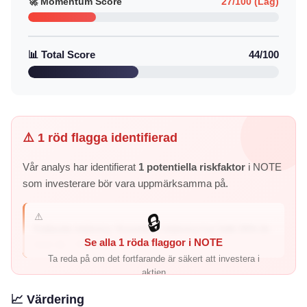
🚀 Momentum Score
27/100 (Låg)
📊 Total Score
44/100
⚠️ 1 röd flagga identifierad
Vår analys har identifierat
1 potentiella riskfaktor
i NOTE
som investerare bör vara uppmärksamma på.
⚠️
🔒
Fallande intjäning: Kvartalets intjäning har fallit 26% år-
Se alla 1 röda flaggor i NOTE
över-år – företage...
Ta reda på om det fortfarande är säkert att investera i
aktien
📈 Värdering
Utforska alla aktier →