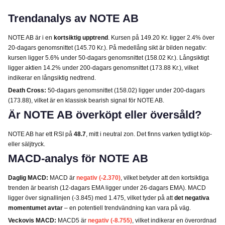
Trendanalys av NOTE AB
NOTE AB är i en
kortsiktig upptrend
. Kursen på 149.20 Kr. ligger 2.4% över
20-dagars genomsnittet (145.70 Kr.). På medellång sikt är bilden negativ:
kursen ligger 5.6% under 50-dagars genomsnittet (158.02 Kr.). Långsiktigt
ligger aktien 14.2% under 200-dagars genomsnittet (173.88 Kr.), vilket
indikerar en långsiktig nedtrend.
Death Cross:
50-dagars genomsnittet (158.02) ligger under 200-dagars
(173.88), vilket är en klassisk bearish signal för NOTE AB.
Är NOTE AB överköpt eller översåld?
NOTE AB har ett RSI på
48.7
, mitt i neutral zon. Det finns varken tydligt köp-
eller säljtryck.
MACD-analys för NOTE AB
Daglig MACD:
MACD är
negativ (-2.370)
, vilket betyder att den kortsiktiga
trenden är bearish (12-dagars EMA ligger under 26-dagars EMA). MACD
ligger över signallinjen (-3.845) med 1.475, vilket tyder på att
det negativa
momentumet avtar
– en potentiell trendvändning kan vara på väg.
Veckovis MACD:
MACD5 är
negativ (-8.755)
, vilket indikerar en överordnad