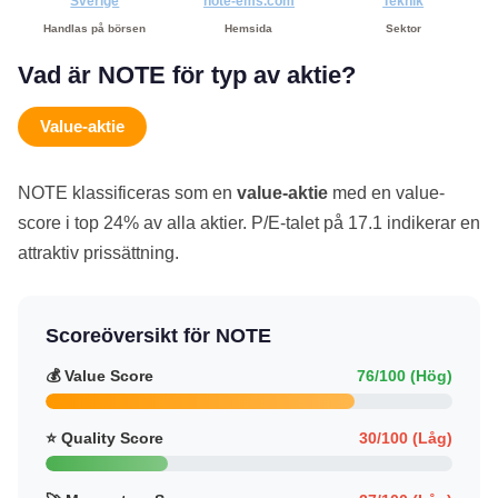
Sverige
note-ems.com
Teknik
Handlas på börsen
Hemsida
Sektor
Vad är NOTE för typ av aktie?
Value-aktie
NOTE klassificeras som en
value-aktie
med en value-
score i top 24% av alla aktier. P/E-talet på 17.1 indikerar en
attraktiv prissättning.
Scoreöversikt för NOTE
💰 Value Score
76/100 (Hög)
⭐ Quality Score
30/100 (Låg)