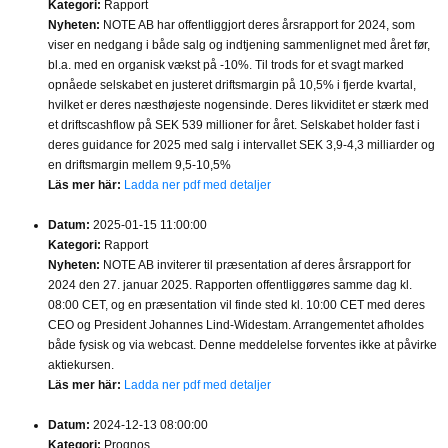
Kategori:
Rapport
Nyheten:
NOTE AB har offentliggjort deres årsrapport for 2024, som
viser en nedgang i både salg og indtjening sammenlignet med året før,
bl.a. med en organisk vækst på -10%. Til trods for et svagt marked
opnåede selskabet en justeret driftsmargin på 10,5% i fjerde kvartal,
hvilket er deres næsthøjeste nogensinde. Deres likviditet er stærk med
et driftscashflow på SEK 539 millioner for året. Selskabet holder fast i
deres guidance for 2025 med salg i intervallet SEK 3,9-4,3 milliarder og
en driftsmargin mellem 9,5-10,5%
Läs mer här:
Ladda ner pdf med detaljer
Datum:
2025-01-15 11:00:00
Kategori:
Rapport
Nyheten:
NOTE AB inviterer til præsentation af deres årsrapport for
2024 den 27. januar 2025. Rapporten offentliggøres samme dag kl.
08:00 CET, og en præsentation vil finde sted kl. 10:00 CET med deres
CEO og President Johannes Lind-Widestam. Arrangementet afholdes
både fysisk og via webcast. Denne meddelelse forventes ikke at påvirke
aktiekursen.
Läs mer här:
Ladda ner pdf med detaljer
Datum:
2024-12-13 08:00:00
Kategori:
Prognos