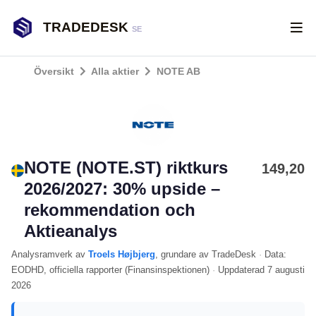
TRADEDESK
SE
Översikt
Alla aktier
NOTE AB
NOTE (NOTE.ST) riktkurs
149,20
2026/2027: 30% upside –
rekommendation och
Aktieanalys
Analysramverk
av
Troels Højbjerg
, grundare av TradeDesk
·
Data:
EODHD
, officiella rapporter (
Finansinspektionen
)
·
Uppdaterad
7 augusti
2026