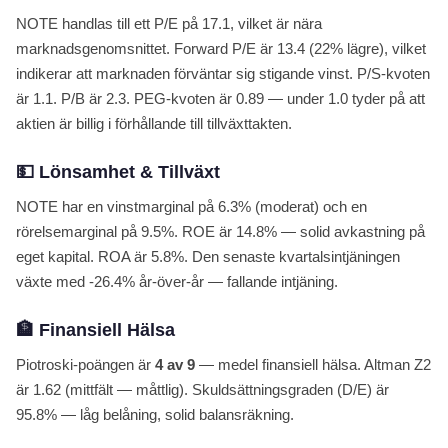
NOTE handlas till ett P/E på 17.1, vilket är nära
marknadsgenomsnittet. Forward P/E är 13.4 (22% lägre), vilket
indikerar att marknaden förväntar sig stigande vinst. P/S-kvoten
är 1.1. P/B är 2.3. PEG-kvoten är 0.89 — under 1.0 tyder på att
aktien är billig i förhållande till tillväxttakten.
💵 Lönsamhet & Tillväxt
NOTE har en vinstmarginal på 6.3% (moderat) och en
rörelsemarginal på 9.5%. ROE är 14.8% — solid avkastning på
eget kapital. ROA är 5.8%. Den senaste kvartalsintjäningen
växte med -26.4% år-över-år — fallande intjäning.
🏦 Finansiell Hälsa
Piotroski-poängen är
4 av 9
— medel finansiell hälsa. Altman Z2
är 1.62 (mittfält — måttlig). Skuldsättningsgraden (D/E) är
95.8% — låg belåning, solid balansräkning.