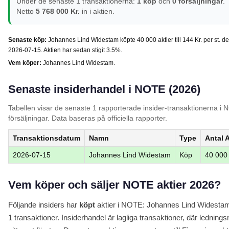
Under de senaste 1 transaktionerna:
1 köp
och
0 försäljningar
.
Netto
5 768 000 Kr.
in i aktien.
Senaste köp:
Johannes Lind Widestam köpte 40 000 aktier till 144 Kr. per st. d
2026-07-15. Aktien har sedan stigit 3.5%.
Vem köper:
Johannes Lind Widestam.
Senaste insiderhandel i NOTE (2026)
Tabellen visar de senaste 1 rapporterade insider-transaktionerna i 
försäljningar. Data baseras på officiella rapporter.
Transaktionsdatum
Namn
Type
Antal A
2026-07-15
Johannes Lind Widestam
Köp
40 000
Vem köper och säljer NOTE aktier 2026?
Följande insiders har
köpt
aktier i NOTE: Johannes Lind Widestam. 
1 transaktioner. Insiderhandel är lagliga transaktioner, där ledning