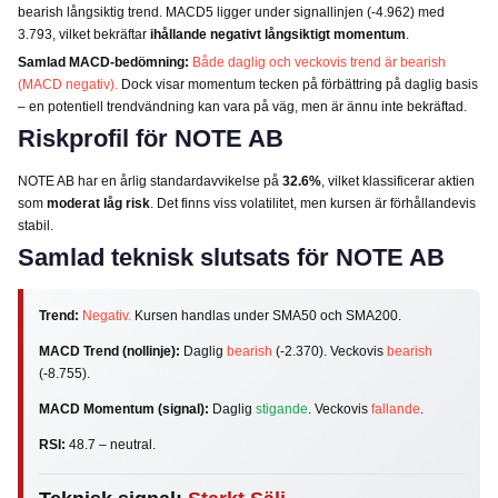
bearish långsiktig trend. MACD5 ligger under signallinjen (-4.962) med
3.793, vilket bekräftar
ihållande negativt långsiktigt momentum
.
Samlad MACD-bedömning:
Både daglig och veckovis trend är bearish
(MACD negativ).
Dock visar momentum tecken på förbättring på daglig basis
– en potentiell trendvändning kan vara på väg, men är ännu inte bekräftad.
Riskprofil för NOTE AB
NOTE AB har en årlig standardavvikelse på
32.6%
, vilket klassificerar aktien
som
moderat låg risk
. Det finns viss volatilitet, men kursen är förhållandevis
stabil.
Samlad teknisk slutsats för NOTE AB
Trend:
Negativ.
Kursen handlas under SMA50 och SMA200.
MACD Trend (nollinje):
Daglig
bearish
(-2.370). Veckovis
bearish
(-8.755).
MACD Momentum (signal):
Daglig
stigande
. Veckovis
fallande
.
RSI:
48.7 – neutral.