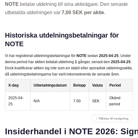
NOTE
betalar utdelning till sina aktieägare. Den senaste
utbetalda utdelningen var
7,00 SEK per aktie
.
Historiska utdelningsbetalningar för
NOTE
Vi har registrerat utdelningsbetalningar för
NOTE
sedan
2025-04-25
. Under
denna period har aktien betalat utdelning
1
gånger, senast den
2025-04-25
.
Dock kvalificerar aktien sig inte som en stabil eller sporadisk utdelningsaktie,
då utdelningsbetalningarna har varit inkonsekventa de senaste åren.
X-dag
Utbetalningsdatum
Belopp
Valuta
Period
2025-04-
Okänd
N/A
7.00
SEK
25
period
↑ Tillbaka till navigering
Insiderhandel i NOTE 2026: Signa