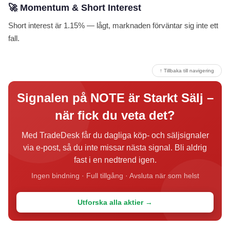
🚀 Momentum & Short Interest
Short interest är 1.15% — lågt, marknaden förväntar sig inte ett
fall.
↑ Tillbaka till navigering
Signalen på NOTE är Starkt Sälj –
när fick du veta det?
Med TradeDesk får du dagliga köp- och säljsignaler
via e-post, så du inte missar nästa signal. Bli aldrig
fast i en nedtrend igen.
Ingen bindning · Full tillgång · Avsluta när som helst
Utforska alla aktier →