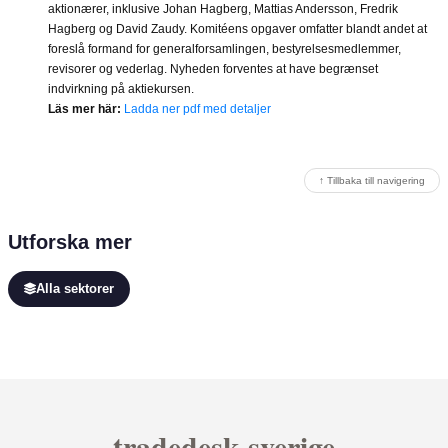
aktionærer, inklusive Johan Hagberg, Mattias Andersson, Fredrik
Hagberg og David Zaudy. Komitéens opgaver omfatter blandt andet at
foreslå formand for generalforsamlingen, bestyrelsesmedlemmer,
revisorer og vederlag. Nyheden forventes at have begrænset
indvirkning på aktiekursen.
Läs mer här:
Ladda ner pdf med detaljer
↑ Tillbaka till navigering
Utforska mer
Alla sektorer
tradedesk sverige