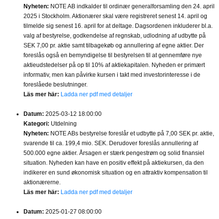
Nyheten:
NOTE AB indkalder til ordinær generalforsamling den 24. april
2025 i Stockholm. Aktionærer skal være registreret senest 14. april og
tilmelde sig senest 16. april for at deltage. Dagsordenen inkluderer bl.a.
valg af bestyrelse, godkendelse af regnskab, udlodning af udbytte på
SEK 7,00 pr. aktie samt tilbagekøb og annullering af egne aktier. Der
foreslås også en bemyndigelse til bestyrelsen til at gennemføre nye
aktieudstedelser på op til 10% af aktiekapitalen. Nyheden er primært
informativ, men kan påvirke kursen i takt med investorinteresse i de
foreslåede beslutninger.
Läs mer här:
Ladda ner pdf med detaljer
Datum:
2025-03-12 18:00:00
Kategori:
Utdelning
Nyheten:
NOTE ABs bestyrelse foreslår et udbytte på 7,00 SEK pr. aktie,
svarende til ca. 199,4 mio. SEK. Derudover foreslås annullering af
500.000 egne aktier. Årsagen er stærk pengestrøm og solid finansiel
situation. Nyheden kan have en positiv effekt på aktiekursen, da den
indikerer en sund økonomisk situation og en attraktiv kompensation til
aktionærerne.
Läs mer här:
Ladda ner pdf med detaljer
Datum:
2025-01-27 08:00:00