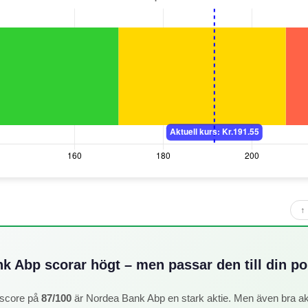
↑ 
k Abp scorar högt – men passar den till din por
score på
87/100
är Nordea Bank Abp en stark aktie. Men även bra ak