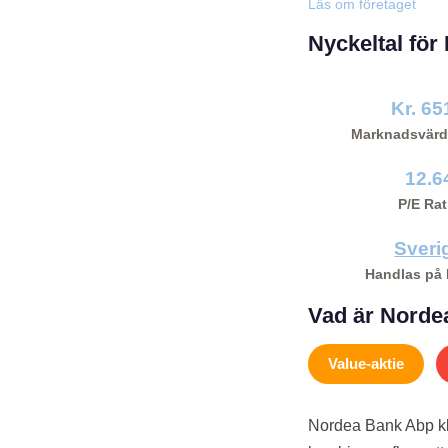
Läs om företaget
Nyckeltal fö
Kr. 6
Marknadsvärd
12.6
P/E Rat
Sveri
Handlas på
Vad är Nordea
Value-aktie
Nordea Bank Abp kl