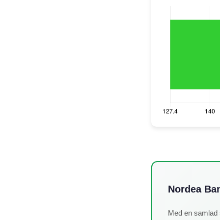
Nordea Ban
Med en samlad 