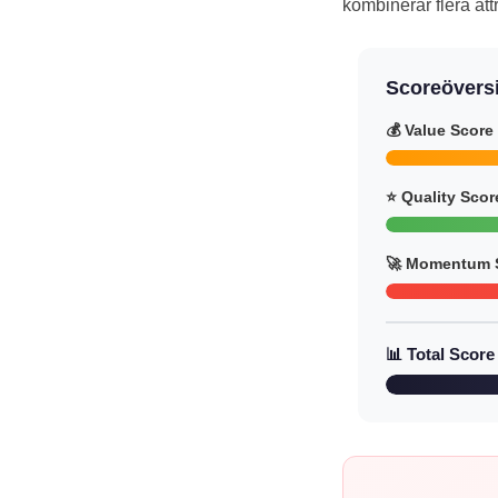
kombinerar flera at
Scoreöversi
💰 Value Score
⭐ Quality Scor
🚀 Momentum 
📊 Total Score