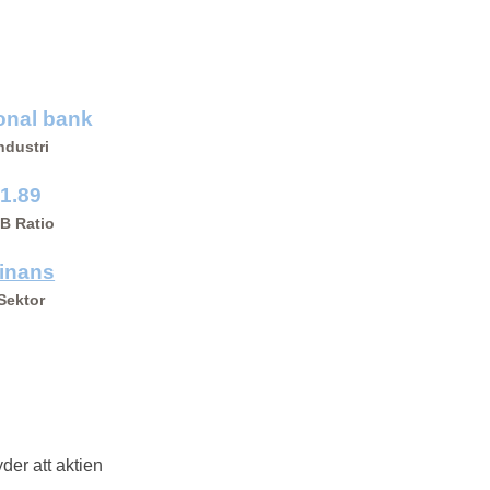
onal bank
ndustri
1.89
/B Ratio
inans
Sektor
yder att aktien