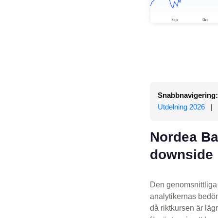
Snabbnavigering:
Utdelning 2026
|
Nordea Ban
downside
Den genomsnittliga 
analytikernas bedöm
då riktkursen är lä