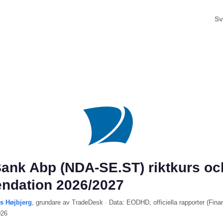
Sv
ank Abp (NDA-SE.ST) riktkurs oc
ndation 2026/2027
ls Højbjerg
, grundare av TradeDesk
·
Data:
EODHD
, officiella rapporter (
Fina
026