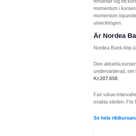
förväntar sig ett k
momentum i kursen fo
momentum löpande. 
utvecklingen.
Är Nordea Ba
Nordea Bank Abp är
Den aktuella kurse
undervärderad, om 
Kr.207.658
.
Fair value-intervall
exakta värden. För 
Se hela riktkursa