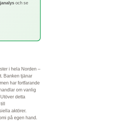
ljanalys
och se
ster i hela Norden –
t. Banken tjänar
 men har fortfarande
 handlar om vanlig
 Utöver detta
ill
iella aktörer.
onomi på egen hand.