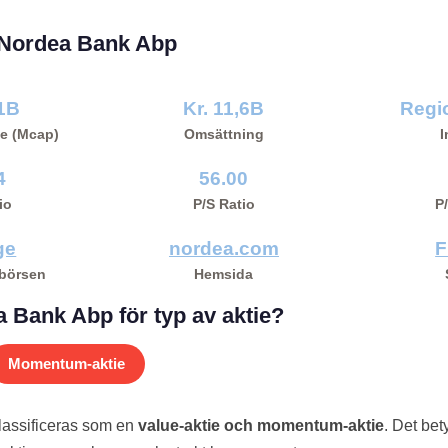
r Nordea Bank Abp
51B
Kr. 11,6B
Regi
e (Mcap)
Omsättning
I
4
56.00
io
P/S Ratio
P
ge
nordea.com
F
 börsen
Hemsida
 Bank Abp för typ av aktie?
Momentum-aktie
assificeras som en
value-aktie och momentum-aktie
. Det bet