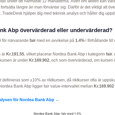
ursfall under de närmaste 12 månaderna. Även om aktien kan var
rtsätta längre än man förväntar sig. Därför är det viktigt att öv
TradeDesk hjälper dig med teknisk analys och håller dig uppd
nk Abp övervärderad eller undervärderad?
 för närvarande
fair
med en avvikelse på
1.4%
i förhållande till
n är
Kr.191.55
, vilket placerar Nordea Bank Abp i kategorin
fair
.
kursen är under
Kr.169.902
, och som övervärderad, om kursen 
et definieras som ±10% av riktkursen, då riktkurser ofta är uppska
Nordea Bank Abp ligger fair value-intervallet mellan
Kr.169.902
nalysen för Nordea Bank Abp →