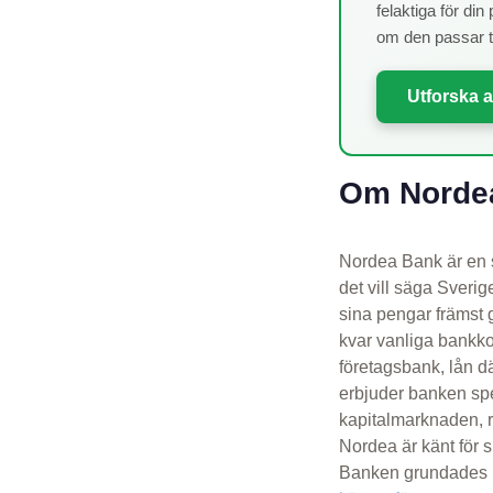
felaktiga för di
om den passar til
Utforska a
Om Nordea
Nordea Bank är en s
det vill säga Sveri
sina pengar främst 
kvar vanliga bankkon
företagsbank, lån dä
erbjuder banken spe
kapitalmarknaden, ri
Nordea är känt för 
Banken grundades re