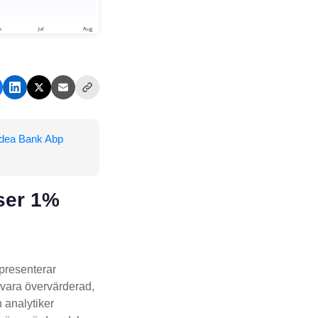
dea Bank Abp
ser 1%
epresenterar
 vara övervärderad,
 analytiker