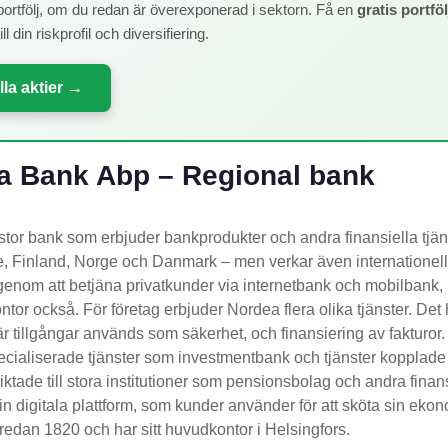
n portfölj, om du redan är överexponerad i sektorn. Få en
gratis portfö
l din riskprofil och diversifiering.
lla aktier →
 Bank Abp – Regional bank
tor bank som erbjuder bankprodukter och andra finansiella tjän
ge, Finland, Norge och Danmark – men verkar även internationell
genom att betjäna privatkunder via internetbank och mobilbank,
tor också. För företag erbjuder Nordea flera olika tjänster. Det
r tillgångar används som säkerhet, och finansiering av fakturor.
cialiserade tjänster som investmentbank och tjänster kopplade t
ktade till stora institutioner som pensionsbolag och andra finans
sin digitala plattform, som kunder använder för att sköta sin ek
dan 1820 och har sitt huvudkontor i Helsingfors.