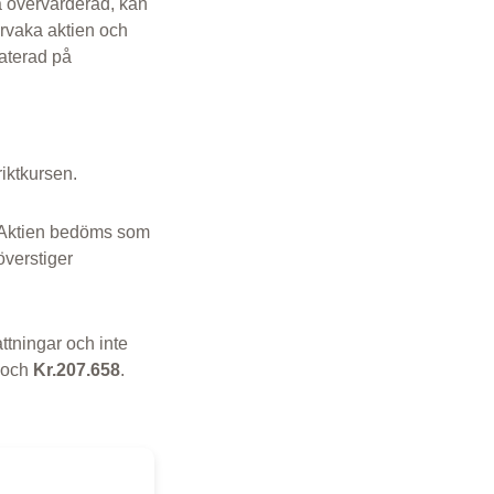
a övervärderad, kan
ervaka aktien och
aterad på
 riktkursen.
 Aktien bedöms som
överstiger
ttningar och inte
och
Kr.207.658
.