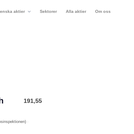
enska aktier
Sektorer
Alla aktier
Om oss
h
191,55
nsinspektionen
)
·