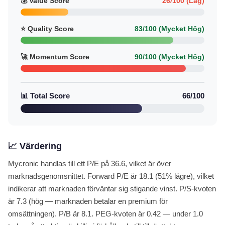
💰 Value Score
26/100 (Låg)
⭐ Quality Score
83/100 (Mycket Hög)
🚀 Momentum Score
90/100 (Mycket Hög)
📊 Total Score
66/100
📈 Värdering
Mycronic handlas till ett P/E på 36.6, vilket är över
marknadsgenomsnittet. Forward P/E är 18.1 (51% lägre), vilket
indikerar att marknaden förväntar sig stigande vinst. P/S-kvoten
är 7.3 (hög — marknaden betalar en premium för
omsättningen). P/B är 8.1. PEG-kvoten är 0.42 — under 1.0