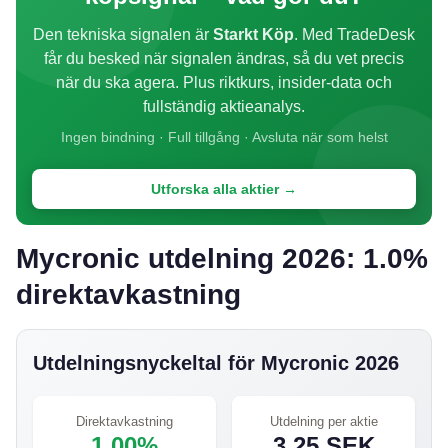
Den tekniska signalen är
Starkt Köp
. Med TradeDesk
får du besked när signalen ändras, så du vet precis
när du ska agera. Plus riktkurs, insider-data och
fullständig aktieanalys.
Ingen bindning · Full tillgång · Avsluta när som helst
Utforska alla aktier →
Mycronic utdelning 2026: 1.0%
direktavkastning
Utdelningsnyckeltal för Mycronic 2026
Direktavkastning
Utdelning per aktie
1,00%
3,25 SEK