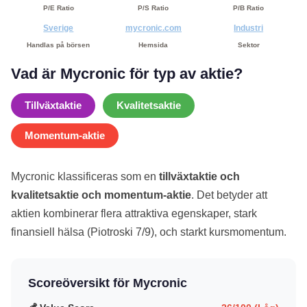
P/E Ratio
P/S Ratio
P/B Ratio
Sverige
mycronic.com
Industri
Handlas på börsen
Hemsida
Sektor
Vad är Mycronic för typ av aktie?
Tillväxtaktie
Kvalitetsaktie
Momentum-aktie
Mycronic klassificeras som en
tillväxtaktie och
kvalitetsaktie och momentum-aktie
. Det betyder att
aktien kombinerar flera attraktiva egenskaper, stark
finansiell hälsa (Piotroski 7/9), och starkt kursmomentum.
Scoreöversikt för Mycronic