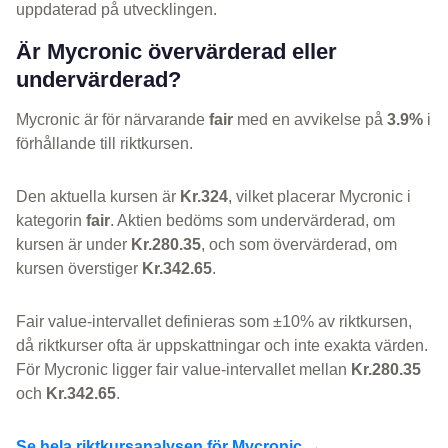
uppdaterad på utvecklingen.
Är Mycronic övervärderad eller
undervärderad?
Mycronic är för närvarande
fair
med en avvikelse på
3.9%
i
förhållande till riktkursen.
Den aktuella kursen är
Kr.324
, vilket placerar Mycronic i
kategorin
fair
. Aktien bedöms som undervärderad, om
kursen är under
Kr.280.35
, och som övervärderad, om
kursen överstiger
Kr.342.65
.
Fair value-intervallet definieras som ±10% av riktkursen,
då riktkurser ofta är uppskattningar och inte exakta värden.
För Mycronic ligger fair value-intervallet mellan
Kr.280.35
och
Kr.342.65
.
Se hela riktkursanalysen för Mycronic →