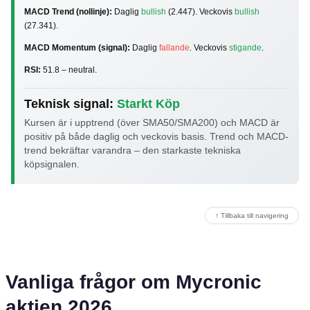
MACD Trend (nollinje):
Daglig
bullish
(2.447). Veckovis
bullish
(27.341).
MACD Momentum (signal):
Daglig
fallande
. Veckovis
stigande
.
RSI:
51.8 – neutral.
Teknisk signal:
Starkt Köp
Kursen är i upptrend (över SMA50/SMA200) och MACD är
positiv på både daglig och veckovis basis. Trend och MACD-
trend bekräftar varandra – den starkaste tekniska
köpsignalen.
↑ Tillbaka till navigering
Vanliga frågor om Mycronic
aktien 2026