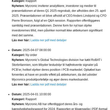
Kategori:
Rapport
Nyheten:
Mycronic inviterer analytikere, investorer og medier til
præsentationen af deres Q1 2025-regnskab, der afholdes den 25. april
2025. Præsentationen vil blive afholdt af CEO Anders Lindqvist og CFO
Pierre Brorsson, fulgt af en Q&A-session. Rapporten offentliggøres
samtidig med præsentationen. Denne form for nyt kan styrke
investorernes tillid, men påvirker normalt ikke aktiekursen signifikant
med det samme.
Läs mer här:
Ladda ner pdf med detaljer
Datum:
2025-04-07 08:00:00
Kategori:
Ny order
Nyheten:
Mycronic’s Global Technologies division har købt RoBAT i
Storbritannien, som tilbyder testudstyr til højfrekvente signaler på
PCB’er, hvilket styrker deres position i PCB-markedet. Opkøbet kan
forventes at have en positiv effekt på aktiekursen, da det udvider
Mycronics produktportefølje og øger deres markedsandel.
Läs mer här:
Ladda ner pdf med detaljer
Datum:
2025-04-01 10:00:00
Kategori:
Rapport
Nyheten:
Mycronic AB har offentliggjort deres års- og
bæredygtighedsrapport for 2024. Rapporten er tilgængelig i PDF-format