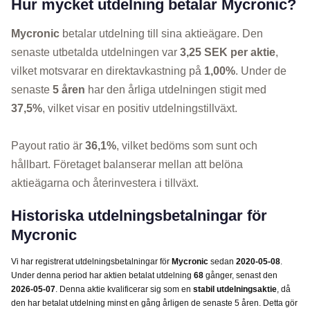
Hur mycket utdelning betalar Mycronic?
Mycronic
betalar utdelning till sina aktieägare. Den
senaste utbetalda utdelningen var
3,25 SEK per aktie
,
vilket motsvarar en direktavkastning på
1,00%
. Under de
senaste
5 åren
har den årliga utdelningen stigit med
37,5%
, vilket visar en positiv utdelningstillväxt.
Payout ratio är
36,1%
, vilket bedöms som sunt och
hållbart. Företaget balanserar mellan att belöna
aktieägarna och återinvestera i tillväxt.
Historiska utdelningsbetalningar för
Mycronic
Vi har registrerat utdelningsbetalningar för
Mycronic
sedan
2020-05-08
.
Under denna period har aktien betalat utdelning
68
gånger, senast den
2026-05-07
. Denna aktie kvalificerar sig som en
stabil utdelningsaktie
, då
den har betalat utdelning minst en gång årligen de senaste 5 åren. Detta gör