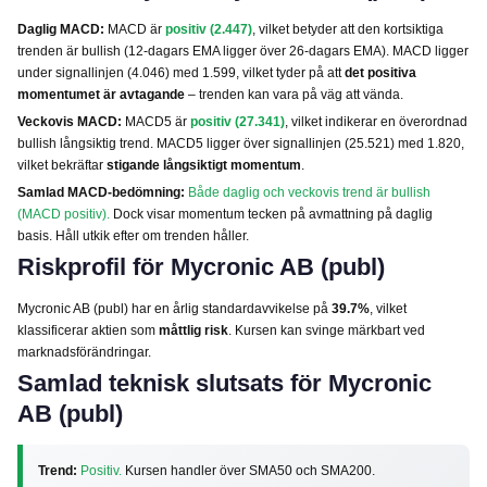
Daglig MACD:
MACD är
positiv (2.447)
, vilket betyder att den kortsiktiga
trenden är bullish (12-dagars EMA ligger över 26-dagars EMA). MACD ligger
under signallinjen (4.046) med 1.599, vilket tyder på att
det positiva
momentumet är avtagande
– trenden kan vara på väg att vända.
Veckovis MACD:
MACD5 är
positiv (27.341)
, vilket indikerar en överordnad
bullish långsiktig trend. MACD5 ligger över signallinjen (25.521) med 1.820,
vilket bekräftar
stigande långsiktigt momentum
.
Samlad MACD-bedömning:
Både daglig och veckovis trend är bullish
(MACD positiv).
Dock visar momentum tecken på avmattning på daglig
basis. Håll utkik efter om trenden håller.
Riskprofil för Mycronic AB (publ)
Mycronic AB (publ) har en årlig standardavvikelse på
39.7%
, vilket
klassificerar aktien som
måttlig risk
. Kursen kan svinge märkbart ved
marknadsförändringar.
Samlad teknisk slutsats för Mycronic
AB (publ)
Trend:
Positiv.
Kursen handler över SMA50 och SMA200.