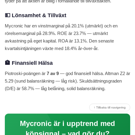
tyder på att aktien är billig i förhållande till tillväxttakten.
💵 Lönsamhet & Tillväxt
Mycronic har en vinstmarginal på 20.1% (utmärkt) och en
rörelsemarginal på 28.9%. ROE är 23.7% — utmärkt
avkastning på eget kapital. ROA är 13.1%. Den senaste
kvartalsintjäningen växte med 18.4% år-över-år.
🏦 Finansiell Hälsa
Piotroski-poängen är
7 av 9
— god finansiell hälsa. Altman Z2 är
5.29 (sund balansräkning — låg risk). Skuldsättningsgraden
(D/E) är 58.7% — låg belåning, solid balansräkning.
↑ Tillbaka till navigering
Mycronic är i upptrend med
köpsignal – vad gör du?