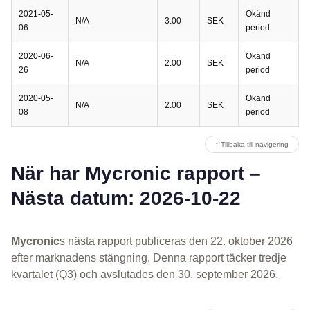
2021-05-
Okänd
N/A
3.00
SEK
06
period
2020-06-
Okänd
N/A
2.00
SEK
26
period
2020-05-
Okänd
N/A
2.00
SEK
08
period
↑ Tillbaka till navigering
När har Mycronic rapport –
Nästa datum: 2026-10-22
Mycronic
s nästa rapport publiceras den 22. oktober 2026
efter marknadens stängning. Denna rapport täcker tredje
kvartalet (Q3) och avslutades den 30. september 2026.