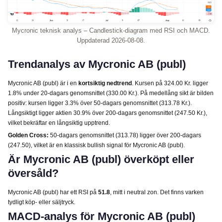
Mycronic teknisk analys – Candlestick-diagram med RSI och MACD.
Uppdaterad 2026-08-08.
Trendanalys av Mycronic AB (publ)
Mycronic AB (publ) är i en
kortsiktig nedtrend
. Kursen på 324.00 Kr. ligger
1.8% under 20-dagars genomsnittet (330.00 Kr.). På medellång sikt är bilden
positiv: kursen ligger 3.3% över 50-dagars genomsnittet (313.78 Kr.).
Långsiktigt ligger aktien 30.9% över 200-dagars genomsnittet (247.50 Kr.),
vilket bekräftar en långsiktig upptrend.
Golden Cross:
50-dagars genomsnittet (313.78) ligger över 200-dagars
(247.50), vilket är en klassisk bullish signal för Mycronic AB (publ).
Är Mycronic AB (publ) överköpt eller
översåld?
Mycronic AB (publ) har ett RSI på
51.8
, mitt i neutral zon. Det finns varken
tydligt köp- eller säljtryck.
MACD-analys för Mycronic AB (publ)