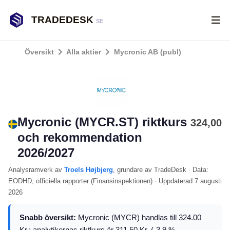
TRADEDESK
SE
Översikt
Alla aktier
Mycronic AB (publ)
Mycronic (MYCR.ST) riktkurs
324,00
och rekommendation
2026/2027
Analysramverk
av
Troels Højbjerg
, grundare av TradeDesk
·
Data:
EODHD
, officiella rapporter (
Finansinspektionen
)
·
Uppdaterad
7 augusti
2026
Snabb översikt:
Mycronic (MYCR) handlas till 324.00
Kr.; analytikernas riktkurs är 311.50 Kr. (-3.9 %