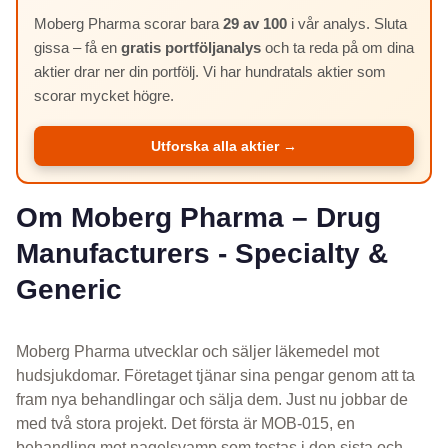
Moberg Pharma scorar bara
29 av 100
i vår analys. Sluta
gissa – få en
gratis portföljanalys
och ta reda på om dina
aktier drar ner din portfölj. Vi har hundratals aktier som
scorar mycket högre.
Utforska alla aktier →
Om Moberg Pharma – Drug
Manufacturers - Specialty &
Generic
Moberg Pharma utvecklar och säljer läkemedel mot
hudsjukdomar. Företaget tjänar sina pengar genom att ta
fram nya behandlingar och sälja dem. Just nu jobbar de
med två stora projekt. Det första är MOB-015, en
behandling mot nagelsvamp som testas i den sista och