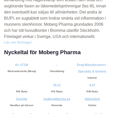
avgörande fasen av läkemedelsprövningar (fas III), innan
den eventuellt kan säljas till allmänheten. Det andra är
BUPI, en sugtablett som lindrar smärta vid inflammation i
munnens slemhinnor. Moberg Pharma grundades 2006
och har sitt huvudkontor i Bromma utanför Stockholm.
Företaget verkar i Sverige, USA och internationellt.
Läs om företaget
Nyckeltal för Moberg Pharma
Kr. 471M
-
Drug Manufacturers -
Marknadsvärde (Mcap)
Omsättning
Specialty & Generic
Industri
-
36.11
0.67
P/E Ratio
P/S Ratio
P/B Ratio
Sverige
mobergpharma.se
Hälsovård
Handlas på börsen
Hemsida
Sektor