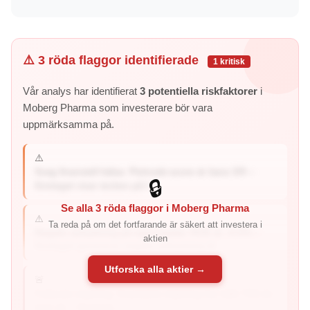
⚠️ 3 röda flaggor identifierade
1 kritisk
Vår analys har identifierat
3 potentiella riskfaktorer
i
Moberg Pharma som investerare bör vara
uppmärksamma på.
⚠️
Svag finansiell hälsa: Piotroski-score är bara 3/9 –
🔒
företaget visar tecken på f...
Se alla 3 röda flaggor i Moberg Pharma
⚠️
Ta reda på om det fortfarande är säkert att investera i
Negativ avkastning på eget kapital: ROE är -4.0% –
aktien
företaget genererar negativ avkastning til...
Utforska alla aktier →
🚨
Fallande intjäning: Kvartalets intjäning har fallit 79% år-
över-år – företage...