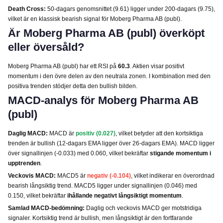
Death Cross:
50-dagars genomsnittet (9.61) ligger under 200-dagars (9.75),
vilket är en klassisk bearish signal för Moberg Pharma AB (publ).
Är Moberg Pharma AB (publ) överköpt
eller översåld?
Moberg Pharma AB (publ) har ett RSI på
60.3
. Aktien visar positivt
momentum i den övre delen av den neutrala zonen. I kombination med den
positiva trenden stödjer detta den bullish bilden.
MACD-analys för Moberg Pharma AB
(publ)
Daglig MACD:
MACD är
positiv (0.027)
, vilket betyder att den kortsiktiga
trenden är bullish (12-dagars EMA ligger över 26-dagars EMA). MACD ligger
över signallinjen (-0.033) med 0.060, vilket bekräftar
stigande momentum i
upptrenden
.
Veckovis MACD:
MACD5 är
negativ (-0.104)
, vilket indikerar en överordnad
bearish långsiktig trend. MACD5 ligger under signallinjen (0.046) med
0.150, vilket bekräftar
ihållande negativt långsiktigt momentum
.
Samlad MACD-bedömning:
Daglig och veckovis MACD ger motstridiga
signaler. Kortsiktig trend är bullish, men långsiktigt är den fortfarande