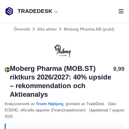
TRADEDESK
SE
Översikt
Alla aktier
Moberg Pharma AB (publ)
Moberg Pharma (MOB.ST)
9,99
riktkurs 2026/2027: 40% upside
– rekommendation och
Aktieanalys
Analysramverk
av
Troels Højbjerg
, grundare av TradeDesk
·
Data:
EODHD
, officiella rapporter (
Finansinspektionen
)
·
Uppdaterad
7 augusti
2026