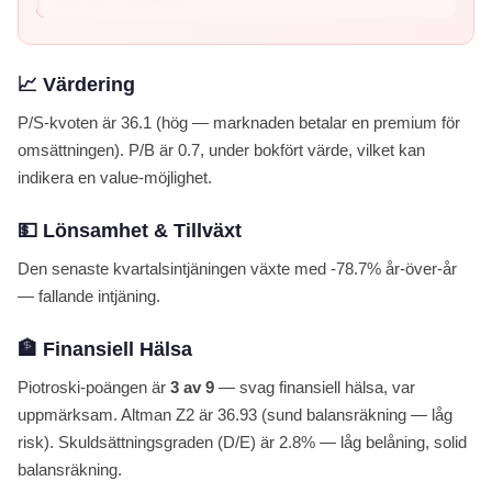
📈 Värdering
P/S-kvoten är 36.1 (hög — marknaden betalar en premium för
omsättningen). P/B är 0.7, under bokfört värde, vilket kan
indikera en value-möjlighet.
💵 Lönsamhet & Tillväxt
Den senaste kvartalsintjäningen växte med -78.7% år-över-år
— fallande intjäning.
🏦 Finansiell Hälsa
Piotroski-poängen är
3 av 9
— svag finansiell hälsa, var
uppmärksam. Altman Z2 är 36.93 (sund balansräkning — låg
risk). Skuldsättningsgraden (D/E) är 2.8% — låg belåning, solid
balansräkning.