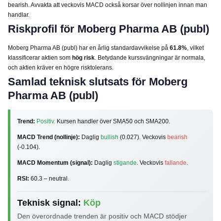
bearish. Avvakta att veckovis MACD också korsar över nollinjen innan man
handlar.
Riskprofil för Moberg Pharma AB (publ)
Moberg Pharma AB (publ) har en årlig standardavvikelse på
61.8%
, vilket
klassificerar aktien som
hög risk
. Betydande kurssvängningar är normala,
och aktien kräver en högre risktolerans.
Samlad teknisk slutsats för Moberg
Pharma AB (publ)
Trend:
Positiv.
Kursen handler över SMA50 och SMA200.
MACD Trend (nollinje):
Daglig
bullish
(0.027). Veckovis
bearish
(-0.104).
MACD Momentum (signal):
Daglig
stigande
. Veckovis
fallande
.
RSI:
60.3 – neutral.
Teknisk signal:
Köp
Den överordnade trenden är positiv och MACD stödjer