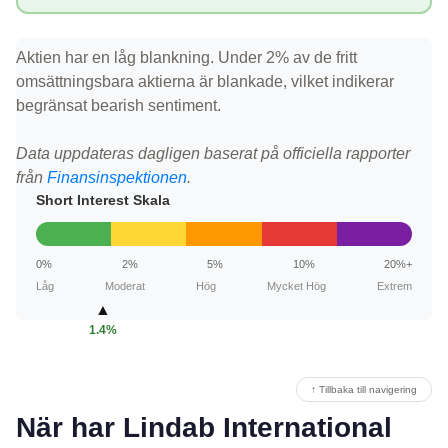
Aktien har en låg blankning. Under 2% av de fritt
omsättningsbara aktierna är blankade, vilket indikerar
begränsat bearish sentiment.
Data uppdateras dagligen baserat på officiella rapporter
från
Finansinspektionen
.
Short Interest Skala
0%
2%
5%
10%
20%+
Låg
Moderat
Hög
Mycket Hög
Extrem
▲
1.4%
↑ Tillbaka till navigering
När har Lindab International