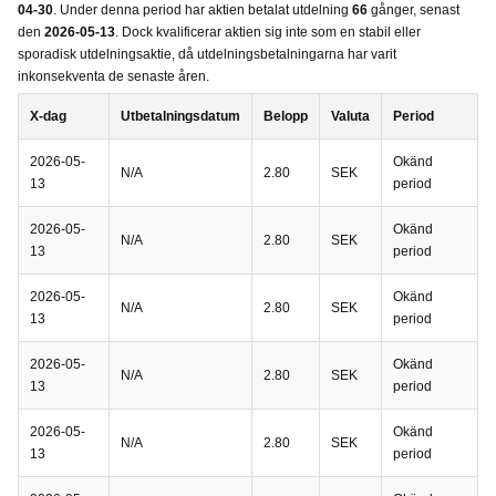
04-30
. Under denna period har aktien betalat utdelning
66
gånger, senast
den
2026-05-13
. Dock kvalificerar aktien sig inte som en stabil eller
sporadisk utdelningsaktie, då utdelningsbetalningarna har varit
inkonsekventa de senaste åren.
X-dag
Utbetalningsdatum
Belopp
Valuta
Period
2026-05-
Okänd
N/A
2.80
SEK
13
period
2026-05-
Okänd
N/A
2.80
SEK
13
period
2026-05-
Okänd
N/A
2.80
SEK
13
period
2026-05-
Okänd
N/A
2.80
SEK
13
period
2026-05-
Okänd
N/A
2.80
SEK
13
period