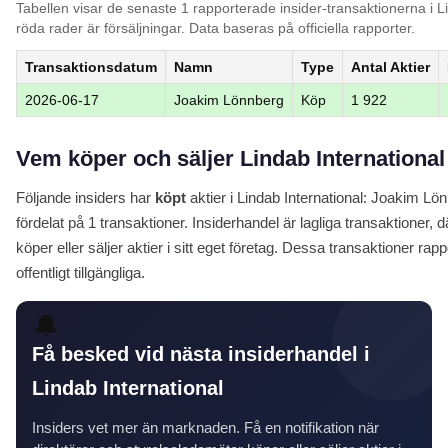
Tabellen visar de senaste 1 rapporterade insider-transaktionerna i L
röda rader är försäljningar. Data baseras på officiella rapporter.
Transaktionsdatum
Namn
Type
Antal Aktier
2026-06-17
Joakim Lönnberg
Köp
1 922
Vem köper och säljer Lindab International
Följande insiders har
köpt
aktier i Lindab International: Joakim Lön
fördelat på 1 transaktioner. Insiderhandel är lagliga transaktione
köper eller säljer aktier i sitt eget företag. Dessa transaktioner rap
offentligt tillgängliga.
🔔
Få besked vid nästa insiderhandel i
Lindab International
Insiders vet mer än marknaden. Få en notifikation när