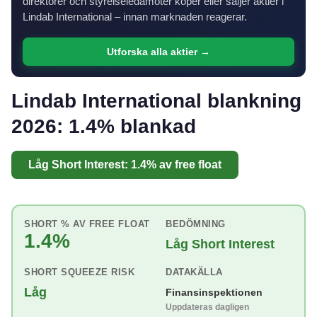
direktörer och styrelseledamöter köper eller säljer aktier i
Lindab International – innan marknaden reagerar.
Utforska alla aktier →
Lindab International blankning
2026: 1.4% blankad
Låg Short Interest: 1.4% av free float
SHORT % AV FREE FLOAT
BEDÖMNING
1.4%
Låg Short Interest
SHORT SQUEEZE RISK
DATAKÄLLA
Låg
Finansinspektionen
Uppdateras dagligen