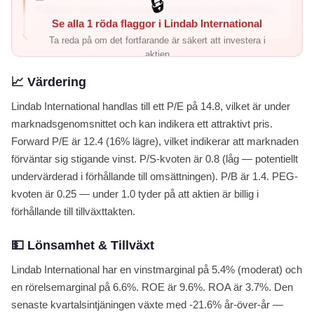
🔒
Fallande intjäning: Kvartalets intjäning har fallit 22% år-
Se alla 1 röda flaggor i Lindab International
över-år – företage...
Ta reda på om det fortfarande är säkert att investera i
aktien
📈 Värdering
Utforska alla aktier →
Lindab International handlas till ett P/E på 14.8, vilket är under
marknadsgenomsnittet och kan indikera ett attraktivt pris.
Forward P/E är 12.4 (16% lägre), vilket indikerar att marknaden
förväntar sig stigande vinst. P/S-kvoten är 0.8 (låg — potentiellt
undervärderad i förhållande till omsättningen). P/B är 1.4. PEG-
kvoten är 0.25 — under 1.0 tyder på att aktien är billig i
förhållande till tillväxttakten.
💵 Lönsamhet & Tillväxt
Lindab International har en vinstmarginal på 5.4% (moderat) och
en rörelsemarginal på 6.6%. ROE är 9.6%. ROA är 3.7%. Den
senaste kvartalsintjäningen växte med -21.6% år-över-år —