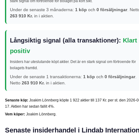
stark signal om förtroende för bolaget på kort sikt.
Under de senaste 3 månaderna:
1 köp
och
0 försäljningar
. Nett
263 910 Kr.
in i aktien.
Långsiktig signal (alla transaktioner):
Klart
positiv
Insiders har uteslutande köpt aktier. Det är en stark signal om förtroende för
bolagets framtid.
Under de senaste 1 transaktionerna:
1 köp
och
0 försäljningar
.
Netto
263 910 Kr.
in i aktien.
Senaste köp:
Joakim Lönnberg köpte 1 922 aktier till 137 Kr. per st. den 2026-0
17. Aktien har sedan fallit 4%.
Vem köper:
Joakim Lönnberg.
Senaste insiderhandel i Lindab Internation