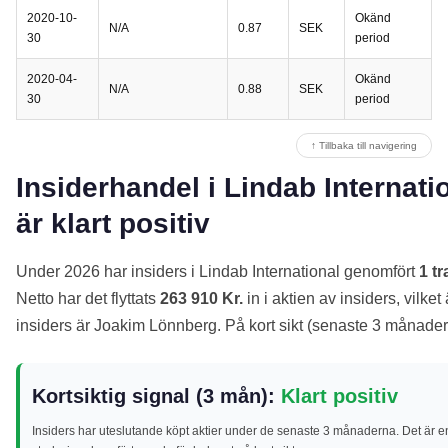
2020-10-
Okänd
N/A
0.87
SEK
30
period
2020-04-
Okänd
N/A
0.88
SEK
30
period
↑ Tillbaka till navigering
Insiderhandel i Lindab Internati
är klart positiv
Under 2026 har insiders i Lindab International genomfört
1 t
Netto har det flyttats
263 910 Kr.
in i aktien av insiders, vilket
insiders är Joakim Lönnberg. På kort sikt (senaste 3 månader
Kortsiktig signal (3 mån):
Klart positiv
Insiders har uteslutande köpt aktier under de senaste 3 månaderna. Det är e