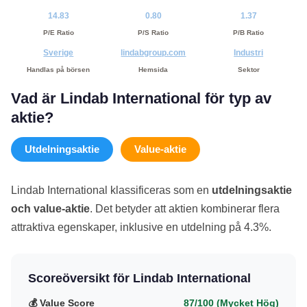
14.83
0.80
1.37
P/E Ratio
P/S Ratio
P/B Ratio
Sverige
lindabgroup.com
Industri
Handlas på börsen
Hemsida
Sektor
Vad är Lindab International för typ av
aktie?
Utdelningsaktie
Value-aktie
Lindab International klassificeras som en
utdelningsaktie
och value-aktie
. Det betyder att aktien kombinerar flera
attraktiva egenskaper, inklusive en utdelning på 4.3%.
Scoreöversikt för Lindab International
💰 Value Score
87/100 (Mycket Hög)