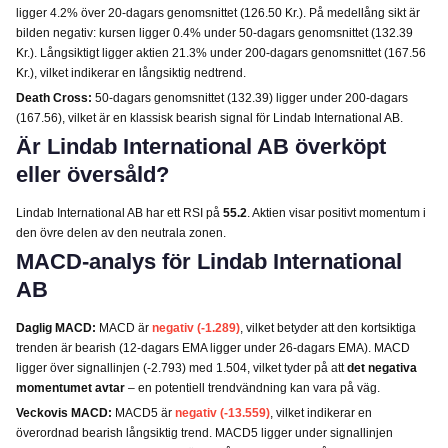
ligger 4.2% över 20-dagars genomsnittet (126.50 Kr.). På medellång sikt är
bilden negativ: kursen ligger 0.4% under 50-dagars genomsnittet (132.39
Kr.). Långsiktigt ligger aktien 21.3% under 200-dagars genomsnittet (167.56
Kr.), vilket indikerar en långsiktig nedtrend.
Death Cross:
50-dagars genomsnittet (132.39) ligger under 200-dagars
(167.56), vilket är en klassisk bearish signal för Lindab International AB.
Är Lindab International AB överköpt
eller översåld?
Lindab International AB har ett RSI på
55.2
. Aktien visar positivt momentum i
den övre delen av den neutrala zonen.
MACD-analys för Lindab International
AB
Daglig MACD:
MACD är
negativ (-1.289)
, vilket betyder att den kortsiktiga
trenden är bearish (12-dagars EMA ligger under 26-dagars EMA). MACD
ligger över signallinjen (-2.793) med 1.504, vilket tyder på att
det negativa
momentumet avtar
– en potentiell trendvändning kan vara på väg.
Veckovis MACD:
MACD5 är
negativ (-13.559)
, vilket indikerar en
överordnad bearish långsiktig trend. MACD5 ligger under signallinjen