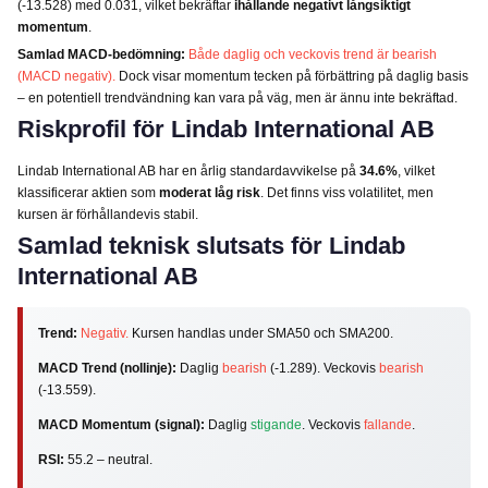
(-13.528) med 0.031, vilket bekräftar
ihållande negativt långsiktigt
momentum
.
Samlad MACD-bedömning:
Både daglig och veckovis trend är bearish
(MACD negativ).
Dock visar momentum tecken på förbättring på daglig basis
– en potentiell trendvändning kan vara på väg, men är ännu inte bekräftad.
Riskprofil för Lindab International AB
Lindab International AB har en årlig standardavvikelse på
34.6%
, vilket
klassificerar aktien som
moderat låg risk
. Det finns viss volatilitet, men
kursen är förhållandevis stabil.
Samlad teknisk slutsats för Lindab
International AB
Trend:
Negativ.
Kursen handlas under SMA50 och SMA200.
MACD Trend (nollinje):
Daglig
bearish
(-1.289). Veckovis
bearish
(-13.559).
MACD Momentum (signal):
Daglig
stigande
. Veckovis
fallande
.
RSI:
55.2 – neutral.