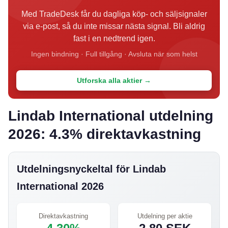
Med TradeDesk får du dagliga köp- och säljsignaler
via e-post, så du inte missar nästa signal. Bli aldrig
fast i en nedtrend igen.
Ingen bindning · Full tillgång · Avsluta när som helst
Utforska alla aktier →
Lindab International utdelning
2026: 4.3% direktavkastning
Utdelningsnyckeltal för Lindab
International 2026
Direktavkastning
Utdelning per aktie