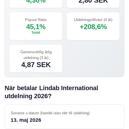
4,30%
2,80 SEK
Payout Ratio
Utdelningstillväxt (4 år)
45,1%
+208,6%
Sund
Genomsnittlig årlig
utdelning (3 år)
4,87 SEK
När betalar Lindab International
utdelning 2026?
Senaste x-datum (handel utan rätt till utdelning)
13. maj 2026