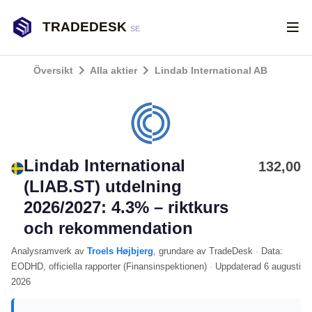
TRADEDESK
SE
Översikt
Alla aktier
Lindab International AB
Lindab International
132,00
(LIAB.ST) utdelning
2026/2027: 4.3% – riktkurs
och rekommendation
Analysramverk
av
Troels Højbjerg
, grundare av TradeDesk
·
Data:
EODHD
, officiella rapporter (
Finansinspektionen
)
·
Uppdaterad
6 augusti
2026