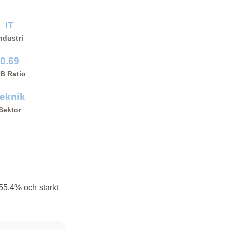
IT
ndustri
0.69
/B Ratio
eknik
Sektor
555.4% och starkt