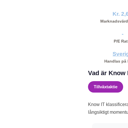
Kr. 2,
Marknadsvärd
-
P/E Rat
Sveri
Handlas på
Vad är Know I
Tillväxtaktie
Know IT klassifice
långsiktigt moment