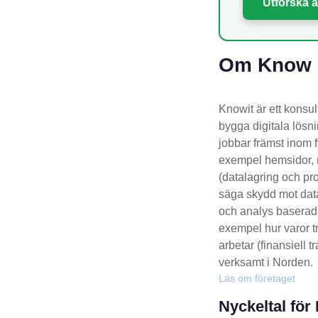
Utforska a
Om Know I
Knowit är ett konsul
bygga digitala lösni
jobbar främst inom f
exempel hemsidor, m
(datalagring och pro
säga skydd mot datai
och analys baserad p
exempel hur varor 
arbetar (finansiell 
verksamt i Norden.
Läs om företaget
Nyckeltal för