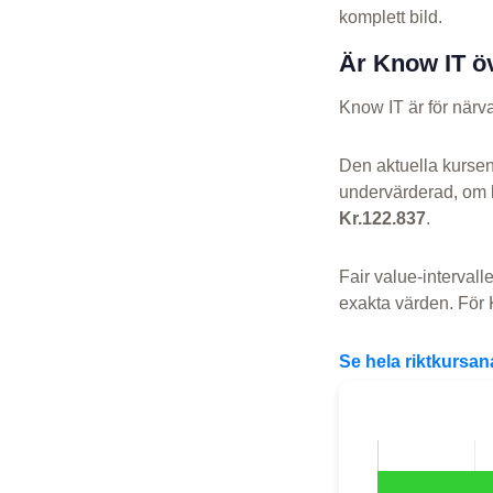
komplett bild.
Är Know IT ö
Know IT är för när
Den aktuella kurse
undervärderad, om 
Kr.122.837
.
Fair value-intervall
exakta värden. För K
Se hela riktkursa