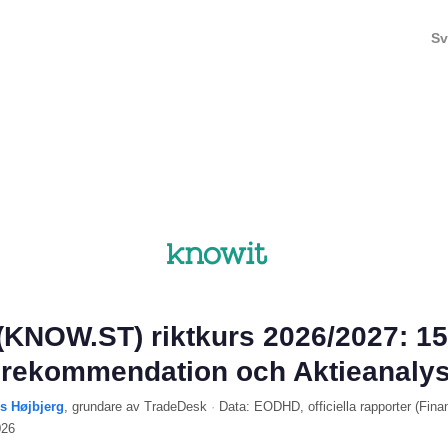
Sv
(KNOW.ST) riktkurs 2026/2027: 1
 rekommendation och Aktieanaly
ls Højbjerg
, grundare av TradeDesk
·
Data:
EODHD
, officiella rapporter (
Fina
026