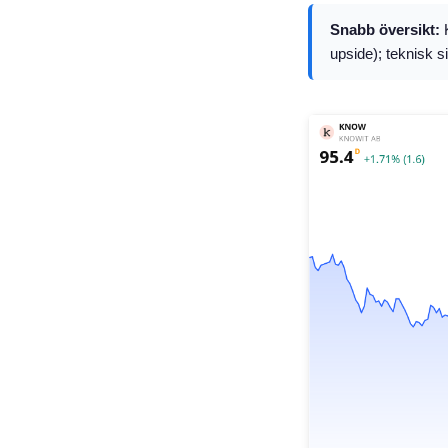
Snabb översikt:
K
upside); teknisk s