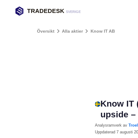
TRADEDESK
SVERIGE
Översikt
Alla aktier
Know IT AB
Know IT 
upside –
Analysramverk
av
Troe
Uppdaterad
7 augusti 2