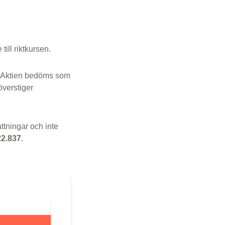
 till riktkursen.
. Aktien bedöms som
överstiger
ttningar och inte
22.837
.