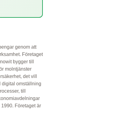
r pengar genom att
erksamhet. Företaget
owit bygger till
ör molntjänster
säkerhet, det vill
 digital omställning
ocesser, till
ekonomiavdelningar
s 1990. Företaget är