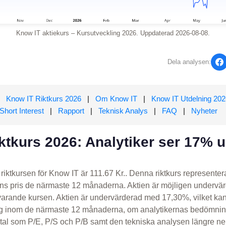
Know IT aktiekurs – Kursutveckling 2026. Uppdaterad 2026-08-08.
Dela analysen:
Know IT Riktkurs 2026
|
Om Know IT
|
Know IT Utdelning 202
Short Interest
|
Rapport
|
Teknisk Analys
|
FAQ
|
Nyheter
ktkurs 2026: Analytiker ser 17% 
riktkursen för Know IT är 111.67 Kr.. Denna riktkurs representer
s pris de närmaste 12 månaderna. Aktien är möjligen undervärd
arande kursen. Aktien är undervärderad med 17,30%, vilket kan
ing inom de närmaste 12 månaderna, om analytikernas bedömn
tal som P/E, P/S och P/B samt den tekniska analysen längre ner