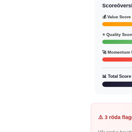
Scoreöversi
💰 Value Score
⭐ Quality Scor
🚀 Momentum 
📊 Total Score
⚠️ 3 röda flag