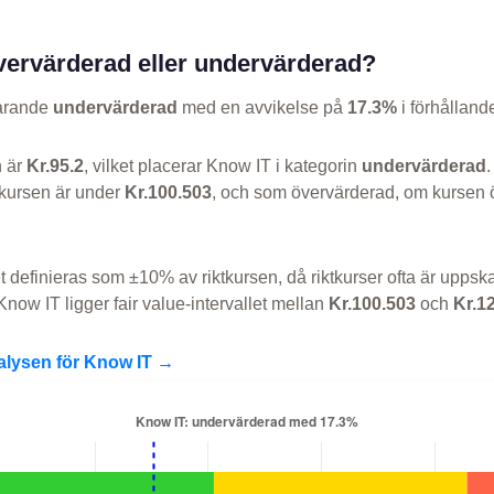
vervärderad eller undervärderad?
varande
undervärderad
med en avvikelse på
17.3%
i förhållande
n är
Kr.95.2
, vilket placerar Know IT i kategorin
undervärderad
kursen är under
Kr.100.503
, och som övervärderad, om kursen 
et definieras som ±10% av riktkursen, då riktkurser ofta är uppska
now IT ligger fair value-intervallet mellan
Kr.100.503
och
Kr.1
nalysen för Know IT →