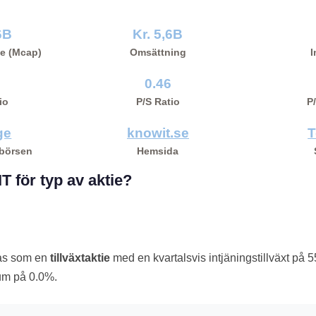
6B
Kr. 5,6B
e (Mcap)
Omsättning
I
0.46
io
P/S Ratio
P
ge
knowit.se
T
 börsen
Hemsida
T för typ av aktie?
ras som en
tillväxtaktie
med en kvartalsvis intjäningstillväxt på 
um på 0.0%.