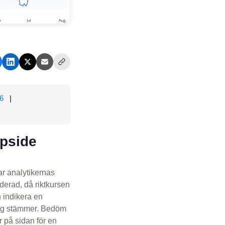
6
|
upside
ar analytikernas
erad, då riktkursen
 indikera en
ing stämmer. Bedöm
 på sidan för en