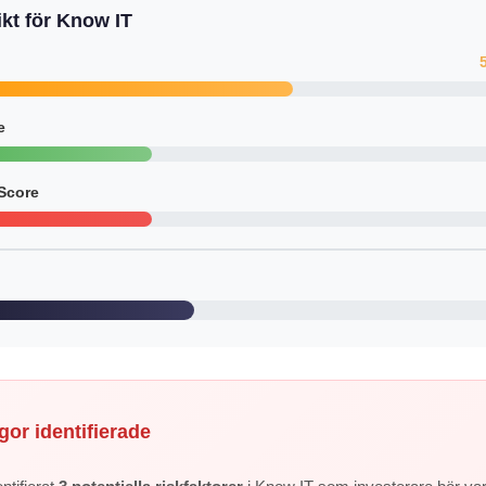
kt för Know IT
e
Score
gor identifierade