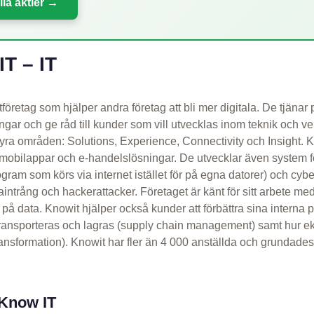
lla aktier →
T – IT
tföretag som hjälper andra företag att bli mer digitala. De tjäna
ngar och ge råd till kunder som vill utvecklas inom teknik och v
yra områden: Solutions, Experience, Connectivity och Insight. Kn
obilappar och e-handelslösningar. De utvecklar även system f
gram som körs via internet istället för på egna datorer) och cyber
ntrång och hackerattacker. Företaget är känt för sitt arbete med
å data. Knowit hjälper också kunder att förbättra sina interna pr
transporteras och lagras (supply chain management) samt hur 
transformation). Knowit har fler än 4 000 anställda och grundade
 Know IT