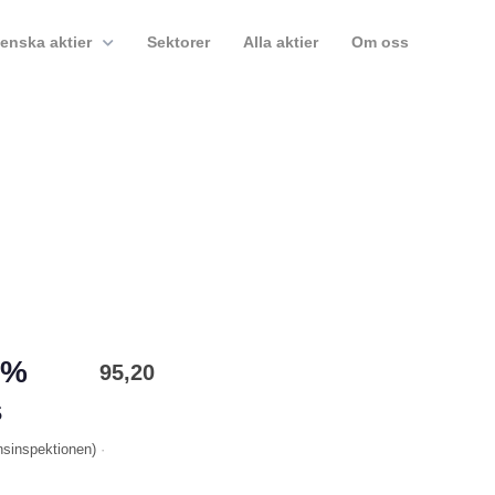
enska aktier
Sektorer
Alla aktier
Om oss
5%
95,20
s
nsinspektionen
)
·