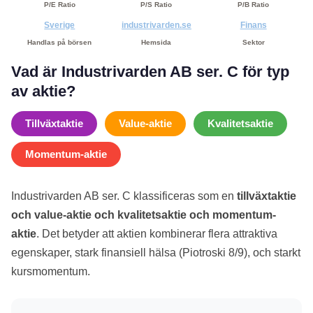
P/E Ratio
P/S Ratio
P/B Ratio
Sverige
industrivarden.se
Finans
Handlas på börsen
Hemsida
Sektor
Vad är Industrivarden AB ser. C för typ
av aktie?
Tillväxtaktie
Value-aktie
Kvalitetsaktie
Momentum-aktie
Industrivarden AB ser. C klassificeras som en
tillväxtaktie
och value-aktie och kvalitetsaktie och momentum-
aktie
. Det betyder att aktien kombinerar flera attraktiva
egenskaper, stark finansiell hälsa (Piotroski 8/9), och starkt
kursmomentum.