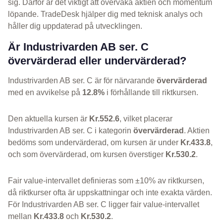
sig. Därför är det viktigt att övervaka aktien och momentum
löpande. TradeDesk hjälper dig med teknisk analys och
håller dig uppdaterad på utvecklingen.
Är Industrivarden AB ser. C
övervärderad eller undervärderad?
Industrivarden AB ser. C är för närvarande
övervärderad
med en avvikelse på
12.8%
i förhållande till riktkursen.
Den aktuella kursen är
Kr.552.6
, vilket placerar
Industrivarden AB ser. C i kategorin
övervärderad
. Aktien
bedöms som undervärderad, om kursen är under
Kr.433.8
,
och som övervärderad, om kursen överstiger
Kr.530.2
.
Fair value-intervallet definieras som ±10% av riktkursen,
då riktkurser ofta är uppskattningar och inte exakta värden.
För Industrivarden AB ser. C ligger fair value-intervallet
mellan
Kr.433.8
och
Kr.530.2
.