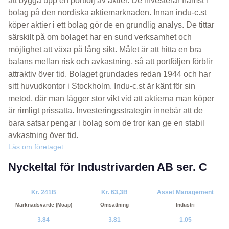
att bygga upp en portfölj av aktier. De investerar främst i
bolag på den nordiska aktiemarknaden. Innan indu-c.st
köper aktier i ett bolag gör de en grundlig analys. De tittar
särskilt på om bolaget har en sund verksamhet och
möjlighet att växa på lång sikt. Målet är att hitta en bra
balans mellan risk och avkastning, så att portföljen förblir
attraktiv över tid. Bolaget grundades redan 1944 och har
sitt huvudkontor i Stockholm. Indu-c.st är känt för sin
metod, där man lägger stor vikt vid att aktierna man köper
är rimligt prissatta. Investeringsstrategin innebär att de
bara satsar pengar i bolag som de tror kan ge en stabil
avkastning över tid.
Läs om företaget
Nyckeltal för Industrivarden AB ser. C
Kr. 241B
Kr. 63,3B
Asset Management
Marknadsvärde (Mcap)
Omsättning
Industri
3.84
3.81
1.05