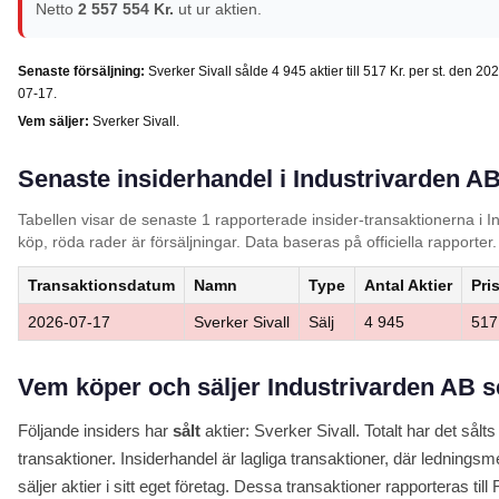
Netto
2 557 554 Kr.
ut ur aktien.
Senaste försäljning:
Sverker Sivall sålde 4 945 aktier till 517 Kr. per st. den 20
07-17.
Vem säljer:
Sverker Sivall.
Senaste insiderhandel i Industrivarden AB
Tabellen visar de senaste 1 rapporterade insider-transaktionerna i I
köp, röda rader är försäljningar. Data baseras på officiella rapporter.
Transaktionsdatum
Namn
Type
Antal Aktier
Pris
2026-07-17
Sverker Sivall
Sälj
4 945
517
Vem köper och säljer Industrivarden AB se
Följande insiders har
sålt
aktier: Sverker Sivall. Totalt har det sålts
transaktioner. Insiderhandel är lagliga transaktioner, där ledning
säljer aktier i sitt eget företag. Dessa transaktioner rapporteras till