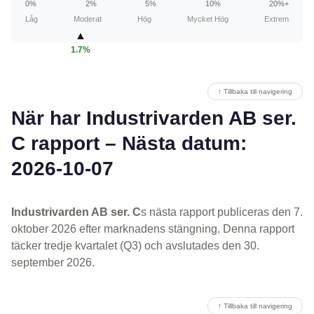
0%
2%
5%
10%
20%+
Låg
Moderat
Hög
Mycket Hög
Extrem
▲
1.7%
↑ Tillbaka till navigering
När har Industrivarden AB ser.
C rapport – Nästa datum:
2026-10-07
Industrivarden AB ser. C
s nästa rapport publiceras den 7.
oktober 2026 efter marknadens stängning. Denna rapport
täcker tredje kvartalet (Q3) och avslutades den 30.
september 2026.
↑ Tillbaka till navigering