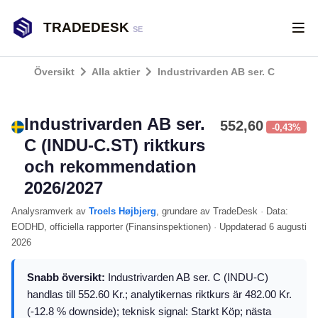
TRADEDESK
SE
Översikt
Alla aktier
Industrivarden AB ser. C
Industrivarden AB ser.
552,60
-0,43%
C (INDU-C.ST) riktkurs
och rekommendation
2026/2027
Analysramverk
av
Troels Højbjerg
, grundare av TradeDesk
·
Data:
EODHD
, officiella rapporter (
Finansinspektionen
)
·
Uppdaterad
6 augusti
2026
Snabb översikt:
Industrivarden AB ser. C (INDU-C)
handlas till 552.60 Kr.; analytikernas riktkurs är 482.00 Kr.
(-12.8 % downside); teknisk signal: Starkt Köp; nästa