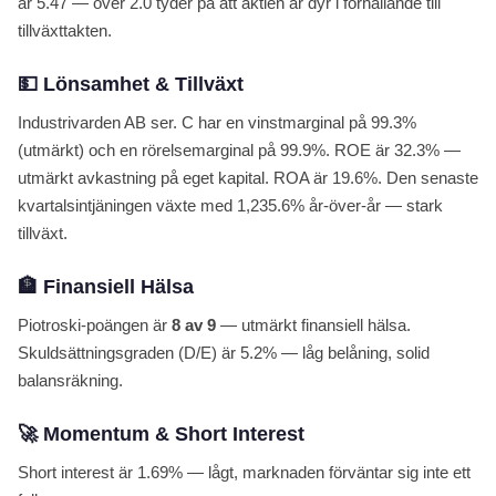
är 5.47 — över 2.0 tyder på att aktien är dyr i förhållande till
tillväxttakten.
💵 Lönsamhet & Tillväxt
Industrivarden AB ser. C har en vinstmarginal på 99.3%
(utmärkt) och en rörelsemarginal på 99.9%. ROE är 32.3% —
utmärkt avkastning på eget kapital. ROA är 19.6%. Den senaste
kvartalsintjäningen växte med 1,235.6% år-över-år — stark
tillväxt.
🏦 Finansiell Hälsa
Piotroski-poängen är
8 av 9
— utmärkt finansiell hälsa.
Skuldsättningsgraden (D/E) är 5.2% — låg belåning, solid
balansräkning.
🚀 Momentum & Short Interest
Short interest är 1.69% — lågt, marknaden förväntar sig inte ett