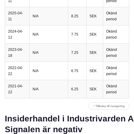
11
period
2025-04-
Okänd
N/A
8.25
SEK
11
period
2024-04-
Okänd
N/A
7.75
SEK
12
period
2023-04-
Okänd
N/A
7.25
SEK
18
period
2022-04-
Okänd
N/A
6.75
SEK
22
period
2021-04-
Okänd
N/A
6.25
SEK
22
period
↑ Tillbaka till navigering
Insiderhandel i Industrivarden A
Signalen är negativ