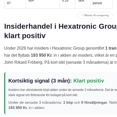
N/A
0.10
SEK
07
period
↑ Tillbaka till navigering
Insiderhandel i Hexatronic Grou
klart positiv
Under 2026 har insiders i Hexatronic Group genomfört
1 tra
har det flyttats
193 950 Kr.
in i aktien av insiders, vilket är en
John Rikard Fröberg. På kort sikt (senaste 3 månaderna) är i
Kortsiktig signal (3 mån):
Klart positiv
Insiders har uteslutande köpt aktier under de senaste 3 månaderna. Det är e
stark signal om förtroende för bolaget på kort sikt.
Under de senaste 3 månaderna:
1 köp
och
0 försäljningar
. Nett
193 950 Kr.
in i aktien.