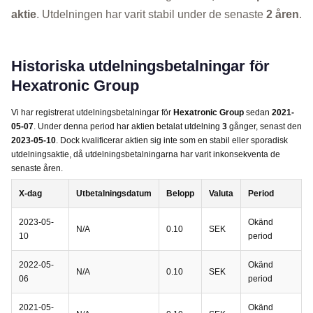
aktie
. Utdelningen har varit stabil under de senaste
2 åren
.
Historiska utdelningsbetalningar för
Hexatronic Group
Vi har registrerat utdelningsbetalningar för
Hexatronic Group
sedan
2021-
05-07
. Under denna period har aktien betalat utdelning
3
gånger, senast den
2023-05-10
. Dock kvalificerar aktien sig inte som en stabil eller sporadisk
utdelningsaktie, då utdelningsbetalningarna har varit inkonsekventa de
senaste åren.
X-dag
Utbetalningsdatum
Belopp
Valuta
Period
2023-05-
Okänd
N/A
0.10
SEK
10
period
2022-05-
Okänd
N/A
0.10
SEK
06
period
2021-05-
Okänd