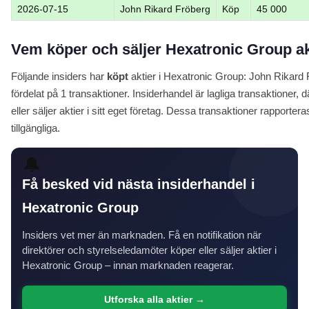
2026-07-15
John Rikard Fröberg
Köp
45 000
Vem köper och säljer Hexatronic Group ak
Följande insiders har
köpt
aktier i Hexatronic Group: John Rikard F
fördelat på 1 transaktioner. Insiderhandel är lagliga transaktione
eller säljer aktier i sitt eget företag. Dessa transaktioner rapportera
tillgängliga.
🔔
Få besked vid nästa insiderhandel i
Hexatronic Group
Insiders vet mer än marknaden. Få en notifikation när
direktörer och styrelseledamöter köper eller säljer aktier i
Hexatronic Group – innan marknaden reagerar.
Utforska alla aktier →