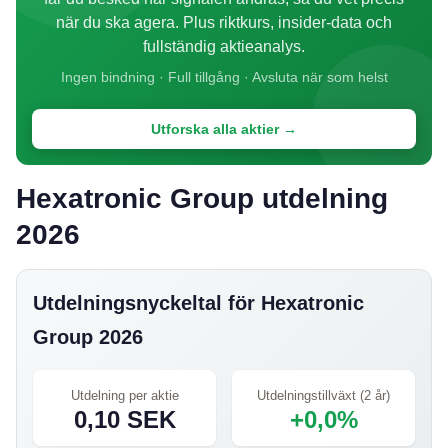
när du ska agera. Plus riktkurs, insider-data och
fullständig aktieanalys.
Ingen bindning · Full tillgång · Avsluta när som helst
Utforska alla aktier →
Hexatronic Group utdelning
2026
Utdelningsnyckeltal för Hexatronic
Group 2026
Utdelning per aktie
Utdelningstillväxt (2 år)
0,10 SEK
+0,0%