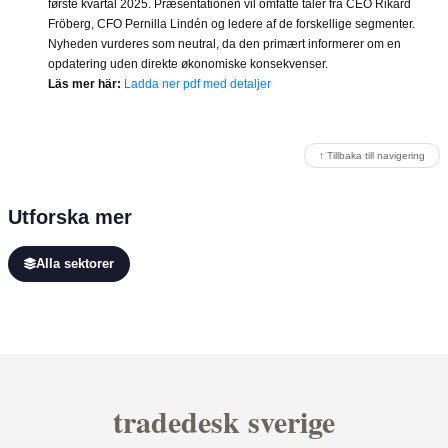
første kvartal 2025. Præsentationen vil omfatte taler fra CEO Rikard
Fröberg, CFO Pernilla Lindén og ledere af de forskellige segmenter.
Nyheden vurderes som neutral, da den primært informerer om en
opdatering uden direkte økonomiske konsekvenser.
Läs mer här:
Ladda ner pdf med detaljer
↑ Tillbaka till navigering
Utforska mer
Alla sektorer
tradedesk sverige