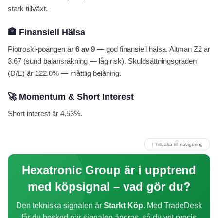
stark tillväxt.
🏦 Finansiell Hälsa
Piotroski-poängen är
6 av 9
— god finansiell hälsa. Altman Z2 är
3.67 (sund balansräkning — låg risk). Skuldsättningsgraden
(D/E) är 122.0% — måttlig belåning.
🚀 Momentum & Short Interest
Short interest är 4.53%.
↑ Tillbaka till navigering
Hexatronic Group är i upptrend
med köpsignal – vad gör du?
Den tekniska signalen är
Starkt Köp
. Med TradeDesk
får du besked när signalen ändras, så du vet precis