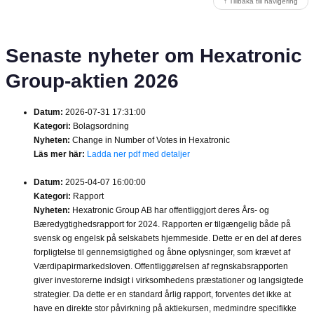
↑ Tillbaka till navigering
Senaste nyheter om Hexatronic
Group-aktien 2026
Datum:
2026-07-31 17:31:00
Kategori:
Bolagsordning
Nyheten:
Change in Number of Votes in Hexatronic
Läs mer här:
Ladda ner pdf med detaljer
Datum:
2025-04-07 16:00:00
Kategori:
Rapport
Nyheten:
Hexatronic Group AB har offentliggjort deres Års- og
Bæredygtighedsrapport for 2024. Rapporten er tilgængelig både på
svensk og engelsk på selskabets hjemmeside. Dette er en del af deres
forpligtelse til gennemsigtighed og åbne oplysninger, som krævet af
Værdipapirmarkedsloven. Offentliggørelsen af regnskabsrapporten
giver investorerne indsigt i virksomhedens præstationer og langsigtede
strategier. Da dette er en standard årlig rapport, forventes det ikke at
have en direkte stor påvirkning på aktiekursen, medmindre specifikke