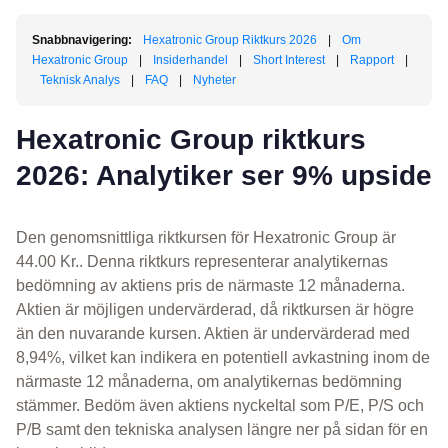
Snabbnavigering:
Hexatronic Group Riktkurs 2026
|
Om
Hexatronic Group
|
Insiderhandel
|
Short Interest
|
Rapport
|
Teknisk Analys
|
FAQ
|
Nyheter
Hexatronic Group riktkurs
2026: Analytiker ser 9% upside
Den genomsnittliga riktkursen för Hexatronic Group är
44.00 Kr.. Denna riktkurs representerar analytikernas
bedömning av aktiens pris de närmaste 12 månaderna.
Aktien är möjligen undervärderad, då riktkursen är högre
än den nuvarande kursen. Aktien är undervärderad med
8,94%, vilket kan indikera en potentiell avkastning inom de
närmaste 12 månaderna, om analytikernas bedömning
stämmer. Bedöm även aktiens nyckeltal som P/E, P/S och
P/B samt den tekniska analysen längre ner på sidan för en