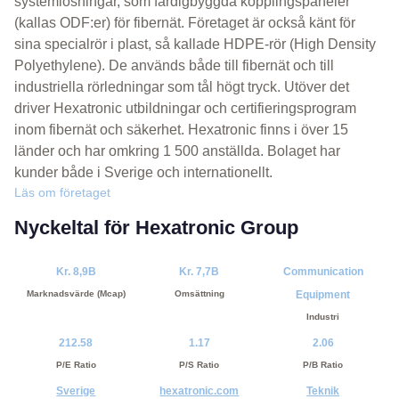
systemlösningar, som färdigbyggda kopplingspaneler
(kallas ODF:er) för fibernät. Företaget är också känt för
sina specialrör i plast, så kallade HDPE-rör (High Density
Polyethylene). De används både till fibernät och till
industriella rörledningar som tål högt tryck. Utöver det
driver Hexatronic utbildningar och certifieringsprogram
inom fibernät och säkerhet. Hexatronic finns i över 15
länder och har omkring 1 500 anställda. Bolaget har
kunder både i Sverige och internationellt.
Läs om företaget
Nyckeltal för Hexatronic Group
Kr. 8,9B
Kr. 7,7B
Communication
Marknadsvärde (Mcap)
Omsättning
Equipment
Industri
212.58
1.17
2.06
P/E Ratio
P/S Ratio
P/B Ratio
Sverige
hexatronic.com
Teknik