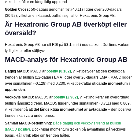
vilket bekräftar en långsiktig upptrend.
Golden Cross:
50-dagars genomsnittet (40.11) ligger över 200-dagars
(30.92), vilket är en klassisk bullish signal för Hexatronic Group AB.
Är Hexatronic Group AB överköpt eller
översåld?
Hexatronic Group AB har ett RSI på
53.1
, mitt i neutral zon. Det finns varken
tydligt köp- eller säljtryck.
MACD-analys för Hexatronic Group AB
Daglig MACD:
MACD är
positiv (0.102)
, vilket betyder att den kortsiktiga
trenden är bullish (12-dagars EMA ligger över 26-dagars EMA). MACD ligger
över signallinjen (-0.128) med 0.230, vilket bekräftar
stigande momentum i
upptrenden
.
Veckovis MACD:
MACD5 är
positiv (2.902)
, vilket indikerar en överordnad
bullish långsiktig trend. MACD5 ligger under signallinjen (3.711) med 0.809,
vilket tyder på att
det långsiktiga momentumet är avtagande
– den positiva
trenden kan vara under press.
Samlad MACD-bedömning:
Både daglig och veckovis trend är bullish
(MACD positiv).
Dock visar momentum tecken på avmattning på veckovis
basis. Håll utkik efter om trenden håller.