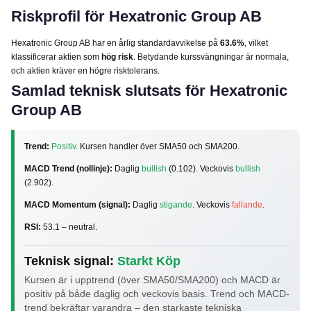
Riskprofil för Hexatronic Group AB
Hexatronic Group AB har en årlig standardavvikelse på
63.6%
, vilket
klassificerar aktien som
hög risk
. Betydande kurssvängningar är normala,
och aktien kräver en högre risktolerans.
Samlad teknisk slutsats för Hexatronic
Group AB
Trend:
Positiv.
Kursen handler över SMA50 och SMA200.
MACD Trend (nollinje):
Daglig
bullish
(0.102). Veckovis
bullish
(2.902).
MACD Momentum (signal):
Daglig
stigande
. Veckovis
fallande
.
RSI:
53.1 – neutral.
Teknisk signal:
Starkt Köp
Kursen är i upptrend (över SMA50/SMA200) och MACD är
positiv på både daglig och veckovis basis. Trend och MACD-
trend bekräftar varandra – den starkaste tekniska