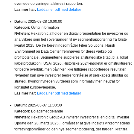
uventede oplysninger afsløres i rapporten.
Läs mer här:
Ladda ner pdf med detaljer
Datum:
2025-03-28 10:00:00
Kategori:
Övrig information
Nyheten:
Hexatronic afholder en digital præsentation for investorer og
analytikere som led i overgangen til ny segmentrapportering fra første
kvartal 2025. De tre forretningsområder Fiber Solutions, Harsh
Environment og Data Center fremhæves for deres vækst- og
profitpotentiale. Segmenterne suppleres af strategiske tiltag, bl.a. lokal
kabelproduktion i USA i 2026. Historiske 2024-nøgletal er omstruktureret
for bedre overblik, men påvirker ikke tidligere rapporterede resultater.
Nyheden kan give investorer bedre forståelse af selskabets struktur og
strategi, hvorfor nyheden vurderes som informativ men neutral for
kortsigtet kursbevægelse.
Läs mer här:
Ladda ner pdf med detaljer
Datum:
2025-03-07 11:00:00
Kategori:
Bolagsmeddelande
Nyheten:
Hexatronic Group AB inviterer investorer til en digital Investor
Update den 28. marts 2025. Formålet er at give indsigt i virksomhedens
forretningsområder og den nye segmentopdeling, der træder i kraft fra