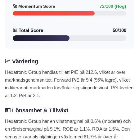
🚀 Momentum Score
72/100 (Hög)
📊 Total Score
50/100
📈 Värdering
Hexatronic Group handlas till ett P/E på 212.6, vilket är över
marknadsgenomsnittet. Forward P/E är 9.4 (96% lägre), vilket
indikerar att marknaden förväntar sig stigande vinst. P/S-kvoten
är 1.2. P/B är 2.1.
💵 Lönsamhet & Tillväxt
Hexatronic Group har en vinstmarginal på 0.6% (moderat) och
en rörelsemarginal på 9.1%. ROE är 1.1%. ROA är 1.6%. Den
senaste kvartalsintjäningen växte med 61.7% år-över-år —