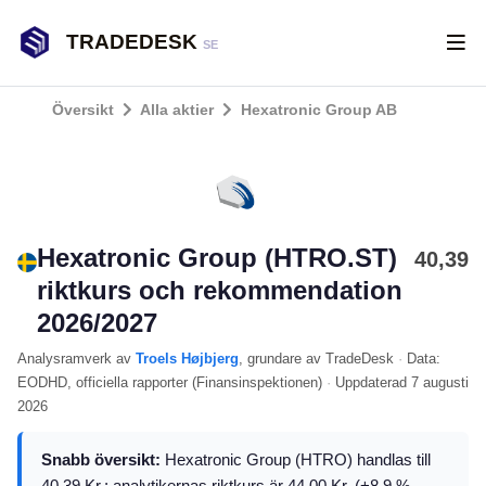
TRADEDESK
SE
Översikt
Alla aktier
Hexatronic Group AB
Hexatronic Group (HTRO.ST)
40,39
riktkurs och rekommendation
2026/2027
Analysramverk
av
Troels Højbjerg
, grundare av TradeDesk
·
Data:
EODHD
, officiella rapporter (
Finansinspektionen
)
·
Uppdaterad
7 augusti
2026
Snabb översikt:
Hexatronic Group (HTRO) handlas till
40.39 Kr.; analytikernas riktkurs är 44.00 Kr. (+8.9 %