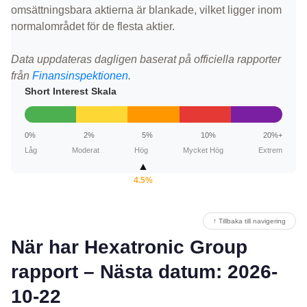
omsättningsbara aktierna är blankade, vilket ligger inom
normalområdet för de flesta aktier.
Data uppdateras dagligen baserat på officiella rapporter
från
Finansinspektionen
.
Short Interest Skala
0%
2%
5%
10%
20%+
Låg
Moderat
Hög
Mycket Hög
Extrem
▲
4.5%
↑ Tillbaka till navigering
När har Hexatronic Group
rapport – Nästa datum: 2026-
10-22