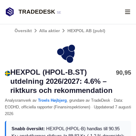
TRADEDESK
SE
Översikt
Alla aktier
HEXPOL AB (publ)
HEXPOL (HPOL-B.ST)
90,95
utdelning 2026/2027: 4.6% –
riktkurs och rekommendation
Analysramverk
av
Troels Højbjerg
, grundare av TradeDesk
·
Data:
EODHD
, officiella rapporter (
Finansinspektionen
)
·
Uppdaterad
7 augusti
2026
Snabb översikt:
HEXPOL (HPOL-B) handlas till 90.95
Kr.; analytikernas riktkurs är 89.83 Kr. (-1.2 % downside);