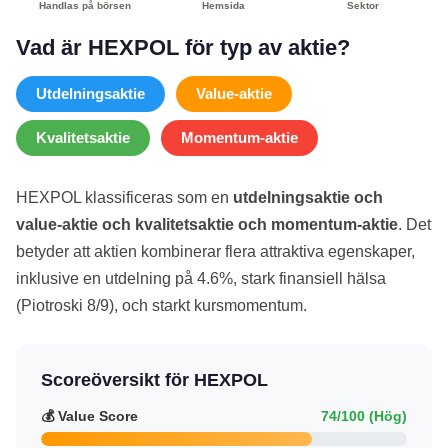
Handlas på börsen
Hemsida
Sektor
Vad är HEXPOL för typ av aktie?
Utdelningsaktie
Value-aktie
Kvalitetsaktie
Momentum-aktie
HEXPOL klassificeras som en
utdelningsaktie och
value-aktie och kvalitetsaktie och momentum-aktie
. Det
betyder att aktien kombinerar flera attraktiva egenskaper,
inklusive en utdelning på 4.6%, stark finansiell hälsa
(Piotroski 8/9), och starkt kursmomentum.
Scoreöversikt för HEXPOL
💰 Value Score
74/100 (Hög)