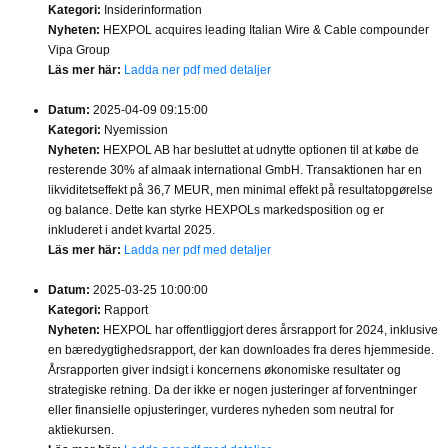
Kategori:
Insiderinformation
Nyheten:
HEXPOL acquires leading Italian Wire & Cable compounder
Vipa Group
Läs mer här:
Ladda ner pdf med detaljer
Datum:
2025-04-09 09:15:00
Kategori:
Nyemission
Nyheten:
HEXPOL AB har besluttet at udnytte optionen til at købe de
resterende 30% af almaak international GmbH. Transaktionen har en
likviditetseffekt på 36,7 MEUR, men minimal effekt på resultatopgørelse
og balance. Dette kan styrke HEXPOLs markedsposition og er
inkluderet i andet kvartal 2025.
Läs mer här:
Ladda ner pdf med detaljer
Datum:
2025-03-25 10:00:00
Kategori:
Rapport
Nyheten:
HEXPOL har offentliggjort deres årsrapport for 2024, inklusive
en bæredygtighedsrapport, der kan downloades fra deres hjemmeside.
Årsrapporten giver indsigt i koncernens økonomiske resultater og
strategiske retning. Da der ikke er nogen justeringer af forventninger
eller finansielle opjusteringer, vurderes nyheden som neutral for
aktiekursen.