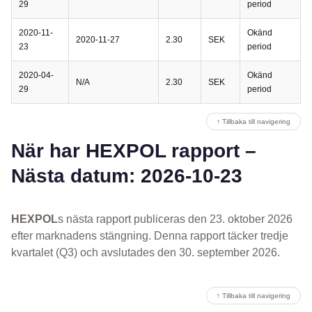
29
period
2020-11-
Okänd
2020-11-27
2.30
SEK
23
period
2020-04-
Okänd
N/A
2.30
SEK
29
period
↑ Tillbaka till navigering
När har HEXPOL rapport –
Nästa datum: 2026-10-23
HEXPOL
s nästa rapport publiceras den 23. oktober 2026
efter marknadens stängning. Denna rapport täcker tredje
kvartalet (Q3) och avslutades den 30. september 2026.
↑ Tillbaka till navigering