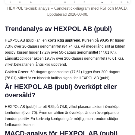
HEXPOL teknisk analys – Candlestick-diagram med RSI och MACD.
Uppdaterad 2026-08-08.
Trendanalys av HEXPOL AB (publ)
HEXPOL AB (publ) är i en
kortsiktig upptrend
. Kursen på 90.95 Kr. ligger
7.3% över 20-dagars genomsnittet (84.74 Kr.). På medellång sikt är bilden
positiv: kursen ligger 17.2% över 50-dagars genomsnittet (77.61 Kr.).
Långsiktigt ligger aktien 19.7% över 200-dagars genomsnittet (76.01 Kr.),
vilket bekräftar en långsiktig upptrend.
Golden Cross:
50-dagars genomsnittet (77.61) ligger över 200-dagars
(76.01), vilket är en klassisk bullish signal för HEXPOL AB (publ).
Är HEXPOL AB (publ) överköpt eller
översåld?
HEXPOL AB (publ) har ett RSI på
74.8
, vilket placerar aktien i överköpt
territorium (över 70). Även om aktien är överköpt, är den övergripande
trenden positiv. En kortvarig korrigering är möjlig, men trenden stödjer
fortfarande kursen.
MACD-analys för HEXPOL AB (publ)