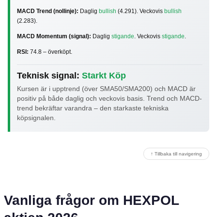
MACD Trend (nollinje):
Daglig
bullish
(4.291). Veckovis
bullish
(2.283).
MACD Momentum (signal):
Daglig
stigande
. Veckovis
stigande
.
RSI:
74.8 – överköpt.
Teknisk signal:
Starkt Köp
Kursen är i upptrend (över SMA50/SMA200) och MACD är
positiv på både daglig och veckovis basis. Trend och MACD-
trend bekräftar varandra – den starkaste tekniska
köpsignalen.
↑ Tillbaka till navigering
Vanliga frågor om HEXPOL