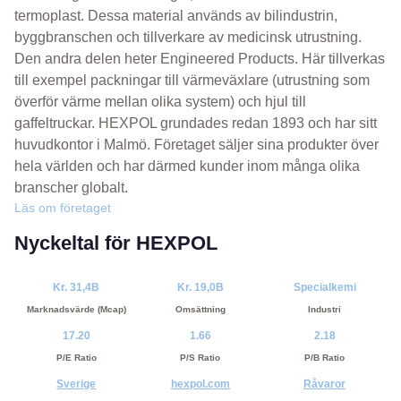
termoplast. Dessa material används av bilindustrin,
byggbranschen och tillverkare av medicinsk utrustning.
Den andra delen heter Engineered Products. Här tillverkas
till exempel packningar till värmeväxlare (utrustning som
överför värme mellan olika system) och hjul till
gaffeltruckar. HEXPOL grundades redan 1893 och har sitt
huvudkontor i Malmö. Företaget säljer sina produkter över
hela världen och har därmed kunder inom många olika
branscher globalt.
Läs om företaget
Nyckeltal för HEXPOL
Kr. 31,4B
Kr. 19,0B
Specialkemi
Marknadsvärde (Mcap)
Omsättning
Industri
17.20
1.66
2.18
P/E Ratio
P/S Ratio
P/B Ratio
Sverige
hexpol.com
Råvaror