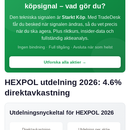
köpsignal – vad gör du?
Den tekniska signalen är
Starkt Köp
. Med TradeDesk
får du besked när signalen ändras, så du vet precis
när du ska agera. Plus riktkurs, insider-data och
fullständig aktieanalys.
Ingen bindning · Full tillgång · Avsluta när som helst
Utforska alla aktier →
HEXPOL utdelning 2026: 4.6%
direktavkastning
Utdelningsnyckeltal för HEXPOL 2026
Direktavkastning
Utdelning per aktie