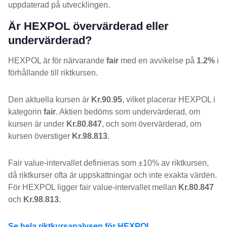
uppdaterad på utvecklingen.
Är HEXPOL övervärderad eller
undervärderad?
HEXPOL är för närvarande
fair
med en avvikelse på
1.2%
i
förhållande till riktkursen.
Den aktuella kursen är
Kr.90.95
, vilket placerar HEXPOL i
kategorin
fair
. Aktien bedöms som undervärderad, om
kursen är under
Kr.80.847
, och som övervärderad, om
kursen överstiger
Kr.98.813
.
Fair value-intervallet definieras som ±10% av riktkursen,
då riktkurser ofta är uppskattningar och inte exakta värden.
För HEXPOL ligger fair value-intervallet mellan
Kr.80.847
och
Kr.98.813
.
Se hela riktkursanalysen för HEXPOL →