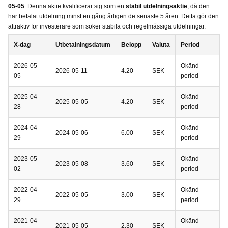
05-05
. Denna aktie kvalificerar sig som en
stabil utdelningsaktie
, då den
har betalat utdelning minst en gång årligen de senaste 5 åren. Detta gör den
attraktiv för investerare som söker stabila och regelmässiga utdelningar.
X-dag
Utbetalningsdatum
Belopp
Valuta
Period
2026-05-
Okänd
2026-05-11
4.20
SEK
05
period
2025-04-
Okänd
2025-05-05
4.20
SEK
28
period
2024-04-
Okänd
2024-05-06
6.00
SEK
29
period
2023-05-
Okänd
2023-05-08
3.60
SEK
02
period
2022-04-
Okänd
2022-05-05
3.00
SEK
29
period
2021-04-
Okänd
2021-05-05
2.30
SEK