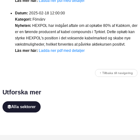
Läs mer här:
Ladda ner pdf med detaljer
Datum:
2025-02-18 12:00:00
Kategori:
Förvärv
Nyheten:
HEXPOL har indgået aftale om at opkøbe 80% af Kabkom, der
er en førende producent af kabel compounds i Tyrkiet. Dette opkøb kan
styrke HEXPOL's position i det voksende kabelmarked og skabe nye
vækstmuligheder, hvilket forventes at påvirke aktiekursen positivt.
Läs mer här:
Ladda ner pdf med detaljer
↑ Tillbaka till navigering
Utforska mer
Alla sektorer