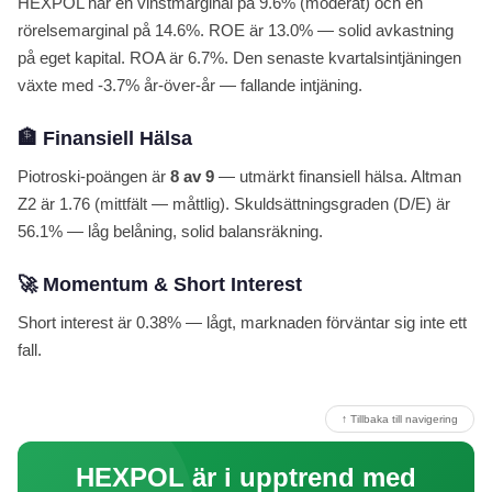
HEXPOL har en vinstmarginal på 9.6% (moderat) och en
rörelsemarginal på 14.6%. ROE är 13.0% — solid avkastning
på eget kapital. ROA är 6.7%. Den senaste kvartalsintjäningen
växte med -3.7% år-över-år — fallande intjäning.
🏦 Finansiell Hälsa
Piotroski-poängen är
8 av 9
— utmärkt finansiell hälsa. Altman
Z2 är 1.76 (mittfält — måttlig). Skuldsättningsgraden (D/E) är
56.1% — låg belåning, solid balansräkning.
🚀 Momentum & Short Interest
Short interest är 0.38% — lågt, marknaden förväntar sig inte ett
fall.
↑ Tillbaka till navigering
HEXPOL är i upptrend med