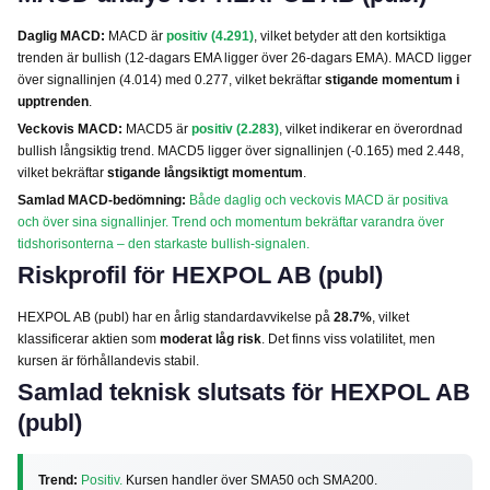
Daglig MACD:
MACD är
positiv (4.291)
, vilket betyder att den kortsiktiga
trenden är bullish (12-dagars EMA ligger över 26-dagars EMA). MACD ligger
över signallinjen (4.014) med 0.277, vilket bekräftar
stigande momentum i
upptrenden
.
Veckovis MACD:
MACD5 är
positiv (2.283)
, vilket indikerar en överordnad
bullish långsiktig trend. MACD5 ligger över signallinjen (-0.165) med 2.448,
vilket bekräftar
stigande långsiktigt momentum
.
Samlad MACD-bedömning:
Både daglig och veckovis MACD är positiva
och över sina signallinjer. Trend och momentum bekräftar varandra över
tidshorisonterna – den starkaste bullish-signalen.
Riskprofil för HEXPOL AB (publ)
HEXPOL AB (publ) har en årlig standardavvikelse på
28.7%
, vilket
klassificerar aktien som
moderat låg risk
. Det finns viss volatilitet, men
kursen är förhållandevis stabil.
Samlad teknisk slutsats för HEXPOL AB
(publ)
Trend:
Positiv.
Kursen handler över SMA50 och SMA200.