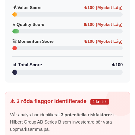
💰 Value Score
4/100 (Mycket Låg)
⭐ Quality Score
6/100 (Mycket Låg)
🚀 Momentum Score
4/100 (Mycket Låg)
📊 Total Score
4/100
⚠️ 3 röda flaggor identifierade
1 kritisk
Vår analys har identifierat
3 potentiella riskfaktorer
i
Hilbert Group AB Series B som investerare bör vara
uppmärksamma på.