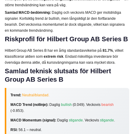
större trendvändning kan vara på väg.
Samlad MACD-bedömning:
Daglig och veckovis MACD ger motstridiga
signaler. Kortsiktig trend är bullish, men långsiktigt är den fortfarande
bearish. Det veckovisa momentumet är dock stigande, vilket kan signalera
en kommande trendvändning.
Riskprofil för Hilbert Group AB Series B
Hilbert Group AB Series B har en årlig standardavvikelse på
81.7%
, vilket
klassificerar aktien som
extrem risk
. Endast riskvilliga investerare bör
överväga denna aktie, då kurssvängningarna kan vara mycket stora.
Samlad teknisk slutsats för Hilbert
Group AB Series B
Trend:
Neutral/blandad.
MACD Trend (nollinje):
Daglig
bullish
(0.049). Veckovis
bearish
(-0.853).
MACD Momentum (signal):
Daglig
stigande
. Veckovis
stigande
.
RSI:
56.1 – neutral.