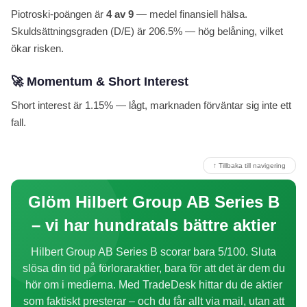
Piotroski-poängen är
4 av 9
— medel finansiell hälsa.
Skuldsättningsgraden (D/E) är 206.5% — hög belåning, vilket
ökar risken.
🚀 Momentum & Short Interest
Short interest är 1.15% — lågt, marknaden förväntar sig inte ett
fall.
↑ Tillbaka till navigering
Glöm Hilbert Group AB Series B
– vi har hundratals bättre aktier
Hilbert Group AB Series B scorar bara 5/100. Sluta
slösa din tid på förloraraktier, bara för att det är dem du
hör om i medierna. Med TradeDesk hittar du de aktier
som faktiskt presterar – och du får allt via mail, utan att