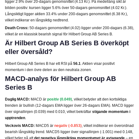
ligger 2.9% över 20-dagars genomsnittet (4.13 Kr.). På medellång sikt är
bilden positiv: kursen ligger 5.6% över 50-dagars genomsnittet (4.02 Kr.).
Långsiktigt ligger aktien 33.4% under 200-dagars genomsnittet (6.38 Kr.),
vilket indikerar en långsiktig nedtrend.
Death Cross:
50-dagars genomsnittet (4.02) ligger under 200-dagars (6.38),
vilket är en klassisk bearish signal för Hilbert Group AB Series B.
Är Hilbert Group AB Series B överköpt
eller översåld?
Hilbert Group AB Series B har ett RSI på
56.1
. Aktien visar positivt
momentum i den övre delen av den neutrala zonen.
MACD-analys för Hilbert Group AB
Series B
Daglig MACD:
MACD är
positiv (0.049)
, vilket betyder att den kortsiktiga
trenden är bullish (12-dagars EMA ligger över 26-dagars EMA). MACD ligger
över signallinjen (0.039) med 0.010, vilket bekräftar
stigande momentum i
upptrenden
.
Veckovis MACD:
MACD5 är
negativ (-0.853)
, vilket indikerar en överordnad
bearish långsiktig trend. MACD5 ligger över signallinjen (-1.001) med 0.148,
vilket tyder på att
det negativa långsiktiga momentumet är avtagande
– en