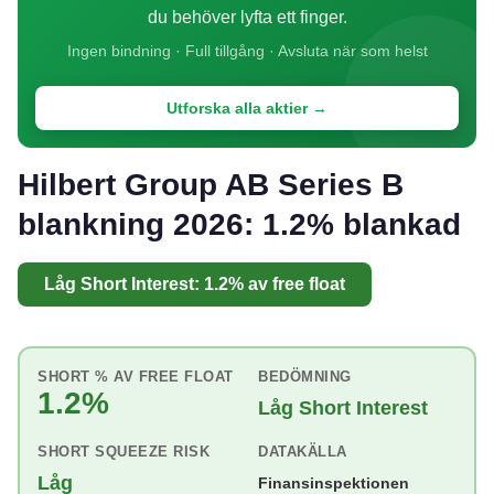
du behöver lyfta ett finger.
Ingen bindning · Full tillgång · Avsluta när som helst
Utforska alla aktier →
Hilbert Group AB Series B
blankning 2026: 1.2% blankad
Låg Short Interest: 1.2% av free float
SHORT % AV FREE FLOAT
BEDÖMNING
1.2%
Låg Short Interest
SHORT SQUEEZE RISK
DATAKÄLLA
Låg
Finansinspektionen