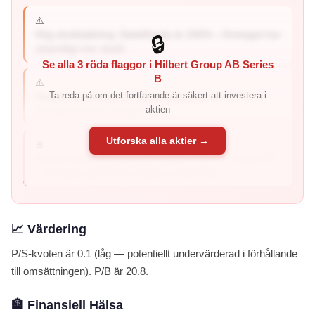
⚠️
Hög skuldsättning: Debt/Equity är 206% – företaget har
🔒
väsentligt mer skuld ...
Se alla 3 röda flaggor i Hilbert Group AB Series
B
⚠️
Ta reda på om det fortfarande är säkert att investera i
Negativ vinstmarginal: Vinstmarginalen är -6.0% –
aktien
företaget förlorar pengar på s...
Utforska alla aktier →
🚨
Negativ avkastning på eget kapital: ROE är -1,643.3%
– företaget genererar negativ avkastning...
📈 Värdering
P/S-kvoten är 0.1 (låg — potentiellt undervärderad i förhållande
till omsättningen). P/B är 20.8.
🏦 Finansiell Hälsa