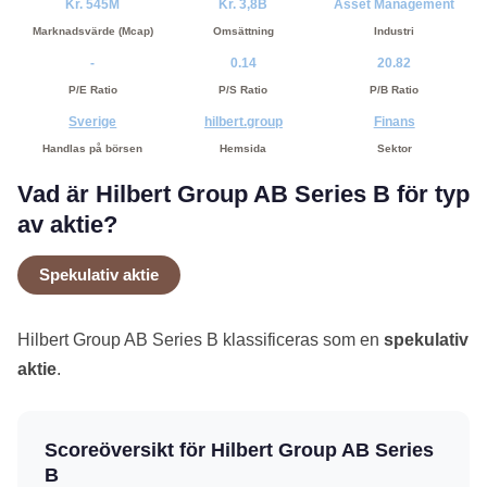
Kr. 545M
Kr. 3,8B
Asset Management
Marknadsvärde (Mcap)
Omsättning
Industri
-
0.14
20.82
P/E Ratio
P/S Ratio
P/B Ratio
Sverige
hilbert.group
Finans
Handlas på börsen
Hemsida
Sektor
Vad är Hilbert Group AB Series B för typ
av aktie?
Spekulativ aktie
Hilbert Group AB Series B klassificeras som en
spekulativ
aktie
.
Scoreöversikt för Hilbert Group AB Series
B