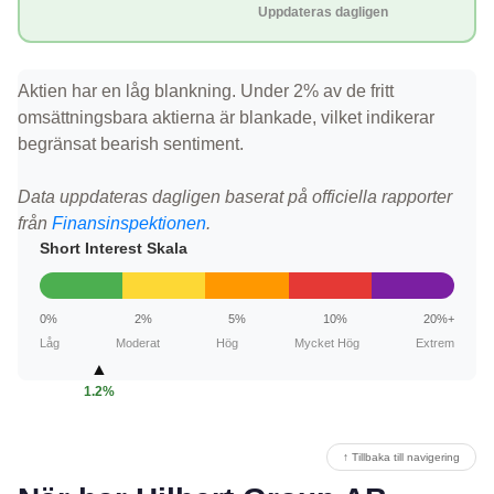
Uppdateras dagligen
Aktien har en låg blankning. Under 2% av de fritt
omsättningsbara aktierna är blankade, vilket indikerar
begränsat bearish sentiment.
Data uppdateras dagligen baserat på officiella rapporter
från
Finansinspektionen
.
Short Interest Skala
0%
2%
5%
10%
20%+
Låg
Moderat
Hög
Mycket Hög
Extrem
▲
1.2%
↑ Tillbaka till navigering