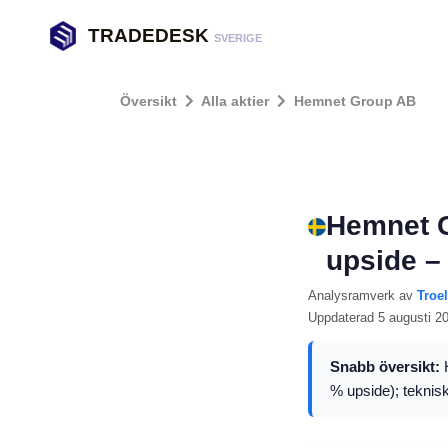
TRADEDESK
SVERIGE
Översikt
Alla aktier
Hemnet Group AB
Hemnet G
upside –
Analysramverk
av
Troe
Uppdaterad
5 augusti 2
Snabb översikt:
H
% upside); teknisk