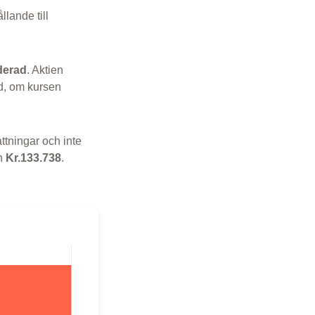
ållande till
derad
. Aktien
d, om kursen
ttningar och inte
h
Kr.133.738
.