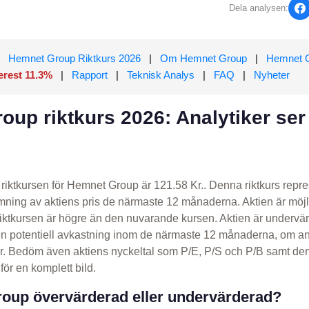
Dela analysen:
Hemnet Group Riktkurs 2026
|
Om Hemnet Group
|
Hemnet G
erest 11.3%
|
Rapport
|
Teknisk Analys
|
FAQ
|
Nyheter
oup riktkurs 2026: Analytiker se
riktkursen för Hemnet Group är 121.58 Kr.. Denna riktkurs repre
mning av aktiens pris de närmaste 12 månaderna. Aktien är möj
riktkursen är högre än den nuvarande kursen. Aktien är underv
 en potentiell avkastning inom de närmaste 12 månaderna, om an
 Bedöm även aktiens nyckeltal som P/E, P/S och P/B samt den
för en komplett bild.
oup övervärderad eller undervärderad?