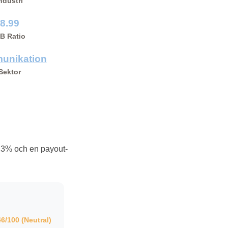
ndustri
8.99
/B Ratio
unikation
Sektor
.3% och en payout-
46/100 (Neutral)