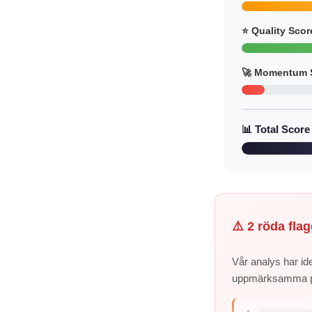
⭐ Quality Scor
🚀 Momentum 
📊 Total Score
⚠️ 2 röda flag
Vår analys har ide
uppmärksamma 