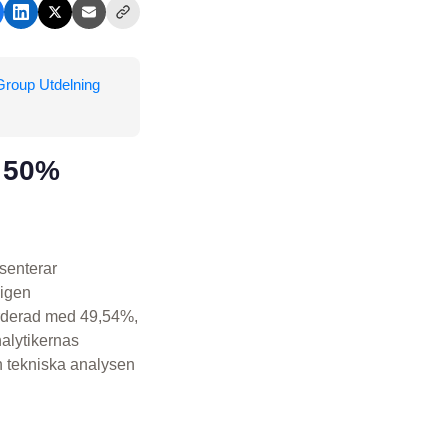
roup Utdelning
r 50%
senterar
ligen
ärderad med 49,54%,
alytikernas
 tekniska analysen