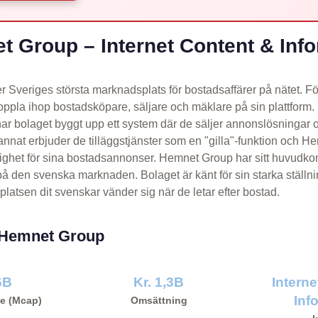
 Group – Internet Content & Info
 Sveriges största marknadsplats för bostadsaffärer på nätet. Fö
oppla ihop bostadsköpare, säljare och mäklare på sin plattfor
r bolaget byggt upp ett system där de säljer annonslösningar och
annat erbjuder de tilläggstjänster som en "gilla"-funktion och
lighet för sina bostadsannonser. Hemnet Group har sitt huvudko
på den svenska marknaden. Bolaget är känt för sin starka ställni
a platsen dit svenskar vänder sig när de letar efter bostad.
r Hemnet Group
6B
Kr. 1,3B
Intern
Inf
e (Mcap)
Omsättning