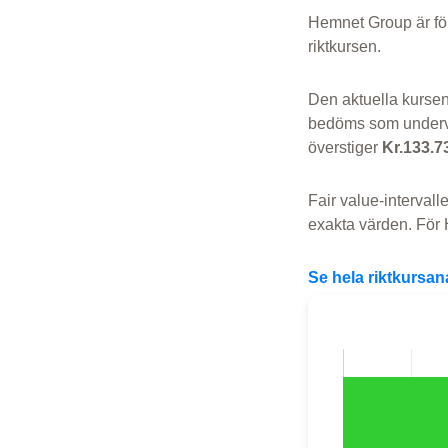
Hemnet Group är fö
riktkursen.
Den aktuella kurse
bedöms som underv
överstiger
Kr.133.7
Fair value-intervall
exakta värden. För 
Se hela riktkursa