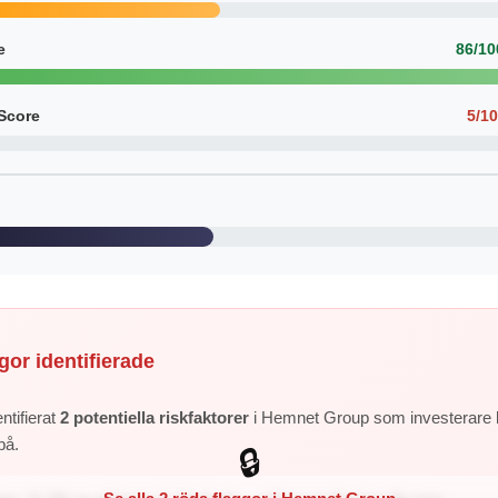
e
86/10
Score
5/1
gor identifierade
ntifierat
2 potentiella riskfaktorer
i Hemnet Group som investerare 
på.
🔒