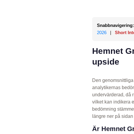
Snabbnavigering:
2026
|
Short Int
Hemnet Gr
upside
Den genomsnittliga 
analytikernas bedö
undervärderad, då 
vilket kan indikera
bedömning stämmer.
längre ner på sidan 
Är Hemnet Gr