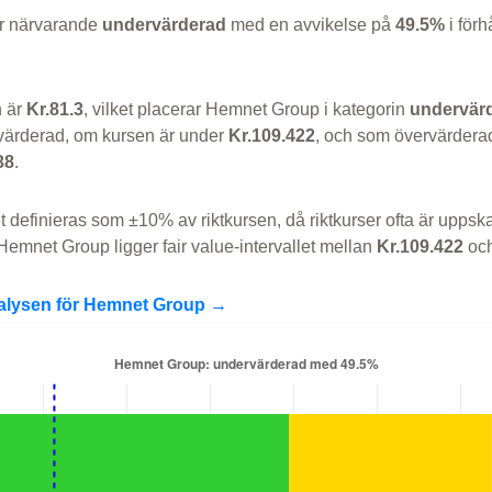
r närvarande
undervärderad
med en avvikelse på
49.5%
i förh
n är
Kr.81.3
, vilket placerar Hemnet Group i kategorin
undervär
ärderad, om kursen är under
Kr.109.422
, och som övervärdera
38
.
et definieras som ±10% av riktkursen, då riktkurser ofta är uppska
Hemnet Group ligger fair value-intervallet mellan
Kr.109.422
oc
nalysen för Hemnet Group →