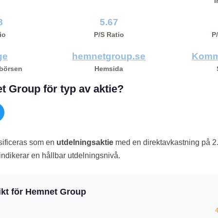
I
8
5.67
io
P/S Ratio
P
ge
hemnetgroup.se
Komm
 börsen
Hemsida
 Group för typ av aktie?
ificeras som en
utdelningsaktie
med en direktavkastning på 2
 indikerar en hållbar utdelningsnivå.
ikt för Hemnet Group