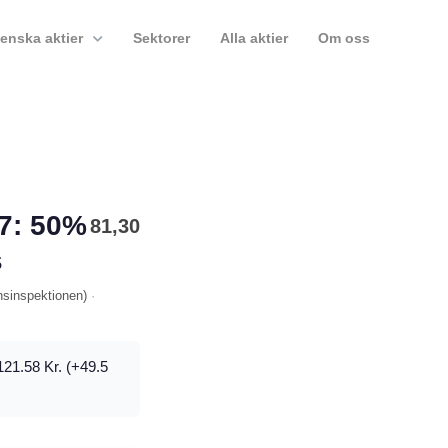
enska aktier
Sektorer
Alla aktier
Om oss
7: 50%
81,30
s
nsinspektionen
)
·
121.58 Kr. (+49.5