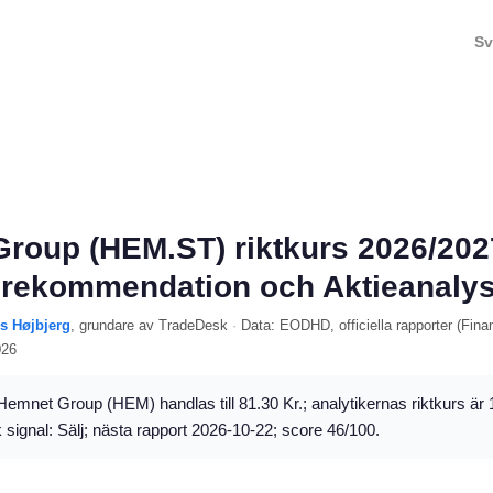
Sv
roup (HEM.ST) riktkurs 2026/202
 rekommendation och Aktieanaly
ls Højbjerg
, grundare av TradeDesk
·
Data:
EODHD
, officiella rapporter (
Fina
026
emnet Group (HEM) handlas till 81.30 Kr.; analytikernas riktkurs är 
 signal: Sälj; nästa rapport 2026-10-22; score 46/100.