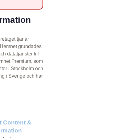
rmation
retaget tjänar
m. Hemnet grundades
 datatjänster till
 Hemnet Premium, som
ntor i Stockholm och
ng i Sverige och har
et Content &
ormation