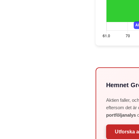
Hemnet Gro
Aktien faller, o
eftersom det är 
portföljanalys
o
Utforska a