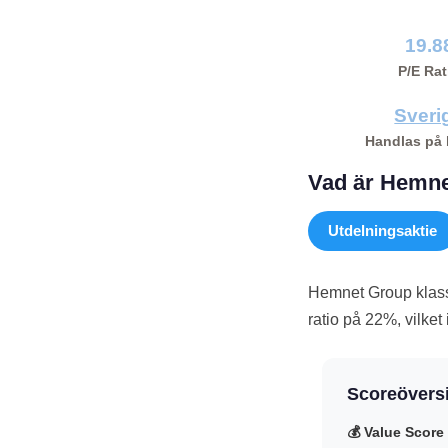
19.8
P/E Rat
Sveri
Handlas på
Vad är Hemnet
Utdelningsaktie
Hemnet Group klass
ratio på 22%, vilket
Scoreövers
💰 Value Score