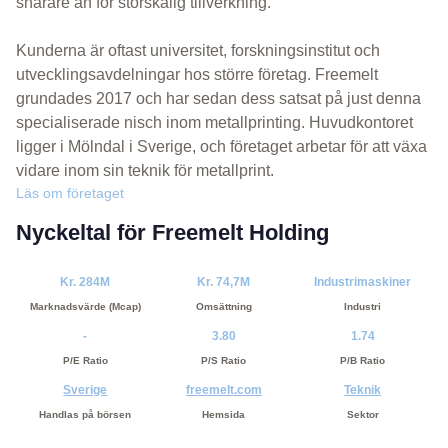
snarare än för storskalig tillverkning.
Kunderna är oftast universitet, forskningsinstitut och
utvecklingsavdelningar hos större företag. Freemelt
grundades 2017 och har sedan dess satsat på just denna
specialiserade nisch inom metallprinting. Huvudkontoret
ligger i Mölndal i Sverige, och företaget arbetar för att växa
vidare inom sin teknik för metallprint.
Läs om företaget
Nyckeltal för Freemelt Holding
Kr. 284M
Kr. 74,7M
Industrimaskiner
Marknadsvärde (Mcap)
Omsättning
Industri
-
3.80
1.74
P/E Ratio
P/S Ratio
P/B Ratio
Sverige
freemelt.com
Teknik
Handlas på börsen
Hemsida
Sektor