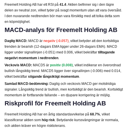
Freemelt Holding AB har ett RSI på
41.4
. Aktien befinner sig i den lägre
delen av neutral zon, vilket tyder på svagt momentum utan att vara översåld.
I den nuvarande nedtrenden bör man vara försiktig med att tolka detta som
en köpmöjlighet.
MACD-analys för Freemelt Holding AB
Daglig MACD:
MACD är
negativ (-0.057)
, vilket betyder att den kortsiktiga
trenden är bearish (12-dagars EMA ligger under 26-dagars EMA). MACD
ligger under signallinjen (-0.051) med 0.006, vilket bekräftar
tilltagande
negativt momentum i nedtrenden
.
Veckovis MACD:
MACD5 är
positiv (0.008)
, vilket indikerar en överordnad
bullish långsiktig trend. MACD5 ligger över signallinjen (-0.006) med 0.014,
vilket bekräftar
stigande långsiktigt momentum
.
Samlad MACD-bedömning:
Daglig och veckovis MACD ger motstridiga
signaler. Långsiktig trend är bullish, men kortsiktigt är den bearish. Kortsiktigt
momentum är fortfarande fallande – en djupare korrigering är möjlig.
Riskprofil för Freemelt Holding AB
Freemelt Holding AB har en årlig standardavvikelse på
68.7%
, vilket
klassificerar aktien som
hög risk
. Betydande kurssvängningar är normala,
och aktien kräver en högre risktolerans.