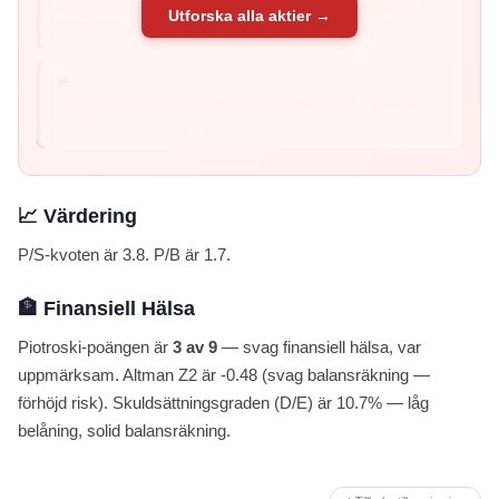
Negativ vinstmarginal: Vinstmarginalen är -125.4% –
Utforska alla aktier →
företaget förlorar pengar på...
🚨
Negativ avkastning på eget kapital: ROE är -44.7% –
företaget genererar negativ avkastning ti...
📈 Värdering
P/S-kvoten är 3.8. P/B är 1.7.
🏦 Finansiell Hälsa
Piotroski-poängen är
3 av 9
— svag finansiell hälsa, var
uppmärksam. Altman Z2 är -0.48 (svag balansräkning —
förhöjd risk). Skuldsättningsgraden (D/E) är 10.7% — låg
belåning, solid balansräkning.