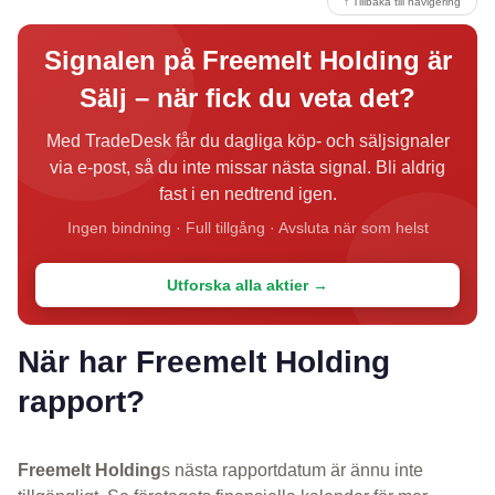
↑ Tillbaka till navigering
Signalen på Freemelt Holding är
Sälj – när fick du veta det?
Med TradeDesk får du dagliga köp- och säljsignaler
via e-post, så du inte missar nästa signal. Bli aldrig
fast i en nedtrend igen.
Ingen bindning · Full tillgång · Avsluta när som helst
Utforska alla aktier →
När har Freemelt Holding
rapport?
Freemelt Holding
s nästa rapportdatum är ännu inte