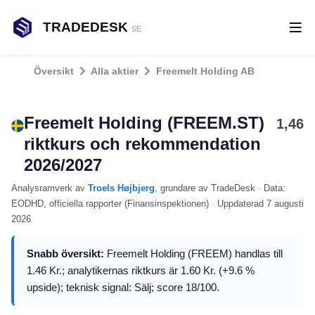
TRADEDESK
SE
Översikt
Alla aktier
Freemelt Holding AB
Freemelt Holding (FREEM.ST)
1,46
riktkurs och rekommendation
2026/2027
Analysramverk
av
Troels Højbjerg
, grundare av TradeDesk
·
Data:
EODHD
, officiella rapporter (
Finansinspektionen
)
·
Uppdaterad
7 augusti
2026
Snabb översikt:
Freemelt Holding (FREEM) handlas till
1.46 Kr.; analytikernas riktkurs är 1.60 Kr. (+9.6 %
upside); teknisk signal: Sälj; score 18/100.