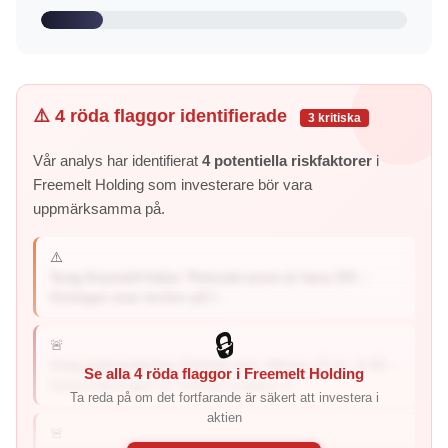
⚠️ 4 röda flaggor identifierade
3 kritiska
Vår analys har identifierat
4 potentiella riskfaktorer
i
Freemelt Holding som investerare bör vara
uppmärksamma på.
⚠️
Svag finansiell hälsa: Piotroski-score är bara 3/9 –
företaget visar tecken på f...
🔒
🚨
Svag balansräkning (förhöjd risk): Altman Z2 är -0.48 –
Se alla 4 röda flaggor i Freemelt Holding
balansräkningen är mätbart svagare ä...
Ta reda på om det fortfarande är säkert att investera i
aktien
🚨