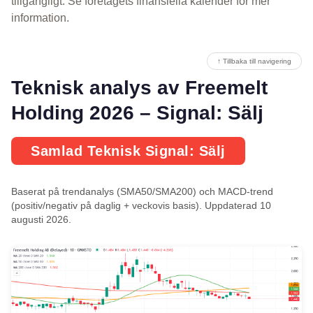
tillgängligt. Se företagets finansiella kalender för mer
information.
↑ Tillbaka till navigering
Teknisk analys av Freemelt
Holding 2026 – Signal: Sälj
Samlad Teknisk Signal: Sälj
Baserat på trendanalys (SMA50/SMA200) och MACD-trend
(positiv/negativ på daglig + veckovis basis). Uppdaterad 10
augusti 2026.