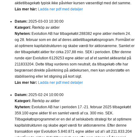
aktietilbagekøb typisk ikke påvirker kursen væsentligt med det samme.
Läs mer här:
Ladda ner pdf med detaljer
Datum:
2025-03-03 10:30:00
Kategori:
Återköp av aktier
Nyheten:
Evolution AB har tilbagekøbt 288382 egne aktier mellem 24.
og 28. februar som en del af deres aktietilbagekøbsprogram. Formålet er
at optimere kapitalstrukturen og skabe værdi for aktionærerne. Samlet er
der tilbagekøbt aktier for cirka 237,88 mio. SEK i perioden. Efter denne
runde ejer Evolution 6129253 egne aktier ud af et samlet aktieantal på
211833204. Dette tiltag vurderes som neutralt, da tilbagekøb ofte har
begrænset direkte påvirkning på aktiekursen, men kan understøtte en
stabilisering eller let stigning på kort sigt.
Läs mer här:
Ladda ner pdf med detaljer
Datum:
2025-02-24 10:00:00
Kategori:
Återköp av aktier
Nyheten:
Evolution AB har i perioden 17.-21. februar 2025 tilbagekøbt
359.100 egne aktier til en samlet værdi af ca. 300 mio. SEK.
Tilbagekøbsprogrammet er en del af selskabets strategi for at optimere
kapitalstrukturen og skabe øget værdi for aktionærerne. Efter denne
transaktion ejer Evolution 5.840.871 egne aktier ud af i alt 211.833.204