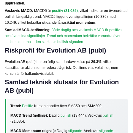
upptrenden
.
Veckovis MACD:
MACD5 är
positiv (21.085)
, vilket indikerar en överordnad
bullish långsiktig trend. MACD5 ligger över signallinjen (10.836) med
10.249, vilket bekräftar
stigande långsiktigt momentum
.
Samlad MACD-bedömning:
Både daglig och veckovis MACD är positiva
och över sina signallinjer. Trend och momentum bekräftar varandra över
tidshorisonterna – den starkaste bullish-signalen.
Riskprofil för Evolution AB (publ)
Evolution AB (publ) har en årlig standardavvikelse på
29.3%
, vilket
klassificerar aktien som
moderat låg risk
. Det finns viss volatilitet, men
kursen är förhållandevis stabil.
Samlad teknisk slutsats för Evolution
AB (publ)
Trend:
Positiv.
Kursen handler över SMA50 och SMA200.
MACD Trend (nollinje):
Daglig
bullish
(13.444). Veckovis
bullish
(21.085).
MACD Momentum (signal):
Daglig
stigande
. Veckovis
stigande
.