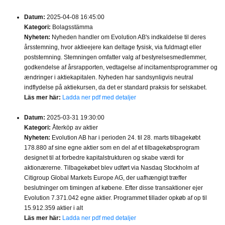
Datum:
2025-04-08 16:45:00
Kategori:
Bolagsstämma
Nyheten:
Nyheden handler om Evolution AB's indkaldelse til deres
årsstemning, hvor aktieejere kan deltage fysisk, via fuldmagt eller
poststemning. Stemningen omfatter valg af bestyrelsesmedlemmer,
godkendelse af årsrapporten, vedtagelse af incitamentsprogrammer og
ændringer i aktiekapitalen. Nyheden har sandsynligvis neutral
indflydelse på aktiekursen, da det er standard praksis for selskabet.
Läs mer här:
Ladda ner pdf med detaljer
Datum:
2025-03-31 19:30:00
Kategori:
Återköp av aktier
Nyheten:
Evolution AB har i perioden 24. til 28. marts tilbagekøbt
178.880 af sine egne aktier som en del af et tilbagekøbsprogram
designet til at forbedre kapitalstrukturen og skabe værdi for
aktionærerne. Tilbagekøbet blev udført via Nasdaq Stockholm af
Citigroup Global Markets Europe AG, der uafhængigt træffer
beslutninger om timingen af købene. Efter disse transaktioner ejer
Evolution 7.371.042 egne aktier. Programmet tillader opkøb af op til
15.912.359 aktier i alt
Läs mer här:
Ladda ner pdf med detaljer