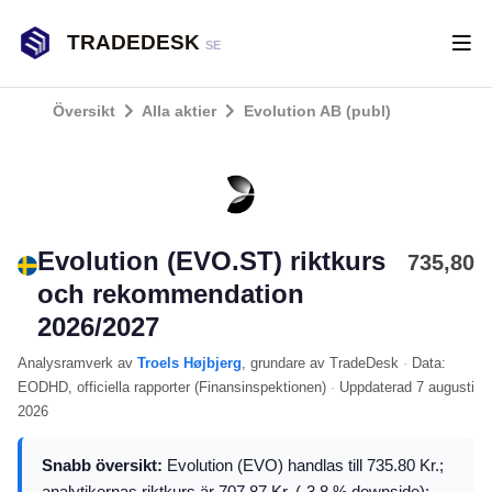
TRADEDESK
SE
Översikt
Alla aktier
Evolution AB (publ)
Evolution (EVO.ST) riktkurs
735,80
och rekommendation
2026/2027
Analysramverk
av
Troels Højbjerg
, grundare av TradeDesk
·
Data:
EODHD
, officiella rapporter (
Finansinspektionen
)
·
Uppdaterad
7 augusti
2026
Snabb översikt:
Evolution (EVO) handlas till 735.80 Kr.;
analytikernas riktkurs är 707.87 Kr. (-3.8 % downside);