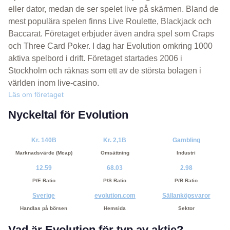
eller dator, medan de ser spelet live på skärmen. Bland de
mest populära spelen finns Live Roulette, Blackjack och
Baccarat. Företaget erbjuder även andra spel som Craps
och Three Card Poker. I dag har Evolution omkring 1000
aktiva spelbord i drift. Företaget startades 2006 i
Stockholm och räknas som ett av de största bolagen i
världen inom live-casino.
Läs om företaget
Nyckeltal för Evolution
Kr. 140B
Kr. 2,1B
Gambling
Marknadsvärde (Mcap)
Omsättning
Industri
12.59
68.03
2.98
P/E Ratio
P/S Ratio
P/B Ratio
Sverige
evolution.com
Sällanköpsvaror
Handlas på börsen
Hemsida
Sektor
Vad är Evolution för typ av aktie?