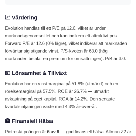
📈 Värdering
Evolution handlas till ett P/E på 12.6, vilket är under
marknadsgenomsnittet och kan indikera ett attraktivt pris.
Forward P/E är 12.6 (0% lägre), vilket indikerar att marknaden
förväntar sig stigande vinst. P/S-kvoten är 68.0 (hög —
marknaden betalar en premium för omsättningen). P/B är 3.0.
💵 Lönsamhet & Tillväxt
Evolution har en vinstmarginal på 51.8% (utmärkt) och en
rörelsemarginal på 57.5%. ROE är 26.7% — utmärkt
avkastning på eget kapital. ROA är 14.2%. Den senaste
kvartalsintjäningen växte med 4.3% år-över-år.
🏦 Finansiell Hälsa
Piotroski-poängen är
6 av 9
— god finansiell hälsa. Altman Z2 är