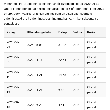
Vi har registrerat utdelningsbetalningar för
Evolution
sedan
2020-06-18
.
Under denna period har aktien betalat utdelning
5
gånger, senast den
2024-
04-29
. Dock kvalificerar aktien sig inte som en stabil eller sporadisk
utdelningsaktie, då utdelningsbetalningarna har varit inkonsekventa de
senaste åren.
X-dag
Utbetalningsdatum
Belopp
Valuta
Period
2024-04-
Okänd
2024-05-08
31.02
SEK
29
period
2023-04-
Okänd
2023-04-17
22.54
SEK
05
period
2022-04-
Okänd
2022-04-21
14.58
SEK
11
period
2021-04-
Okänd
2021-04-27
6.88
SEK
19
period
2020-06-
Okänd
2020-06-29
4.41
SEK
18
period