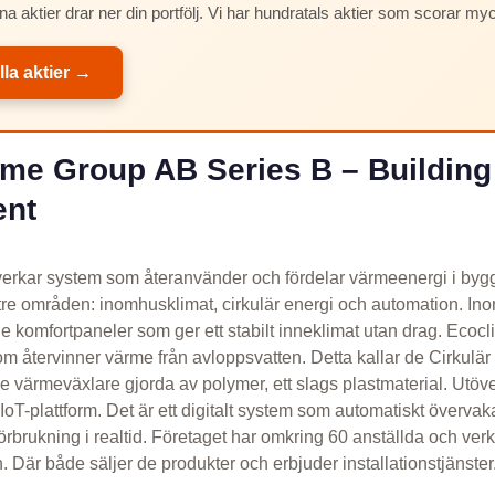
na aktier drar ner din portfölj. Vi har hundratals aktier som scorar my
lla aktier →
me Group AB Series B – Building
ent
verkar system som återanvänder och fördelar värmeenergi i byg
tre områden: inomhusklimat, cirkulär energi och automation. I
de komfortpaneler som ger ett stabilt inneklimat utan drag. Ecoc
om återvinner värme från avloppsvatten. Detta kallar de Cirkulär
värmeväxlare gjorda av polymer, ett slags plastmaterial. Utöve
oT-plattform. Det är ett digitalt system som automatiskt övervak
rbrukning i realtid. Företaget har omkring 60 anställda och ver
Där både säljer de produkter och erbjuder installationstjänster