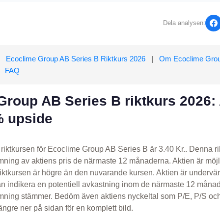
Dela analysen:
Ecoclime Group AB Series B Riktkurs 2026
|
Om Ecoclime Grou
|
FAQ
roup AB Series B riktkurs 2026: 
% upside
riktkursen för Ecoclime Group AB Series B är 3.40 Kr.. Denna ri
mning av aktiens pris de närmaste 12 månaderna. Aktien är möj
riktkursen är högre än den nuvarande kursen. Aktien är underv
an indikera en potentiell avkastning inom de närmaste 12 måna
mning stämmer. Bedöm även aktiens nyckeltal som P/E, P/S oc
ngre ner på sidan för en komplett bild.