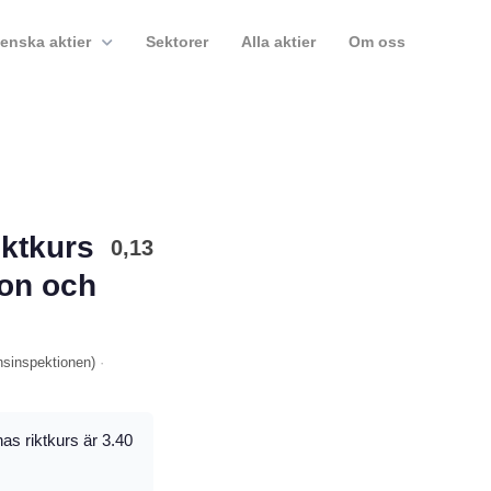
enska aktier
Sektorer
Alla aktier
Om oss
iktkurs
0,13
on och
nsinspektionen
)
·
as riktkurs är 3.40