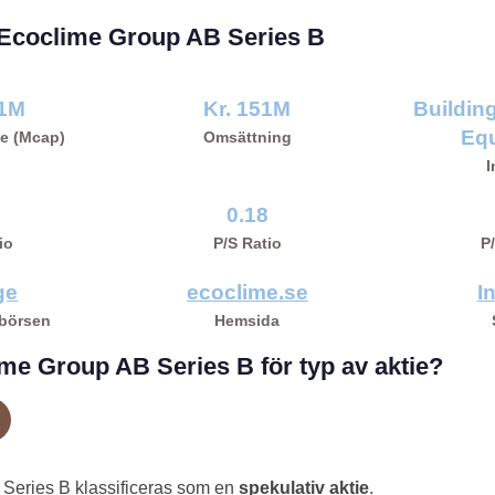
r Ecoclime Group AB Series B
,1M
Kr. 151M
Buildin
Eq
e (Mcap)
Omsättning
I
0.18
io
P/S Ratio
P
ge
ecoclime.se
I
 börsen
Hemsida
me Group AB Series B för typ av aktie?
Series B klassificeras som en
spekulativ aktie
.