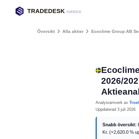
TRADEDESK
SVERIGE
Översikt
Alla aktier
Ecoclime Group AB Se
Ecoclime
2026/202
Aktieana
Analysramverk
av
Troe
Uppdaterad
3 juli 2026
Snabb översikt:
E
Kr. (+2,620.0 % up