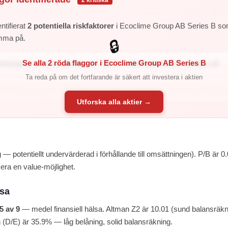
2 kritiska
ntifierat
2 potentiella riskfaktorer
i Ecoclime Group AB Series B som
mma på.
🔒
Se alla 2 röda flaggor i Ecoclime Group AB Series B
stmarginal: Vinstmarginalen är -30.7% – företaget förlorar pengar på ...
Ta reda på om det fortfarande är säkert att investera i aktien
astning på eget kapital: ROE är -46.6% – företaget genererar negativ av
Utforska alla aktier →
 — potentiellt undervärderad i förhållande till omsättningen). P/B är 0.
kera en value-möjlighet.
lsa
5 av 9
— medel finansiell hälsa. Altman Z2 är 10.01 (sund balansräkn
(D/E) är 35.9% — låg belåning, solid balansräkning.