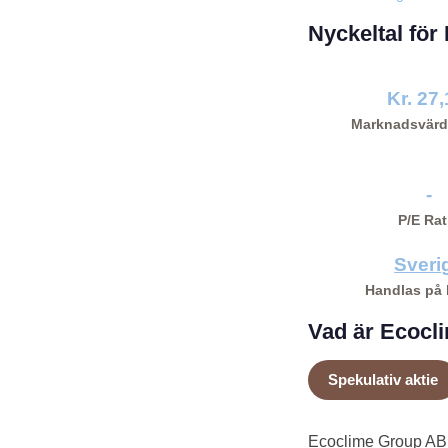
Nyckeltal fö
Kr. 27
Marknadsvärd
-
P/E Rat
Sveri
Handlas på
Vad är Ecocli
Spekulativ aktie
Ecoclime Group AB 