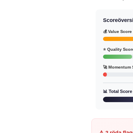
Scoreöversi
💰 Value Score
⭐ Quality Scor
🚀 Momentum 
📊 Total Score
⚠️ 2 röda fla