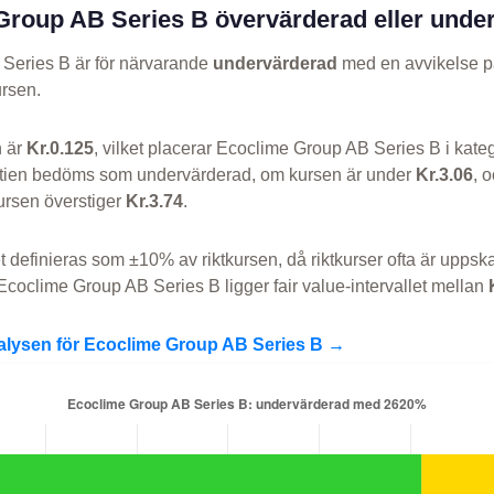
Group AB Series B övervärderad eller unde
Series B är för närvarande
undervärderad
med en avvikelse 
ursen.
n är
Kr.0.125
, vilket placerar Ecoclime Group AB Series B i kate
ktien bedöms som undervärderad, om kursen är under
Kr.3.06
, 
ursen överstiger
Kr.3.74
.
et definieras som ±10% av riktkursen, då riktkurser ofta är uppska
Ecoclime Group AB Series B ligger fair value-intervallet mellan
nalysen för Ecoclime Group AB Series B →