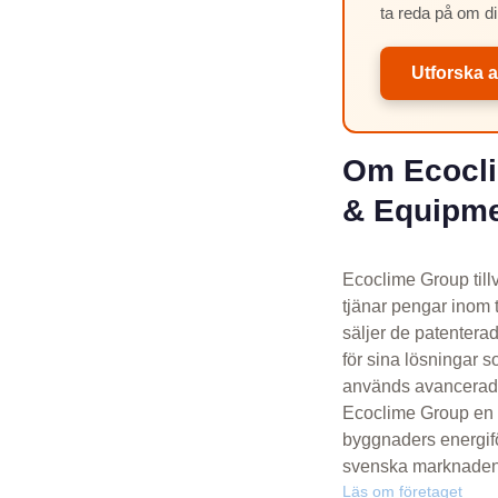
ta reda på om di
Utforska a
Om Ecocli
& Equipm
Ecoclime Group till
tjänar pengar inom 
säljer de patentera
för sina lösningar s
används avancerade 
Ecoclime Group en I
byggnaders energifö
svenska marknaden. 
Läs om företaget