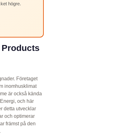
cket högre.
 Products
gnader. Företaget
nom inomhusklimat
lime är också kända
 Energi, och här
r detta utvecklar
ar och optimerar
kar främst på den
.