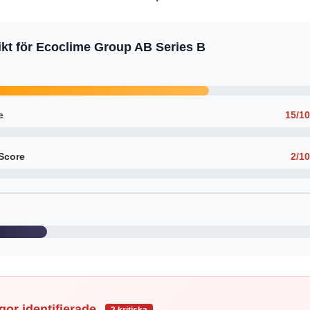
kt för Ecoclime Group AB Series B
e
15/1
Score
2/1
ggor identifierade