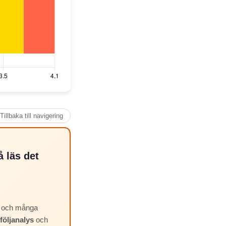
Tillbaka till navigering
 läs det
d, och många
tföljanalys
och