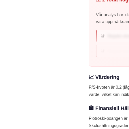
Vår analys har ide
vara uppmärksa
🚨
Negativ vin
🚨
Negativ avk
📈 Värdering
P/S-kvoten är 0.2 (låg
värde, vilket kan indi
🏦 Finansiell Hä
Piotroski-poängen är
Skuldsättningsgraden 