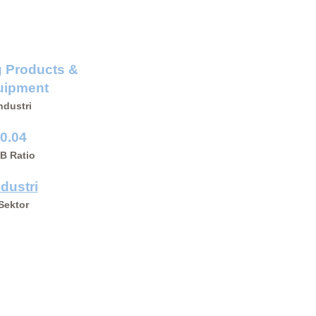
g Products &
uipment
ndustri
0.04
/B Ratio
ndustri
Sektor