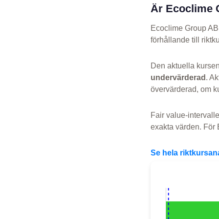
Är Ecoclime 
Ecoclime Group AB 
förhållande till riktk
Den aktuella kurse
undervärderad
. A
övervärderad, om k
Fair value-intervall
exakta värden. För 
Se hela riktkursa