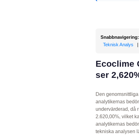
Snabbnavigering:
Teknisk Analys
Ecoclime G
ser 2,620
Den genomsnittliga 
analytikernas bedö
undervärderad, då 
2.620,00%, vilket k
analytikernas bedö
tekniska analysen lä