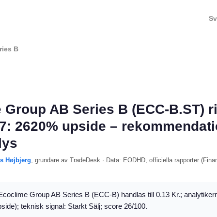
Sv
ries B
 Group AB Series B (ECC-B.ST) r
7: 2620% upside – rekommendati
lys
ls Højbjerg
, grundare av TradeDesk
·
Data:
EODHD
, officiella rapporter (
Fina
coclime Group AB Series B (ECC-B) handlas till 0.13 Kr.; analytikern
side); teknisk signal: Starkt Sälj; score 26/100.