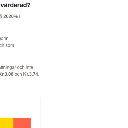
rvärderad?
på
2620%
i
gorin
och som
ttningar och inte
Kr.3.06
och
Kr.3.74
.