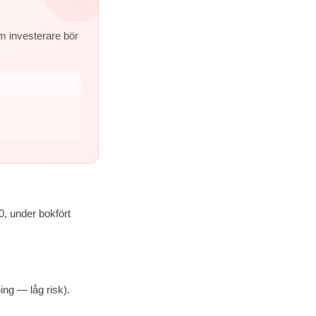
 investerare bör
kastning ti...
0, under bokfört
ing — låg risk).