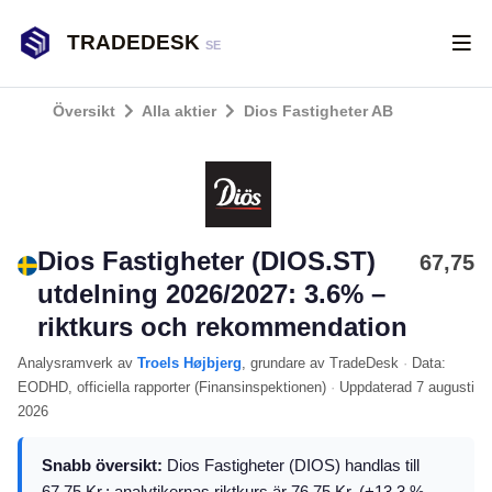
TRADEDESK
SE
Översikt
Alla aktier
Dios Fastigheter AB
Dios Fastigheter (DIOS.ST)
67,75
utdelning 2026/2027: 3.6% –
riktkurs och rekommendation
Analysramverk
av
Troels Højbjerg
, grundare av TradeDesk
·
Data:
EODHD
, officiella rapporter (
Finansinspektionen
)
·
Uppdaterad
7 augusti
2026
Snabb översikt:
Dios Fastigheter (DIOS) handlas till
67.75 Kr.; analytikernas riktkurs är 76.75 Kr. (+13.3 %