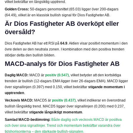
vilket bekräftar en långsiktig upptrend.
Golden Cross:
50-dagars genomsnittet (65.03) ligger över 200-dagars
(64.49), vilket är en klassisk bullish signal för Dios Fastigheter AB.
Är Dios Fastigheter AB överköpt eller
översåld?
Dios Fastigheter AB har ett RSI på
64.9
. Aktien visar positivt momentum i den
övre delen av den neutrala zonen. I kombination med den positiva trenden
stödjer detta den bullish bilden.
MACD-analys för Dios Fastigheter AB
Daglig MACD:
MACD är
positiv (0.547)
, vilket betyder att den kortsiktiga
trenden är bullish (12-dagars EMA ligger över 26-dagars EMA). MACD ligger
över signallinjen (0.397) med 0.150, vilket bekräftar
stigande momentum i
upptrenden
.
Veckovis MACD:
MACD5 är
positiv (0.437)
, vilket indikerar en överordnad
bullish långsiktig trend. MACD5 ligger över signallinjen (0.200) med 0.237,
vilket bekräftar
stigande långsiktigt momentum
.
Samlad MACD-bedömning:
Både daglig och veckovis MACD är positiva
och över sina signallinjer. Trend och momentum bekräftar varandra över
tidshorisonterna – den starkaste bullish-signalen.