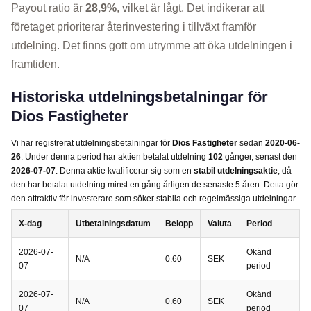
Payout ratio är
28,9%
, vilket är lågt. Det indikerar att
företaget prioriterar återinvestering i tillväxt framför
utdelning. Det finns gott om utrymme att öka utdelningen i
framtiden.
Historiska utdelningsbetalningar för
Dios Fastigheter
Vi har registrerat utdelningsbetalningar för
Dios Fastigheter
sedan
2020-06-
26
. Under denna period har aktien betalat utdelning
102
gånger, senast den
2026-07-07
. Denna aktie kvalificerar sig som en
stabil utdelningsaktie
, då
den har betalat utdelning minst en gång årligen de senaste 5 åren. Detta gör
den attraktiv för investerare som söker stabila och regelmässiga utdelningar.
X-dag
Utbetalningsdatum
Belopp
Valuta
Period
2026-07-
Okänd
N/A
0.60
SEK
07
period
2026-07-
Okänd
N/A
0.60
SEK
07
period