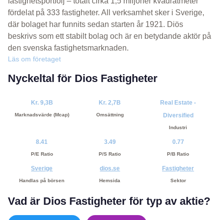
fastighetsportfölj – totalt cirka 1,5 miljoner kvadratmeter
fördelat på 333 fastigheter. All verksamhet sker i Sverige,
där bolaget har funnits sedan starten år 1921. Diös
beskrivs som ett stabilt bolag och är en betydande aktör på
den svenska fastighetsmarknaden.
Läs om företaget
Nyckeltal för Dios Fastigheter
Kr. 9,3B
Kr. 2,7B
Real Estate -
Marknadsvärde (Mcap)
Omsättning
Diversified
Industri
8.41
3.49
0.77
P/E Ratio
P/S Ratio
P/B Ratio
Sverige
dios.se
Fastigheter
Handlas på börsen
Hemsida
Sektor
Vad är Dios Fastigheter för typ av aktie?