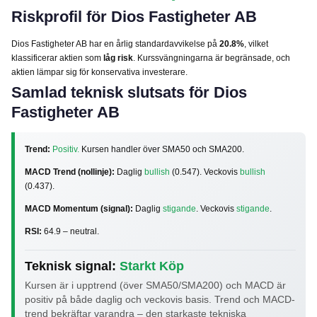
Riskprofil för Dios Fastigheter AB
Dios Fastigheter AB har en årlig standardavvikelse på
20.8%
, vilket
klassificerar aktien som
låg risk
. Kurssvängningarna är begränsade, och
aktien lämpar sig för konservativa investerare.
Samlad teknisk slutsats för Dios
Fastigheter AB
Trend:
Positiv.
Kursen handler över SMA50 och SMA200.
MACD Trend (nollinje):
Daglig
bullish
(0.547). Veckovis
bullish
(0.437).
MACD Momentum (signal):
Daglig
stigande
. Veckovis
stigande
.
RSI:
64.9 – neutral.
Teknisk signal:
Starkt Köp
Kursen är i upptrend (över SMA50/SMA200) och MACD är
positiv på både daglig och veckovis basis. Trend och MACD-
trend bekräftar varandra – den starkaste tekniska