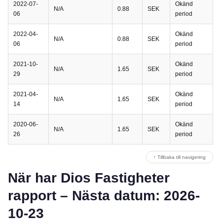
2022-07-
Okänd
N/A
0.88
SEK
06
period
2022-04-
Okänd
N/A
0.88
SEK
06
period
2021-10-
Okänd
N/A
1.65
SEK
29
period
2021-04-
Okänd
N/A
1.65
SEK
14
period
2020-06-
Okänd
N/A
1.65
SEK
26
period
↑ Tillbaka till navigering
När har Dios Fastigheter
rapport – Nästa datum: 2026-
10-23