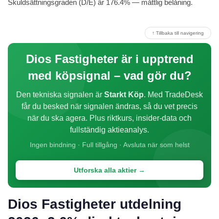
Skuldsättningsgraden (D/E) är 176.4% — måttlig belåning.
↑ Tillbaka till navigering
Dios Fastigheter är i upptrend
med köpsignal – vad gör du?
Den tekniska signalen är
Starkt Köp
. Med TradeDesk
får du besked när signalen ändras, så du vet precis
när du ska agera. Plus riktkurs, insider-data och
fullständig aktieanalys.
Ingen bindning · Full tillgång · Avsluta när som helst
Utforska alla aktier →
Dios Fastigheter utdelning