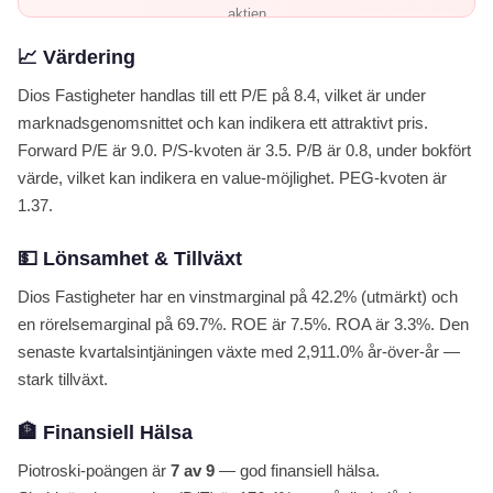
aktien
📈 Värdering
Utforska alla aktier →
Dios Fastigheter handlas till ett P/E på 8.4, vilket är under
marknadsgenomsnittet och kan indikera ett attraktivt pris.
Forward P/E är 9.0. P/S-kvoten är 3.5. P/B är 0.8, under bokfört
värde, vilket kan indikera en value-möjlighet. PEG-kvoten är
1.37.
💵 Lönsamhet & Tillväxt
Dios Fastigheter har en vinstmarginal på 42.2% (utmärkt) och
en rörelsemarginal på 69.7%. ROE är 7.5%. ROA är 3.3%. Den
senaste kvartalsintjäningen växte med 2,911.0% år-över-år —
stark tillväxt.
🏦 Finansiell Hälsa
Piotroski-poängen är
7 av 9
— god finansiell hälsa.