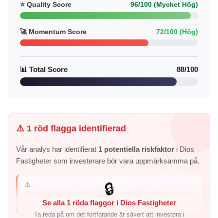
⭐ Quality Score
96/100 (Mycket Hög)
🚀 Momentum Score
72/100 (Hög)
📊 Total Score
88/100
⚠️ 1 röd flagga identifierad
Vår analys har identifierat
1 potentiella riskfaktor
i Dios
Fastigheter som investerare bör vara uppmärksamma på.
⚠️
🔒
Hög skuldsättning: Debt/Equity är 176% – företaget har
Se alla 1 röda flaggor i Dios Fastigheter
väsentligt mer skuld ...
Ta reda på om det fortfarande är säkert att investera i