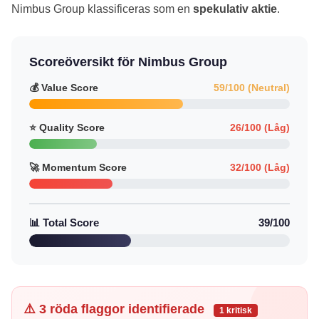
Nimbus Group klassificeras som en
spekulativ aktie
.
Scoreöversikt för Nimbus Group
💰 Value Score
59/100 (Neutral)
⭐ Quality Score
26/100 (Låg)
🚀 Momentum Score
32/100 (Låg)
📊 Total Score
39/100
⚠️ 3 röda flaggor identifierade
1 kritisk