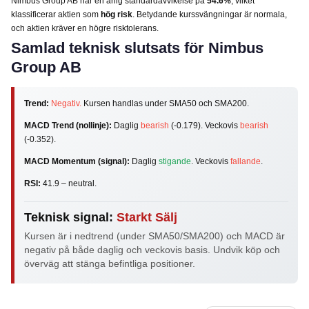
Nimbus Group AB har en årlig standardavvikelse på
54.6%
, vilket
klassificerar aktien som
hög risk
. Betydande kurssvängningar är normala,
och aktien kräver en högre risktolerans.
Samlad teknisk slutsats för Nimbus
Group AB
Trend:
Negativ.
Kursen handlas under SMA50 och SMA200.
MACD Trend (nollinje):
Daglig
bearish
(-0.179). Veckovis
bearish
(-0.352).
MACD Momentum (signal):
Daglig
stigande
. Veckovis
fallande
.
RSI:
41.9 – neutral.
Teknisk signal:
Starkt Sälj
Kursen är i nedtrend (under SMA50/SMA200) och MACD är
negativ på både daglig och veckovis basis. Undvik köp och
överväg att stänga befintliga positioner.