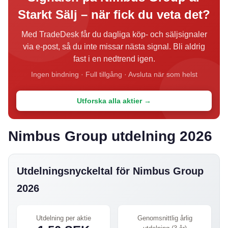
Starkt Sälj – när fick du veta det?
Med TradeDesk får du dagliga köp- och säljsignaler
via e-post, så du inte missar nästa signal. Bli aldrig
fast i en nedtrend igen.
Ingen bindning · Full tillgång · Avsluta när som helst
Utforska alla aktier →
Nimbus Group utdelning 2026
Utdelningsnyckeltal för Nimbus Group
2026
Utdelning per aktie
Genomsnittlig årlig