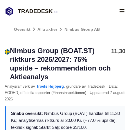
TRADEDESK
SE
Översikt
Alla aktier
Nimbus Group AB
Nimbus Group (BOAT.ST)
11,30
riktkurs 2026/2027: 75%
upside – rekommendation och
Aktieanalys
Analysramverk
av
Troels Højbjerg
, grundare av TradeDesk
·
Data:
EODHD
, officiella rapporter (
Finansinspektionen
)
·
Uppdaterad
7 augusti
2026
Snabb översikt:
Nimbus Group (BOAT) handlas till 11.30
Kr.; analytikernas riktkurs är 20.00 Kr. (+77.0 % upside);
teknisk signal: Starkt Sälj; score 39/100.