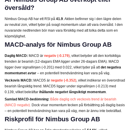
översåld?
Nimbus Group AB har ett RSI på
41.9
. Aktien befinner sig i den lägre delen
av neutral zon, vilket tyder på svagt momentum utan att vara översåld. I den
nuvarande nedtrenden bör man vara försiktig med att tolka detta som en
köpmöjlighet.
MACD-analys för Nimbus Group AB
Daglig MACD:
MACD är
negativ (-0.179)
, vilket betyder att den kortsiktiga
trenden är bearish (12-dagars EMA ligger under 26-dagars EMA). MACD
ligger över signallinjen (-0.201) med 0.022, vilket tyder på att
det negativa
momentumet avtar
– en potentiell trendvändning kan vara på väg.
Veckovis MACD:
MACD5 är
negativ (-0.352)
, vilket indikerar en överordnad
bearish långsiktig trend. MACD5 ligger under signallinjen (-0.213) med
0.139, vilket bekräftar
ihållande negativt långsiktigt momentum
.
Samlad MACD-bedömning:
Både daglig och veckovis trend är bearish
(MACD negativ).
Dock visar momentum tecken på förbättring på daglig basis
– en potentiell trendvändning kan vara på väg, men är ännu inte bekräftad.
Riskprofil för Nimbus Group AB