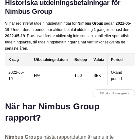
Historiska utdelningsbetalningar för
Nimbus Group
Vi har registrerat utdelningsbetalningar för
Nimbus Group
sedan
2022-05-
19
. Under denna period har aktien betalat utdelning
1
gånger, senast den
2022-05-19
. Dock kvalificerar aktien sig inte som en stabil eller sporadisk
utdelningsaktie, då utdelningsbetalningarna har varit inkonsekventa de
senaste åren.
X-dag
Utbetalningsdatum
Belopp
Valuta
Period
2022-05-
Okänd
N/A
1.50
SEK
19
period
↑ Tillbaka till navigering
När har Nimbus Group
rapport?
Nimbus Group
s nästa rapportdatum är ännu inte