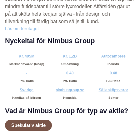
mindre fritidsbåtar till större lyxmodeller. Affärsidén går ut
på att sköta hela kedjan själva - från design och
tillverkning till färdig båt som säljs till kund.
Läs om företaget
Nyckeltal för Nimbus Group
Kr. 495M
Kr. 1,2B
Autocampere
Marknadsvärde (Mcap)
Omsättning
Industri
-
0.40
0.48
P/E Ratio
P/S Ratio
P/B Ratio
Sverige
nimbusgroup.se
Sällanköpsvaror
Handlas på börsen
Hemsida
Sektor
Vad är Nimbus Group för typ av aktie?
Spekulativ aktie