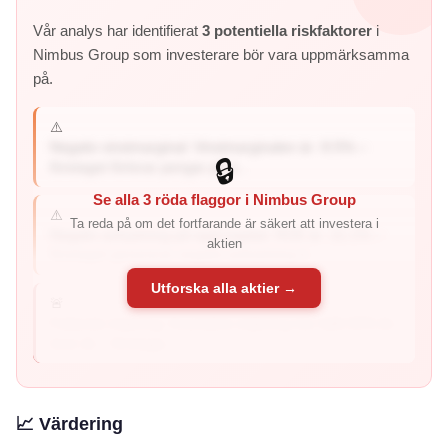
Vår analys har identifierat
3 potentiella riskfaktorer
i
Nimbus Group som investerare bör vara uppmärksamma
på.
⚠️
Negativ vinstmarginal: Vinstmarginalen är -9.5% –
🔒
företaget förlorar pengar på s...
Se alla 3 röda flaggor i Nimbus Group
⚠️
Ta reda på om det fortfarande är säkert att investera i
Negativ avkastning på eget kapital: ROE är -11.1% –
aktien
företaget genererar negativ avkastning ti...
Utforska alla aktier →
🚨
Fallande intjäning: Kvartalets intjäning har fallit 50% år-
över-år – företage...
📈 Värdering