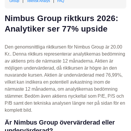
Group
|
Teknisk Analys
|
FAQ
Nimbus Group riktkurs 2026:
Analytiker ser 77% upside
Den genomsnittliga riktkursen för Nimbus Group är 20.00
Kr.. Denna riktkurs representerar analytikernas bedömning
av aktiens pris de närmaste 12 månaderna. Aktien är
möjligen undervärderad, då riktkursen är högre än den
nuvarande kursen. Aktien är undervärderad med 76,99%,
vilket kan indikera en potentiell avkastning inom de
närmaste 12 månaderna, om analytikernas bedömning
stämmer. Bedöm även aktiens nyckeltal som P/E, P/S och
P/B samt den tekniska analysen längre ner på sidan för en
komplett bild.
Är Nimbus Group övervärderad eller
undervärderad?