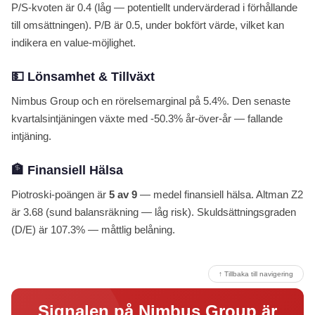
P/S-kvoten är 0.4 (låg — potentiellt undervärderad i förhållande
till omsättningen). P/B är 0.5, under bokfört värde, vilket kan
indikera en value-möjlighet.
💵 Lönsamhet & Tillväxt
Nimbus Group och en rörelsemarginal på 5.4%. Den senaste
kvartalsintjäningen växte med -50.3% år-över-år — fallande
intjäning.
🏦 Finansiell Hälsa
Piotroski-poängen är
5 av 9
— medel finansiell hälsa. Altman Z2
är 3.68 (sund balansräkning — låg risk). Skuldsättningsgraden
(D/E) är 107.3% — måttlig belåning.
↑ Tillbaka till navigering
Signalen på Nimbus Group är