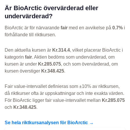
Är BioArctic övervärderad eller
undervärderad?
BioArctic är för närvarande
fair
med en avvikelse på
0.7%
i
förhållande till riktkursen.
Den aktuella kursen är
Kr.314.4
, vilket placerar BioArctic i
kategorin
fair
. Aktien bedöms som undervärderad, om
kursen är under
Kr.285.075
, och som övervärderad, om
kursen överstiger
Kr.348.425
.
Fair value-intervallet definieras som ±10% av riktkursen,
då riktkurser ofta är uppskattningar och inte exakta värden.
För BioArctic ligger fair value-intervallet mellan
Kr.285.075
och
Kr.348.425
.
Se hela riktkursanalysen för BioArctic →