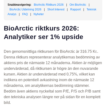
Snabbnavigering:
BioArctic Riktkurs 2026
|
Om BioArctic
|
BioArctic Utdelning 2026
|
Short Interest
|
Rapport
|
Teknisk
Analys
|
FAQ
|
Nyheter
BioArctic riktkurs 2026:
Analytiker ser 1% upside
Den genomsnittliga riktkursen för BioArctic är 316.75 Kr..
Denna riktkurs representerar analytikernas bedömning av
aktiens pris de närmaste 12 månaderna. Aktien är möjligen
undervärderad, då riktkursen är högre än den nuvarande
kursen. Aktien är undervärderad med 0,75%, vilket kan
indikera en potentiell avkastning inom de närmaste 12
månaderna, om analytikernas bedömning stämmer.
Bedöm även aktiens nyckeltal som P/E, P/S och P/B samt
den tekniska analysen längre ner på sidan för en komplett
bild.