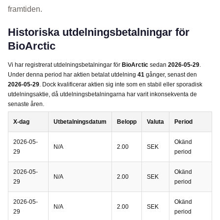
framtiden.
Historiska utdelningsbetalningar för
BioArctic
Vi har registrerat utdelningsbetalningar för
BioArctic
sedan
2026-05-29
.
Under denna period har aktien betalat utdelning
41
gånger, senast den
2026-05-29
. Dock kvalificerar aktien sig inte som en stabil eller sporadisk
utdelningsaktie, då utdelningsbetalningarna har varit inkonsekventa de
senaste åren.
X-dag
Utbetalningsdatum
Belopp
Valuta
Period
2026-05-
Okänd
N/A
2.00
SEK
29
period
2026-05-
Okänd
N/A
2.00
SEK
29
period
2026-05-
Okänd
N/A
2.00
SEK
29
period