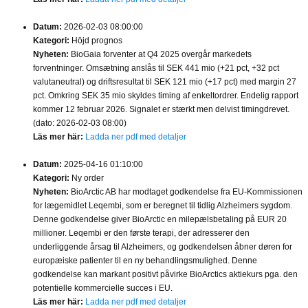
Datum:
2026-02-03 08:00:00
Kategori:
Höjd prognos
Nyheten:
BioGaia forventer at Q4 2025 overgår markedets
forventninger. Omsætning anslås til SEK 441 mio (+21 pct, +32 pct
valutaneutral) og driftsresultat til SEK 121 mio (+17 pct) med margin 27
pct. Omkring SEK 35 mio skyldes timing af enkeltordrer. Endelig rapport
kommer 12 februar 2026. Signalet er stærkt men delvist timingdrevet.
(dato: 2026-02-03 08:00)
Läs mer här:
Ladda ner pdf med detaljer
Datum:
2025-04-16 01:10:00
Kategori:
Ny order
Nyheten:
BioArctic AB har modtaget godkendelse fra EU-Kommissionen
for lægemidlet Leqembi, som er beregnet til tidlig Alzheimers sygdom.
Denne godkendelse giver BioArctic en milepælsbetaling på EUR 20
millioner. Leqembi er den første terapi, der adresserer den
underliggende årsag til Alzheimers, og godkendelsen åbner døren for
europæiske patienter til en ny behandlingsmulighed. Denne
godkendelse kan markant positivt påvirke BioArctics aktiekurs pga. den
potentielle kommercielle succes i EU.
Läs mer här:
Ladda ner pdf med detaljer