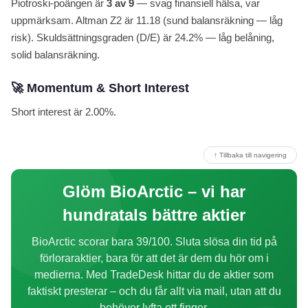
Piotroski-poängen är
3 av 9
— svag finansiell hälsa, var
uppmärksam. Altman Z2 är 11.18 (sund balansräkning — låg
risk). Skuldsättningsgraden (D/E) är 24.2% — låg belåning,
solid balansräkning.
🚀 Momentum & Short Interest
Short interest är 2.00%.
↑ Tillbaka till navigering
Glöm BioArctic – vi har
hundratals bättre aktier
BioArctic scorar bara 39/100. Sluta slösa din tid på
förloraraktier, bara för att det är dem du hör om i
medierna. Med TradeDesk hittar du de aktier som
faktiskt presterar – och du får allt via mail, utan att du
behöver lyfta ett finger.