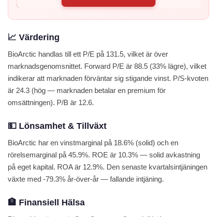
📈 Värdering
BioArctic handlas till ett P/E på 131.5, vilket är över
marknadsgenomsnittet. Forward P/E är 88.5 (33% lägre), vilket
indikerar att marknaden förväntar sig stigande vinst. P/S-kvoten
är 24.3 (hög — marknaden betalar en premium för
omsättningen). P/B är 12.6.
💵 Lönsamhet & Tillväxt
BioArctic har en vinstmarginal på 18.6% (solid) och en
rörelsemarginal på 45.9%. ROE är 10.3% — solid avkastning
på eget kapital. ROA är 12.9%. Den senaste kvartalsintjäningen
växte med -79.3% år-över-år — fallande intjäning.
🏦 Finansiell Hälsa