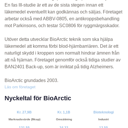
En fas III-studie är ett av de sista stegen innan ett
läkemedel eventuellt kan godkännas och säljas. Företaget
arbetar också med ABBV-0805, en antikroppsbehandling
mot Parkinsons, och testar SC0806 för ryggmärgsskador.
Utöver detta utvecklar BioArctic teknik som ska hjälpa
läkemedel att komma förbi blod-hjärnbarriären. Det är ett
naturligt skydd i kroppen som normalt hindrar ämnen från
att nå hjärnan. Företaget genomför också tidiga studier av
BAN2401 Back-up, som är inriktat på tidig Alzheimers.
BioArctic grundades 2003.
Läs om företaget
Nyckeltal för BioArctic
Kr. 27,9B
Kr. 1,1B
Bioteknologi
Marknadsvärde (Mcap)
Omsättning
Industri
131.55
24.32
12.55