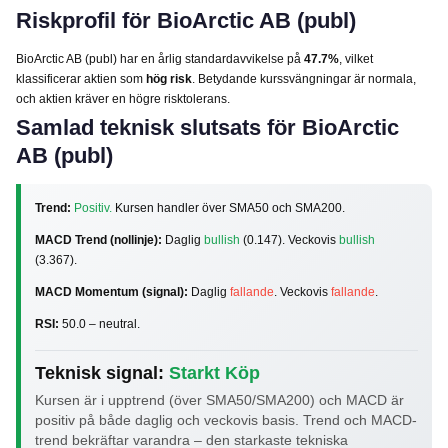
Riskprofil för BioArctic AB (publ)
BioArctic AB (publ) har en årlig standardavvikelse på
47.7%
, vilket
klassificerar aktien som
hög risk
. Betydande kurssvängningar är normala,
och aktien kräver en högre risktolerans.
Samlad teknisk slutsats för BioArctic
AB (publ)
Trend:
Positiv.
Kursen handler över SMA50 och SMA200.
MACD Trend (nollinje):
Daglig
bullish
(0.147). Veckovis
bullish
(3.367).
MACD Momentum (signal):
Daglig
fallande
. Veckovis
fallande
.
RSI:
50.0 – neutral.
Teknisk signal:
Starkt Köp
Kursen är i upptrend (över SMA50/SMA200) och MACD är
positiv på både daglig och veckovis basis. Trend och MACD-
trend bekräftar varandra – den starkaste tekniska