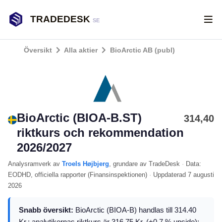
TRADEDESK
SE
Översikt
Alla aktier
BioArctic AB (publ)
BioArctic (BIOA-B.ST)
314,40
riktkurs och rekommendation
2026/2027
Analysramverk
av
Troels Højbjerg
, grundare av TradeDesk
·
Data:
EODHD
, officiella rapporter (
Finansinspektionen
)
·
Uppdaterad
7 augusti
2026
Snabb översikt:
BioArctic (BIOA-B) handlas till 314.40
Kr.; analytikernas riktkurs är 316.75 Kr. (+0.7 % upside);