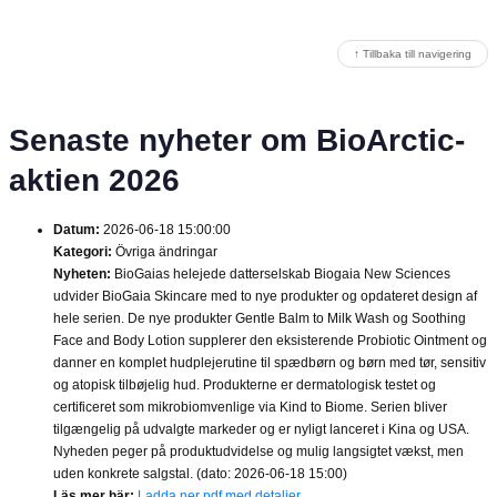
↑ Tillbaka till navigering
Senaste nyheter om BioArctic-
aktien 2026
Datum:
2026-06-18 15:00:00
Kategori:
Övriga ändringar
Nyheten:
BioGaias helejede datterselskab Biogaia New Sciences
udvider BioGaia Skincare med to nye produkter og opdateret design af
hele serien. De nye produkter Gentle Balm to Milk Wash og Soothing
Face and Body Lotion supplerer den eksisterende Probiotic Ointment og
danner en komplet hudplejerutine til spædbørn og børn med tør, sensitiv
og atopisk tilbøjelig hud. Produkterne er dermatologisk testet og
certificeret som mikrobiomvenlige via Kind to Biome. Serien bliver
tilgængelig på udvalgte markeder og er nyligt lanceret i Kina og USA.
Nyheden peger på produktudvidelse og mulig langsigtet vækst, men
uden konkrete salgstal. (dato: 2026-06-18 15:00)
Läs mer här:
Ladda ner pdf med detaljer