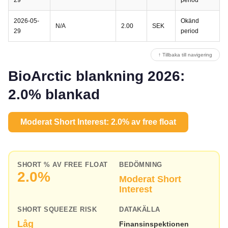
2026-05-
Okänd
N/A
2.00
SEK
29
period
↑ Tillbaka till navigering
BioArctic blankning 2026:
2.0% blankad
Moderat Short Interest: 2.0% av free float
SHORT % AV FREE FLOAT
BEDÖMNING
2.0%
Moderat Short
Interest
SHORT SQUEEZE RISK
DATAKÄLLA
Låg
Finansinspektionen