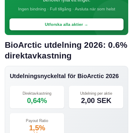
Ingen bindning · Full tillgång · Avsluta när som helst
Utforska alla aktier →
BioArctic utdelning 2026: 0.6%
direktavkastning
Utdelningsnyckeltal för BioArctic 2026
Direktavkastning
Utdelning per aktie
0,64%
2,00 SEK
Payout Ratio
1,5%