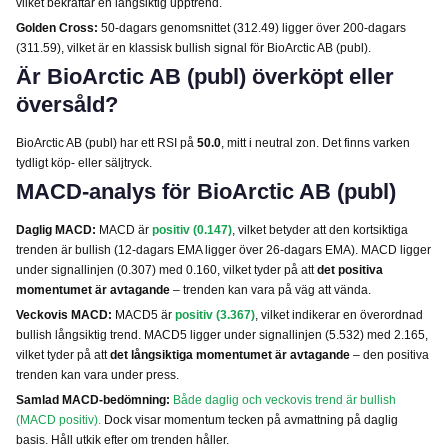
vilket bekräftar en långsiktig upptrend.
Golden Cross:
50-dagars genomsnittet (312.49) ligger över 200-dagars
(311.59), vilket är en klassisk bullish signal för BioArctic AB (publ).
Är BioArctic AB (publ) överköpt eller
översåld?
BioArctic AB (publ) har ett RSI på
50.0
, mitt i neutral zon. Det finns varken
tydligt köp- eller säljtryck.
MACD-analys för BioArctic AB (publ)
Daglig MACD:
MACD är
positiv (0.147)
, vilket betyder att den kortsiktiga
trenden är bullish (12-dagars EMA ligger över 26-dagars EMA). MACD ligger
under signallinjen (0.307) med 0.160, vilket tyder på att
det positiva
momentumet är avtagande
– trenden kan vara på väg att vända.
Veckovis MACD:
MACD5 är
positiv (3.367)
, vilket indikerar en överordnad
bullish långsiktig trend. MACD5 ligger under signallinjen (5.532) med 2.165,
vilket tyder på att
det långsiktiga momentumet är avtagande
– den positiva
trenden kan vara under press.
Samlad MACD-bedömning:
Både daglig och veckovis trend är bullish
(MACD positiv).
Dock visar momentum tecken på avmattning på daglig
basis. Håll utkik efter om trenden håller.