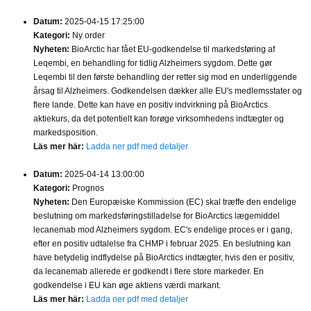
Datum:
2025-04-15 17:25:00
Kategori:
Ny order
Nyheten:
BioArctic har fået EU-godkendelse til markedsføring af
Leqembi, en behandling for tidlig Alzheimers sygdom. Dette gør
Leqembi til den første behandling der retter sig mod en underliggende
årsag til Alzheimers. Godkendelsen dækker alle EU's medlemsstater og
flere lande. Dette kan have en positiv indvirkning på BioArctics
aktiekurs, da det potentielt kan forøge virksomhedens indtægter og
markedsposition.
Läs mer här:
Ladda ner pdf med detaljer
Datum:
2025-04-14 13:00:00
Kategori:
Prognos
Nyheten:
Den Europæiske Kommission (EC) skal træffe den endelige
beslutning om markedsføringstilladelse for BioArctics lægemiddel
lecanemab mod Alzheimers sygdom. EC's endelige proces er i gang,
efter en positiv udtalelse fra CHMP i februar 2025. En beslutning kan
have betydelig indflydelse på BioArctics indtægter, hvis den er positiv,
da lecanemab allerede er godkendt i flere store markeder. En
godkendelse i EU kan øge aktiens værdi markant.
Läs mer här:
Ladda ner pdf med detaljer