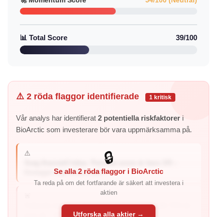
🚀 Momentum Score
54/100 (Neutral)
📊 Total Score
39/100
⚠️ 2 röda flaggor identifierade
1 kritisk
Vår analys har identifierat
2 potentiella riskfaktorer
i
BioArctic som investerare bör vara uppmärksamma på.
⚠️
🔒
Svag finansiell hälsa: Piotroski-score är bara 3/9 –
Se alla 2 röda flaggor i BioArctic
företaget visar tecken på f...
Ta reda på om det fortfarande är säkert att investera i
aktien
🚨
Fallande intjäning: Kvartalets intjäning har fallit 79% år-
Utforska alla aktier →
över-år – företage...