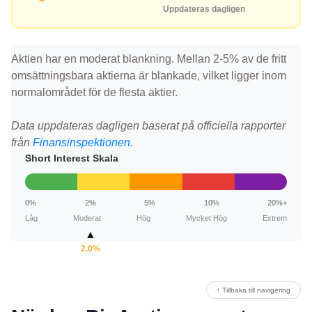
Uppdateras dagligen
Aktien har en moderat blankning. Mellan 2-5% av de fritt
omsättningsbara aktierna är blankade, vilket ligger inom
normalområdet för de flesta aktier.
Data uppdateras dagligen baserat på officiella rapporter
från
Finansinspektionen
.
Short Interest Skala
0%
2%
5%
10%
20%+
Låg
Moderat
Hög
Mycket Hög
Extrem
▲
2.0%
↑ Tillbaka till navigering