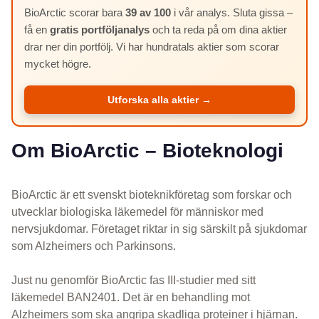
BioArctic scorar bara
39 av 100
i vår analys. Sluta gissa –
få en
gratis portföljanalys
och ta reda på om dina aktier
drar ner din portfölj. Vi har hundratals aktier som scorar
mycket högre.
Utforska alla aktier →
Om BioArctic – Bioteknologi
BioArctic är ett svenskt bioteknikföretag som forskar och
utvecklar biologiska läkemedel för människor med
nervsjukdomar. Företaget riktar in sig särskilt på sjukdomar
som Alzheimers och Parkinsons.
Just nu genomför BioArctic fas III-studier med sitt
läkemedel BAN2401. Det är en behandling mot
Alzheimers som ska angripa skadliga proteiner i hjärnan.