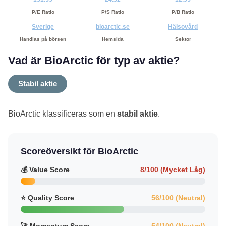
P/E Ratio
P/S Ratio
P/B Ratio
Sverige
bioarctic.se
Hälsovård
Handlas på börsen
Hemsida
Sektor
Vad är BioArctic för typ av aktie?
Stabil aktie
BioArctic klassificeras som en
stabil aktie
.
Scoreöversikt för BioArctic
💰 Value Score
8/100 (Mycket Låg)
⭐ Quality Score
56/100 (Neutral)