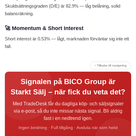
Skuldsättningsgraden (D/E) är 82.9% — låg belåning, solid
balansräkning.
🚀 Momentum & Short Interest
Short interest är 0.53% — lågt, marknaden förväntar sig inte ett
fall.
↑ Tillbaka till navigering
Signalen på BICO Group är
Starkt Sälj – när fick du veta det?
Med TradeDesk får du dagliga köp- och säljsignaler
via e-post, så du inte missar nästa signal. Bli aldrig
fast i en nedtrend igen.
Ingen bindning · Full tillgång · Avsluta när som helst