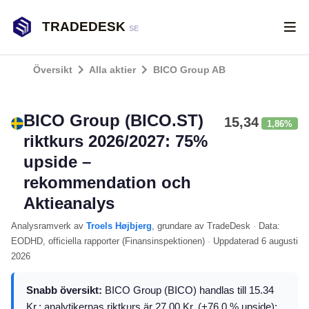
TRADEDESK
SE
Översikt
Alla aktier
BICO Group AB
BICO Group (BICO.ST)
15,34
1,86%
riktkurs 2026/2027: 75%
upside –
rekommendation och
Aktieanalys
Analysramverk
av
Troels Højbjerg
, grundare av TradeDesk
·
Data:
EODHD
, officiella rapporter (
Finansinspektionen
)
·
Uppdaterad
6 augusti
2026
Snabb översikt:
BICO Group (BICO) handlas till 15.34
Kr.; analytikernas riktkurs är 27.00 Kr. (+76.0 % upside);