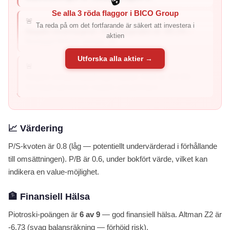
Se alla 3 röda flaggor i BICO Group
🚨
Ta reda på om det fortfarande är säkert att investera i
Negativ vinstmarginal: Vinstmarginalen är -66.1% –
aktien
företaget förlorar pengar på ...
Utforska alla aktier →
🚨
Negativ avkastning på eget kapital: ROE är -69.3% –
företaget genererar negativ avkastning ti...
📈 Värdering
P/S-kvoten är 0.8 (låg — potentiellt undervärderad i förhållande
till omsättningen). P/B är 0.6, under bokfört värde, vilket kan
indikera en value-möjlighet.
🏦 Finansiell Hälsa
Piotroski-poängen är
6 av 9
— god finansiell hälsa. Altman Z2 är
-6.73 (svag balansräkning — förhöjd risk).