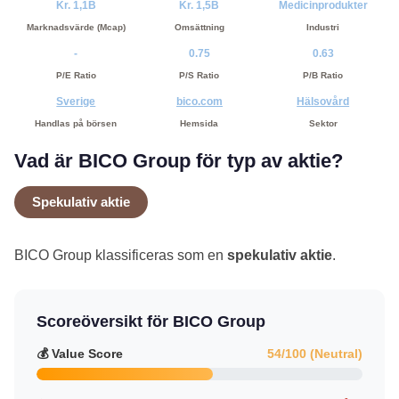
Kr. 1,1B
Kr. 1,5B
Medicinprodukter
Marknadsvärde (Mcap)
Omsättning
Industri
-
0.75
0.63
P/E Ratio
P/S Ratio
P/B Ratio
Sverige
bico.com
Hälsovård
Handlas på börsen
Hemsida
Sektor
Vad är BICO Group för typ av aktie?
Spekulativ aktie
BICO Group klassificeras som en
spekulativ aktie
.
Scoreöversikt för BICO Group
💰 Value Score
54/100 (Neutral)