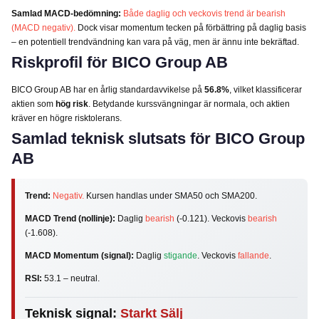
Samlad MACD-bedömning:
Både daglig och veckovis trend är bearish
(MACD negativ).
Dock visar momentum tecken på förbättring på daglig basis
– en potentiell trendvändning kan vara på väg, men är ännu inte bekräftad.
Riskprofil för BICO Group AB
BICO Group AB har en årlig standardavvikelse på
56.8%
, vilket klassificerar
aktien som
hög risk
. Betydande kurssvängningar är normala, och aktien
kräver en högre risktolerans.
Samlad teknisk slutsats för BICO Group
AB
Trend:
Negativ.
Kursen handlas under SMA50 och SMA200.
MACD Trend (nollinje):
Daglig
bearish
(-0.121). Veckovis
bearish
(-1.608).
MACD Momentum (signal):
Daglig
stigande
. Veckovis
fallande
.
RSI:
53.1 – neutral.
Teknisk signal:
Starkt Sälj