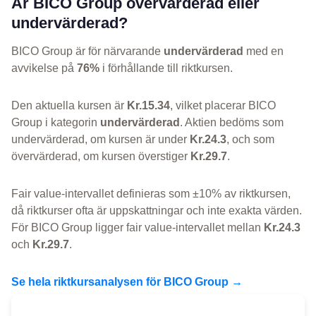
Är BICO Group övervärderad eller
undervärderad?
BICO Group är för närvarande
undervärderad
med en
avvikelse på
76%
i förhållande till riktkursen.
Den aktuella kursen är
Kr.15.34
, vilket placerar BICO
Group i kategorin
undervärderad
. Aktien bedöms som
undervärderad, om kursen är under
Kr.24.3
, och som
övervärderad, om kursen överstiger
Kr.29.7
.
Fair value-intervallet definieras som ±10% av riktkursen,
då riktkurser ofta är uppskattningar och inte exakta värden.
För BICO Group ligger fair value-intervallet mellan
Kr.24.3
och
Kr.29.7
.
Se hela riktkursanalysen för BICO Group →