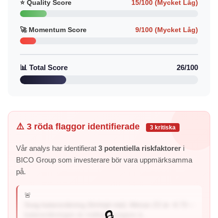
⭐ Quality Score
15/100 (Mycket Låg)
🚀 Momentum Score
9/100 (Mycket Låg)
📊 Total Score
26/100
⚠️ 3 röda flaggor identifierade
3 kritiska
Vår analys har identifierat
3 potentiella riskfaktorer
i
BICO Group som investerare bör vara uppmärksamma
på.
🚨
Svag balansräkning (förhöjd risk): Altman Z2 är -6.73 –
🔒
balansräkningen är mätbart svagare ä...