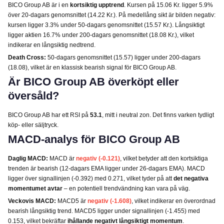
BICO Group AB är i en
kortsiktig upptrend
. Kursen på 15.06 Kr. ligger 5.9%
över 20-dagars genomsnittet (14.22 Kr.). På medellång sikt är bilden negativ:
kursen ligger 3.3% under 50-dagars genomsnittet (15.57 Kr.). Långsiktigt
ligger aktien 16.7% under 200-dagars genomsnittet (18.08 Kr.), vilket
indikerar en långsiktig nedtrend.
Death Cross:
50-dagars genomsnittet (15.57) ligger under 200-dagars
(18.08), vilket är en klassisk bearish signal för BICO Group AB.
Är BICO Group AB överköpt eller
översåld?
BICO Group AB har ett RSI på
53.1
, mitt i neutral zon. Det finns varken tydligt
köp- eller säljtryck.
MACD-analys för BICO Group AB
Daglig MACD:
MACD är
negativ (-0.121)
, vilket betyder att den kortsiktiga
trenden är bearish (12-dagars EMA ligger under 26-dagars EMA). MACD
ligger över signallinjen (-0.392) med 0.271, vilket tyder på att
det negativa
momentumet avtar
– en potentiell trendvändning kan vara på väg.
Veckovis MACD:
MACD5 är
negativ (-1.608)
, vilket indikerar en överordnad
bearish långsiktig trend. MACD5 ligger under signallinjen (-1.455) med
0.153, vilket bekräftar
ihållande negativt långsiktigt momentum
.