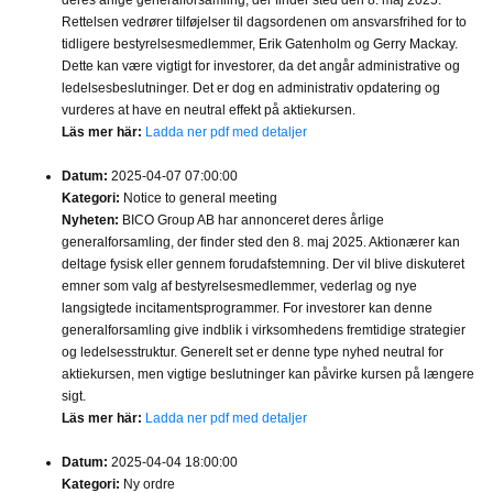
deres årlige generalforsamling, der finder sted den 8. maj 2025.
Rettelsen vedrører tilføjelser til dagsordenen om ansvarsfrihed for to
tidligere bestyrelsesmedlemmer, Erik Gatenholm og Gerry Mackay.
Dette kan være vigtigt for investorer, da det angår administrative og
ledelsesbeslutninger. Det er dog en administrativ opdatering og
vurderes at have en neutral effekt på aktiekursen.
Läs mer här:
Ladda ner pdf med detaljer
Datum:
2025-04-07 07:00:00
Kategori:
Notice to general meeting
Nyheten:
BICO Group AB har annonceret deres årlige
generalforsamling, der finder sted den 8. maj 2025. Aktionærer kan
deltage fysisk eller gennem forudafstemning. Der vil blive diskuteret
emner som valg af bestyrelsesmedlemmer, vederlag og nye
langsigtede incitamentsprogrammer. For investorer kan denne
generalforsamling give indblik i virksomhedens fremtidige strategier
og ledelsesstruktur. Generelt set er denne type nyhed neutral for
aktiekursen, men vigtige beslutninger kan påvirke kursen på længere
sigt.
Läs mer här:
Ladda ner pdf med detaljer
Datum:
2025-04-04 18:00:00
Kategori:
Ny ordre