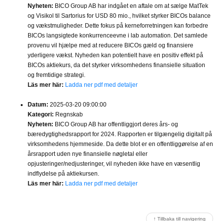
Nyheten:
BICO Group AB har indgået en aftale om at sælge MatTek
og Visikol til Sartorius for USD 80 mio., hvilket styrker BICOs balance
og vækstmuligheder. Dette fokus på kerneforretningen kan forbedre
BICOs langsigtede konkurrenceevne i lab automation. Det samlede
provenu vil hjælpe med at reducere BICOs gæld og finansiere
yderligere vækst. Nyheden kan potentielt have en positiv effekt på
BICOs aktiekurs, da det styrker virksomhedens finansielle situation
og fremtidige strategi.
Läs mer här:
Ladda ner pdf med detaljer
Datum:
2025-03-20 09:00:00
Kategori:
Regnskab
Nyheten:
BICO Group AB har offentliggjort deres års- og
bæredygtighedsrapport for 2024. Rapporten er tilgængelig digitalt på
virksomhedens hjemmeside. Da dette blot er en offentliggørelse af en
årsrapport uden nye finansielle nøgletal eller
opjusteringer/nedjusteringer, vil nyheden ikke have en væsentlig
indflydelse på aktiekursen.
Läs mer här:
Ladda ner pdf med detaljer
↑ Tillbaka till navigering