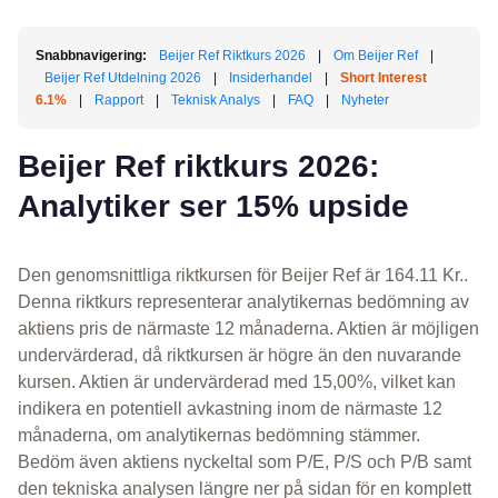
Snabbnavigering:
Beijer Ref Riktkurs 2026
|
Om Beijer Ref
|
Beijer Ref Utdelning 2026
|
Insiderhandel
|
Short Interest
6.1%
|
Rapport
|
Teknisk Analys
|
FAQ
|
Nyheter
Beijer Ref riktkurs 2026:
Analytiker ser 15% upside
Den genomsnittliga riktkursen för Beijer Ref är 164.11 Kr..
Denna riktkurs representerar analytikernas bedömning av
aktiens pris de närmaste 12 månaderna. Aktien är möjligen
undervärderad, då riktkursen är högre än den nuvarande
kursen. Aktien är undervärderad med 15,00%, vilket kan
indikera en potentiell avkastning inom de närmaste 12
månaderna, om analytikernas bedömning stämmer.
Bedöm även aktiens nyckeltal som P/E, P/S och P/B samt
den tekniska analysen längre ner på sidan för en komplett