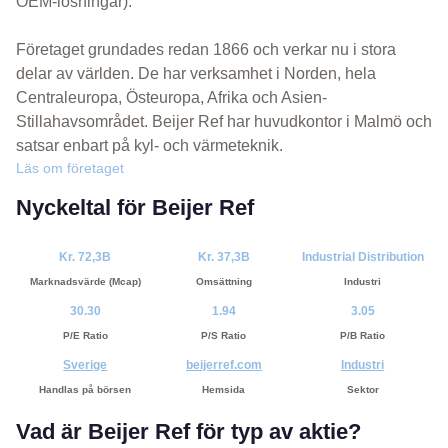
OEM-lösningar).
Företaget grundades redan 1866 och verkar nu i stora
delar av världen. De har verksamhet i Norden, hela
Centraleuropa, Östeuropa, Afrika och Asien-
Stillahavsområdet. Beijer Ref har huvudkontor i Malmö och
satsar enbart på kyl- och värmeteknik.
Läs om företaget
Nyckeltal för Beijer Ref
Kr. 72,3B
Kr. 37,3B
Industrial Distribution
Marknadsvärde (Mcap)
Omsättning
Industri
30.30
1.94
3.05
P/E Ratio
P/S Ratio
P/B Ratio
Sverige
beijerref.com
Industri
Handlas på börsen
Hemsida
Sektor
Vad är Beijer Ref för typ av aktie?