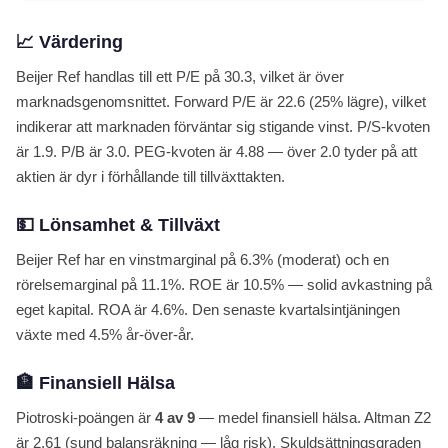
📈 Värdering
Beijer Ref handlas till ett P/E på 30.3, vilket är över
marknadsgenomsnittet. Forward P/E är 22.6 (25% lägre), vilket
indikerar att marknaden förväntar sig stigande vinst. P/S-kvoten
är 1.9. P/B är 3.0. PEG-kvoten är 4.88 — över 2.0 tyder på att
aktien är dyr i förhållande till tillväxttakten.
💵 Lönsamhet & Tillväxt
Beijer Ref har en vinstmarginal på 6.3% (moderat) och en
rörelsemarginal på 11.1%. ROE är 10.5% — solid avkastning på
eget kapital. ROA är 4.6%. Den senaste kvartalsintjäningen
växte med 4.5% år-över-år.
🏦 Finansiell Hälsa
Piotroski-poängen är
4 av 9
— medel finansiell hälsa. Altman Z2
är 2.61 (sund balansräkning — låg risk). Skuldsättningsgraden