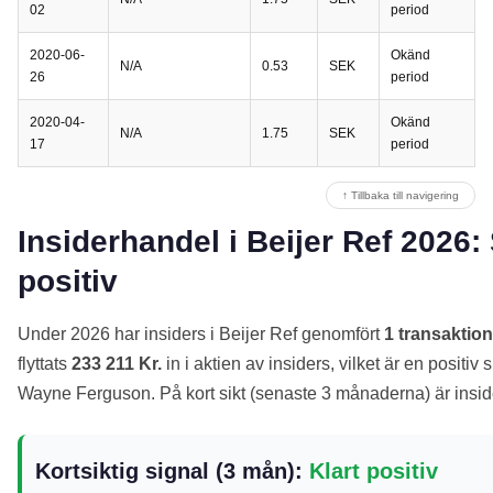
02
period
2020-06-
Okänd
N/A
0.53
SEK
26
period
2020-04-
Okänd
N/A
1.75
SEK
17
period
↑ Tillbaka till navigering
Insiderhandel i Beijer Ref 2026: 
positiv
Under 2026 har insiders i Beijer Ref genomfört
1 transaktion
flyttats
233 211 Kr.
in i aktien av insiders, vilket är en positiv
Wayne Ferguson. På kort sikt (senaste 3 månaderna) är insi
Kortsiktig signal (3 mån):
Klart positiv