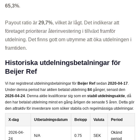
65,3%
.
Payout ratio är
29,7%
, vilket är lågt. Det indikerar att
företaget prioriterar återinvestering i tillväxt framför
utdelning. Det finns gott om utrymme att öka utdelningen i
framtiden.
Historiska utdelningsbetalningar för
Beijer Ref
Vi har registrerat utdelningsbetalningar för
Beijer Ref
sedan
2020-04-17
.
Under denna period har aktien betalat utdelning
84
gånger, senast den
2026-04-24
. Denna aktie kvalificerar sig som en
stabil utdelningsaktie
, då
den har betalat utdelning minst en gång årligen de senaste 5 åren. Detta gör
den attraktiv för investerare som söker stabila och regelmässiga utdelningar.
X-dag
Utbetalningsdatum
Belopp
Valuta
Period
2026-04-
Okänd
N/A
0.75
SEK
24
period