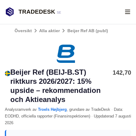
TRADEDESK
SE
Översikt
Alla aktier
Beijer Ref AB (publ)
Beijer Ref (BEIJ-B.ST)
142,70
riktkurs 2026/2027: 15%
upside – rekommendation
och Aktieanalys
Analysramverk
av
Troels Højbjerg
, grundare av TradeDesk
·
Data:
EODHD
, officiella rapporter (
Finansinspektionen
)
·
Uppdaterad
7 augusti
2026