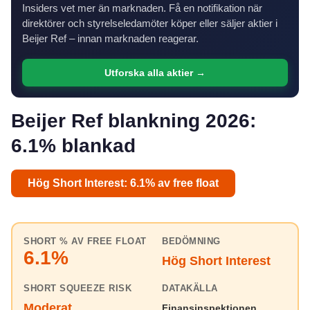
Insiders vet mer än marknaden. Få en notifikation när
direktörer och styrelseledamöter köper eller säljer aktier i
Beijer Ref – innan marknaden reagerar.
Utforska alla aktier →
Beijer Ref blankning 2026:
6.1% blankad
Hög Short Interest: 6.1% av free float
SHORT % AV FREE FLOAT
BEDÖMNING
6.1%
Hög Short Interest
SHORT SQUEEZE RISK
DATAKÄLLA
Moderat
Finansinspektionen