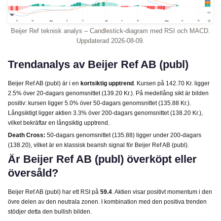
Beijer Ref teknisk analys – Candlestick-diagram med RSI och MACD.
Uppdaterad 2026-08-09.
Trendanalys av Beijer Ref AB (publ)
Beijer Ref AB (publ) är i en
kortsiktig upptrend
. Kursen på 142.70 Kr. ligger
2.5% över 20-dagars genomsnittet (139.20 Kr.). På medellång sikt är bilden
positiv: kursen ligger 5.0% över 50-dagars genomsnittet (135.88 Kr.).
Långsiktigt ligger aktien 3.3% över 200-dagars genomsnittet (138.20 Kr.),
vilket bekräftar en långsiktig upptrend.
Death Cross:
50-dagars genomsnittet (135.88) ligger under 200-dagars
(138.20), vilket är en klassisk bearish signal för Beijer Ref AB (publ).
Är Beijer Ref AB (publ) överköpt eller
översåld?
Beijer Ref AB (publ) har ett RSI på
59.4
. Aktien visar positivt momentum i den
övre delen av den neutrala zonen. I kombination med den positiva trenden
stödjer detta den bullish bilden.