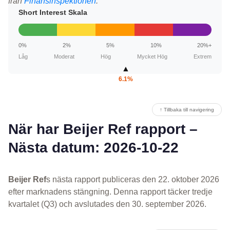
från
Finansinspektionen
.
Short Interest Skala
0%
2%
5%
10%
20%+
Låg
Moderat
Hög
Mycket Hög
Extrem
▲
6.1%
↑ Tillbaka till navigering
När har Beijer Ref rapport –
Nästa datum: 2026-10-22
Beijer Ref
s nästa rapport publiceras den 22. oktober 2026
efter marknadens stängning. Denna rapport täcker tredje
kvartalet (Q3) och avslutades den 30. september 2026.