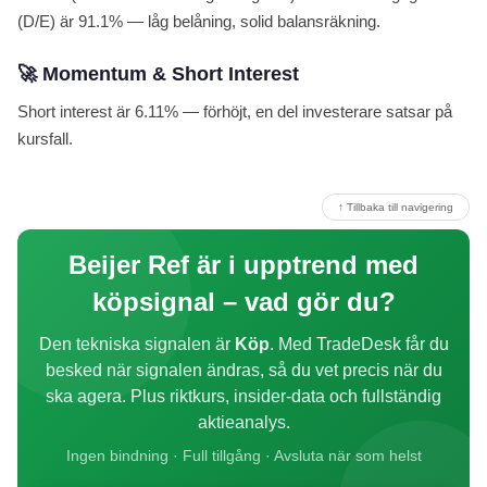
(D/E) är 91.1% — låg belåning, solid balansräkning.
🚀 Momentum & Short Interest
Short interest är 6.11% — förhöjt, en del investerare satsar på
kursfall.
↑ Tillbaka till navigering
Beijer Ref är i upptrend med
köpsignal – vad gör du?
Den tekniska signalen är
Köp
. Med TradeDesk får du
besked när signalen ändras, så du vet precis när du
ska agera. Plus riktkurs, insider-data och fullständig
aktieanalys.
Ingen bindning · Full tillgång · Avsluta när som helst