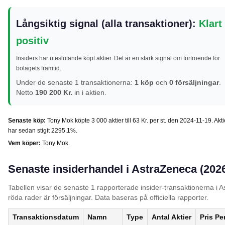
Långsiktig signal (alla transaktioner):
Klart
positiv
Insiders har uteslutande köpt aktier. Det är en stark signal om förtroende för
bolagets framtid.
Under de senaste 1 transaktionerna:
1 köp
och
0 försäljningar
.
Netto
190 200 Kr.
in i aktien.
Senaste köp:
Tony Mok köpte 3 000 aktier till 63 Kr. per st. den 2024-11-19. Akt
har sedan stigit 2295.1%.
Vem köper:
Tony Mok.
Senaste insiderhandel i AstraZeneca (202
Tabellen visar de senaste 1 rapporterade insider-transaktionerna i 
röda rader är försäljningar. Data baseras på officiella rapporter.
Transaktionsdatum
Namn
Type
Antal Aktier
Pris Per