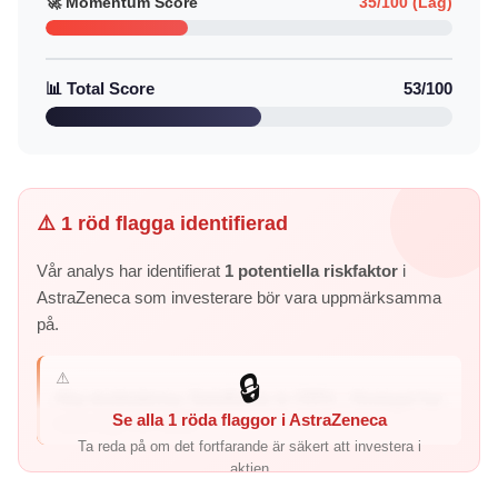
🚀 Momentum Score
35/100 (Låg)
📊 Total Score
53/100
⚠️ 1 röd flagga identifierad
Vår analys har identifierat
1 potentiella riskfaktor
i
AstraZeneca som investerare bör vara uppmärksamma
på.
⚠️
🔒
Hög skuldsättning: Debt/Equity är 155% – företaget har
Se alla 1 röda flaggor i AstraZeneca
väsentligt mer skuld ...
Ta reda på om det fortfarande är säkert att investera i
aktien