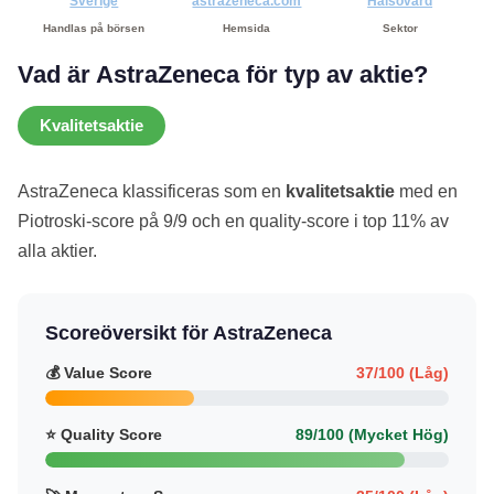
Sverige
astrazeneca.com
Hälsovård
Handlas på börsen
Hemsida
Sektor
Vad är AstraZeneca för typ av aktie?
Kvalitetsaktie
AstraZeneca klassificeras som en
kvalitetsaktie
med en
Piotroski-score på 9/9 och en quality-score i top 11% av
alla aktier.
Scoreöversikt för AstraZeneca
💰 Value Score
37/100 (Låg)
⭐ Quality Score
89/100 (Mycket Hög)