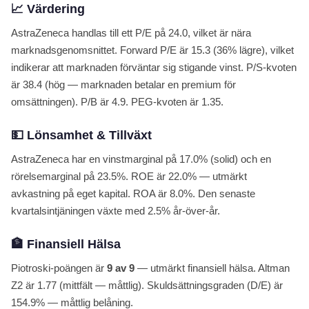
📈 Värdering
Utforska alla aktier →
AstraZeneca handlas till ett P/E på 24.0, vilket är nära
marknadsgenomsnittet. Forward P/E är 15.3 (36% lägre), vilket
indikerar att marknaden förväntar sig stigande vinst. P/S-kvoten
är 38.4 (hög — marknaden betalar en premium för
omsättningen). P/B är 4.9. PEG-kvoten är 1.35.
💵 Lönsamhet & Tillväxt
AstraZeneca har en vinstmarginal på 17.0% (solid) och en
rörelsemarginal på 23.5%. ROE är 22.0% — utmärkt
avkastning på eget kapital. ROA är 8.0%. Den senaste
kvartalsintjäningen växte med 2.5% år-över-år.
🏦 Finansiell Hälsa
Piotroski-poängen är
9 av 9
— utmärkt finansiell hälsa. Altman
Z2 är 1.77 (mittfält — måttlig). Skuldsättningsgraden (D/E) är
154.9% — måttlig belåning.