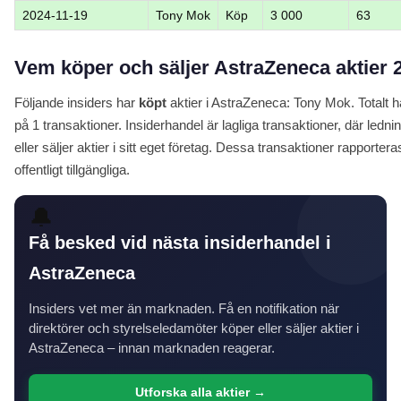
2024-11-19
Tony Mok
Köp
3 000
63
Vem köper och säljer AstraZeneca aktier 
Följande insiders har
köpt
aktier i AstraZeneca: Tony Mok. Totalt h
på 1 transaktioner. Insiderhandel är lagliga transaktioner, där le
eller säljer aktier i sitt eget företag. Dessa transaktioner rapporter
offentligt tillgängliga.
🔔
Få besked vid nästa insiderhandel i
AstraZeneca
Insiders vet mer än marknaden. Få en notifikation när
direktörer och styrelseledamöter köper eller säljer aktier i
AstraZeneca – innan marknaden reagerar.
Utforska alla aktier →