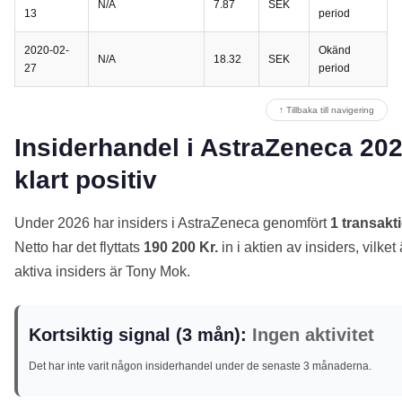
N/A
7.87
SEK
13
period
2020-02-
Okänd
N/A
18.32
SEK
27
period
↑ Tillbaka till navigering
Insiderhandel i AstraZeneca 202
klart positiv
Under 2026 har insiders i AstraZeneca genomfört
1 transakt
Netto har det flyttats
190 200 Kr.
in i aktien av insiders, vilket
aktiva insiders är Tony Mok.
Kortsiktig signal (3 mån):
Ingen aktivitet
Det har inte varit någon insiderhandel under de senaste 3 månaderna.