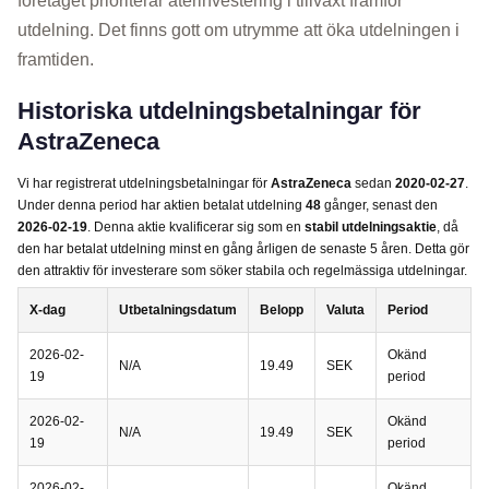
företaget prioriterar återinvestering i tillväxt framför
utdelning. Det finns gott om utrymme att öka utdelningen i
framtiden.
Historiska utdelningsbetalningar för
AstraZeneca
Vi har registrerat utdelningsbetalningar för
AstraZeneca
sedan
2020-02-27
.
Under denna period har aktien betalat utdelning
48
gånger, senast den
2026-02-19
. Denna aktie kvalificerar sig som en
stabil utdelningsaktie
, då
den har betalat utdelning minst en gång årligen de senaste 5 åren. Detta gör
den attraktiv för investerare som söker stabila och regelmässiga utdelningar.
X-dag
Utbetalningsdatum
Belopp
Valuta
Period
2026-02-
Okänd
N/A
19.49
SEK
19
period
2026-02-
Okänd
N/A
19.49
SEK
19
period
2026-02-
Okänd