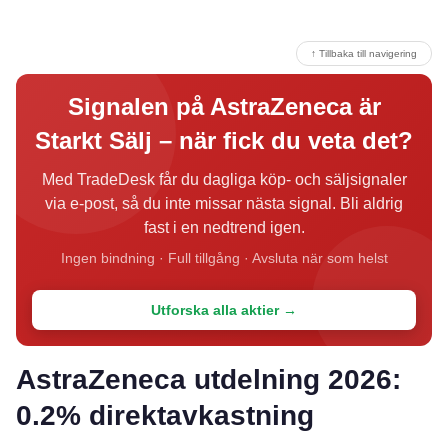
↑ Tillbaka till navigering
Signalen på AstraZeneca är
Starkt Sälj – när fick du veta det?
Med TradeDesk får du dagliga köp- och säljsignaler
via e-post, så du inte missar nästa signal. Bli aldrig
fast i en nedtrend igen.
Ingen bindning · Full tillgång · Avsluta när som helst
Utforska alla aktier →
AstraZeneca utdelning 2026:
0.2% direktavkastning