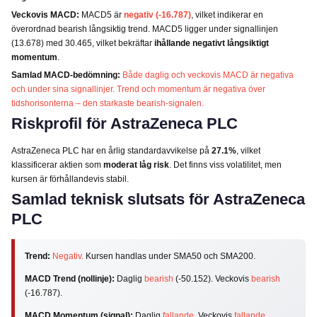
Veckovis MACD:
MACD5 är
negativ (-16.787)
, vilket indikerar en
överordnad bearish långsiktig trend. MACD5 ligger under signallinjen
(13.678) med 30.465, vilket bekräftar
ihållande negativt långsiktigt
momentum
.
Samlad MACD-bedömning:
Både daglig och veckovis MACD är negativa
och under sina signallinjer. Trend och momentum är negativa över
tidshorisonterna – den starkaste bearish-signalen.
Riskprofil för AstraZeneca PLC
AstraZeneca PLC har en årlig standardavvikelse på
27.1%
, vilket
klassificerar aktien som
moderat låg risk
. Det finns viss volatilitet, men
kursen är förhållandevis stabil.
Samlad teknisk slutsats för AstraZeneca
PLC
Trend:
Negativ.
Kursen handlas under SMA50 och SMA200.
MACD Trend (nollinje):
Daglig
bearish
(-50.152). Veckovis
bearish
(-16.787).
MACD Momentum (signal):
Daglig
fallande
. Veckovis
fallande
.