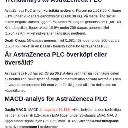
AstraZeneca PLC är i en
kortsiktig nedtrend
. Kursen på 1,518.50 Kr. ligger
5.1% under 20-dagars genomsnittet (1,600.39 Kr.). På medellång sikt är
bilden negativ: kursen ligger 9.7% under 50-dagars genomsnittet (1,681.40
Kr.). Långsiktigt ligger aktien 10.9% under 200-dagars genomsnittet
(1,704.79 Kr.), vilket indikerar en långsiktig nedtrend.
Death Cross:
50-dagars genomsnittet (1,681.40) ligger under 200-dagars
(1,704.79), vilket är en klassisk bearish signal för AstraZeneca PLC.
Är AstraZeneca PLC överköpt eller
översåld?
AstraZeneca PLC har ett RSI på
36.8
. Aktien befinner sig i den lägre delen
av neutral zon, vilket tyder på svagt momentum utan att vara översåld. I den
nuvarande nedtrenden bör man vara försiktig med att tolka detta som en
köpmöjlighet.
MACD-analys för AstraZeneca PLC
Daglig MACD:
MACD är
negativ (-50.152)
, vilket betyder att den kortsiktiga
trenden är bearish (12-dagars EMA ligger under 26-dagars EMA). MACD
ligger under signallinjen (-39.825) med 10.327, vilket bekräftar
tilltagande
negativt momentum i nedtrenden
.