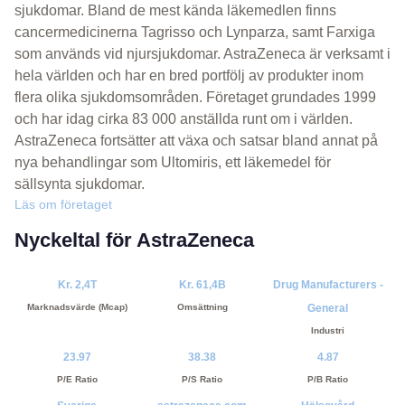
sjukdomar. Bland de mest kända läkemedlen finns
cancermedicinerna Tagrisso och Lynparza, samt Farxiga
som används vid njursjukdomar. AstraZeneca är verksamt i
hela världen och har en bred portfölj av produkter inom
flera olika sjukdomsområden. Företaget grundades 1999
och har idag cirka 83 000 anställda runt om i världen.
AstraZeneca fortsätter att växa och satsar bland annat på
nya behandlingar som Ultomiris, ett läkemedel för
sällsynta sjukdomar.
Läs om företaget
Nyckeltal för AstraZeneca
Kr. 2,4T
Kr. 61,4B
Drug Manufacturers -
Marknadsvärde (Mcap)
Omsättning
General
Industri
23.97
38.38
4.87
P/E Ratio
P/S Ratio
P/B Ratio