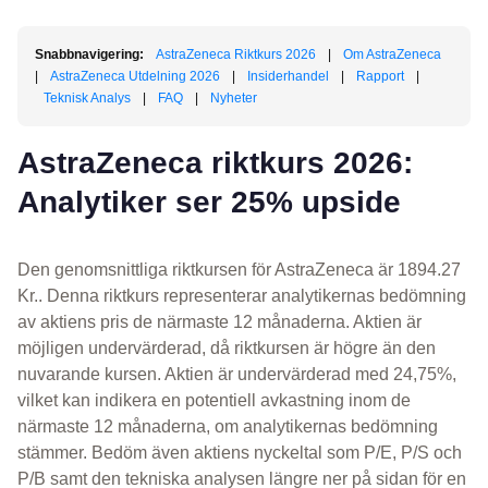
Snabbnavigering:
AstraZeneca Riktkurs 2026
|
Om AstraZeneca
|
AstraZeneca Utdelning 2026
|
Insiderhandel
|
Rapport
|
Teknisk Analys
|
FAQ
|
Nyheter
AstraZeneca riktkurs 2026:
Analytiker ser 25% upside
Den genomsnittliga riktkursen för AstraZeneca är 1894.27
Kr.. Denna riktkurs representerar analytikernas bedömning
av aktiens pris de närmaste 12 månaderna. Aktien är
möjligen undervärderad, då riktkursen är högre än den
nuvarande kursen. Aktien är undervärderad med 24,75%,
vilket kan indikera en potentiell avkastning inom de
närmaste 12 månaderna, om analytikernas bedömning
stämmer. Bedöm även aktiens nyckeltal som P/E, P/S och
P/B samt den tekniska analysen längre ner på sidan för en