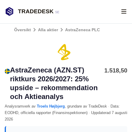
TRADEDESK
SE
Översikt
Alla aktier
AstraZeneca PLC
AstraZeneca (AZN.ST)
1.518,50
riktkurs 2026/2027: 25%
upside – rekommendation
och Aktieanalys
Analysramverk
av
Troels Højbjerg
, grundare av TradeDesk
·
Data:
EODHD
, officiella rapporter (
Finansinspektionen
)
·
Uppdaterad
7 augusti
2026