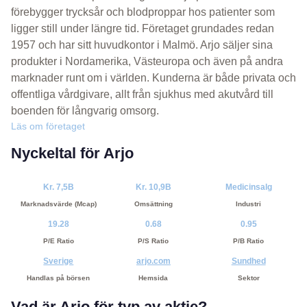
förebygger trycksår och blodproppar hos patienter som
ligger still under längre tid. Företaget grundades redan
1957 och har sitt huvudkontor i Malmö. Arjo säljer sina
produkter i Nordamerika, Västeuropa och även på andra
marknader runt om i världen. Kunderna är både privata och
offentliga vårdgivare, allt från sjukhus med akutvård till
boenden för långvarig omsorg.
Läs om företaget
Nyckeltal för Arjo
Kr. 7,5B
Kr. 10,9B
Medicinsalg
Marknadsvärde (Mcap)
Omsättning
Industri
19.28
0.68
0.95
P/E Ratio
P/S Ratio
P/B Ratio
Sverige
arjo.com
Sundhed
Handlas på börsen
Hemsida
Sektor
Vad är Arjo för typ av aktie?