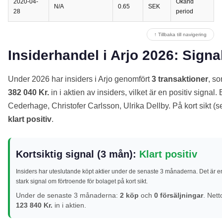
2020-04-
Okänd
N/A
0.65
SEK
28
period
↑ Tillbaka till navigering
Insiderhandel i Arjo 2026: Signal
Under 2026 har insiders i Arjo genomfört
3 transaktioner
, so
382 040 Kr.
in i aktien av insiders, vilket är en positiv signal
Cederhage, Christofer Carlsson, Ulrika Dellby. På kort sikt (
klart positiv
.
Kortsiktig signal (3 mån):
Klart positiv
Insiders har uteslutande köpt aktier under de senaste 3 månaderna. Det är e
stark signal om förtroende för bolaget på kort sikt.
Under de senaste 3 månaderna:
2 köp
och
0 försäljningar
. Nett
123 840 Kr.
in i aktien.