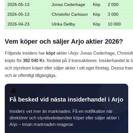
2026-05-13
Jonas Cederhage
Köp
2 000
2026-05-13
Christofer Carlsson
Köp
3 000
2026-04-23
Ulrika Dellby
Köp
10 000
Vem köper och säljer Arjo aktier 2026?
Följande insiders har
köpt
aktier i Arjo: Jonas Cederhage, Christofe
köpts för
382 040 Kr.
fördelat på 3 transaktioner. Insiderhandel är
och styrelsen köper eller säljer aktier i sitt eget företag. Dessa tr
och är offentligt tillgängliga.
🔔
Få besked vid nästa insiderhandel i Arjo
Insiders vet mer än marknaden. Få en notifikation när
direktörer och styrelseledamöter köper eller säljer aktier i
Arjo – innan marknaden reagerar.