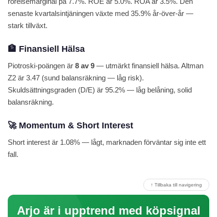
rörelsemarginal på 7.7%. ROE är 5.0%. ROA är 3.5%. Den
senaste kvartalsintjäningen växte med 35.9% år-över-år —
stark tillväxt.
🏦 Finansiell Hälsa
Piotroski-poängen är
8 av 9
— utmärkt finansiell hälsa. Altman
Z2 är 3.47 (sund balansräkning — låg risk).
Skuldsättningsgraden (D/E) är 95.2% — låg belåning, solid
balansräkning.
🚀 Momentum & Short Interest
Short interest är 1.08% — lågt, marknaden förväntar sig inte ett
fall.
↑ Tillbaka till navigering
Arjo är i upptrend med köpsignal