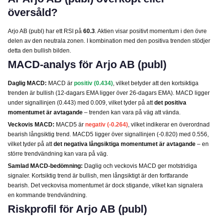
översåld?
Arjo AB (publ) har ett RSI på
60.3
. Aktien visar positivt momentum i den övre
delen av den neutrala zonen. I kombination med den positiva trenden stödjer
detta den bullish bilden.
MACD-analys för Arjo AB (publ)
Daglig MACD:
MACD är
positiv (0.434)
, vilket betyder att den kortsiktiga
trenden är bullish (12-dagars EMA ligger över 26-dagars EMA). MACD ligger
under signallinjen (0.443) med 0.009, vilket tyder på att
det positiva
momentumet är avtagande
– trenden kan vara på väg att vända.
Veckovis MACD:
MACD5 är
negativ (-0.264)
, vilket indikerar en överordnad
bearish långsiktig trend. MACD5 ligger över signallinjen (-0.820) med 0.556,
vilket tyder på att
det negativa långsiktiga momentumet är avtagande
– en
större trendvändning kan vara på väg.
Samlad MACD-bedömning:
Daglig och veckovis MACD ger motstridiga
signaler. Kortsiktig trend är bullish, men långsiktigt är den fortfarande
bearish. Det veckovisa momentumet är dock stigande, vilket kan signalera
en kommande trendvändning.
Riskprofil för Arjo AB (publ)