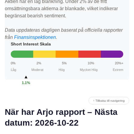
Aktien har en låg blankning. Under 2% av de fritt
omsättningsbara aktierna är blankade, vilket indikerar
begränsat bearish sentiment.
Data uppdateras dagligen baserat på officiella rapporter
från
Finansinspektionen
.
Short Interest Skala
0%
2%
5%
10%
20%+
Låg
Moderat
Hög
Mycket Hög
Extrem
▲
1.1%
↑ Tillbaka till navigering
När har Arjo rapport – Nästa
datum: 2026-10-22