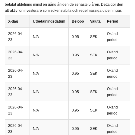
betalat utdelning minst en gång årligen de senaste 5 åren. Detta gör den
attraktiv för investerare som söker stabila och regelmässiga utdelningar.
X-dag
Utbetalningsdatum
Belopp
Valuta
Period
2026-04-
Okänd
N/A
0.95
SEK
23
period
2026-04-
Okänd
N/A
0.95
SEK
23
period
2026-04-
Okänd
N/A
0.95
SEK
23
period
2026-04-
Okänd
N/A
0.95
SEK
23
period
2026-04-
Okänd
N/A
0.95
SEK
23
period
2026-04-
Okänd
N/A
0.95
SEK
23
period