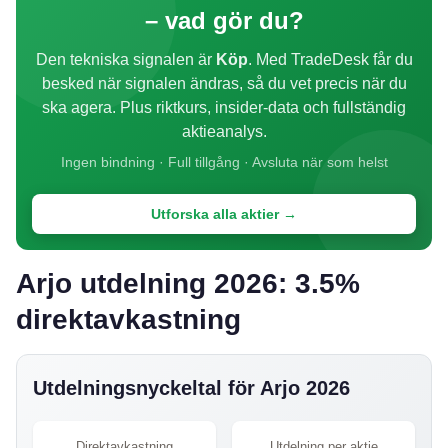
– vad gör du?
Den tekniska signalen är
Köp
. Med TradeDesk får du
besked när signalen ändras, så du vet precis när du
ska agera. Plus riktkurs, insider-data och fullständig
aktieanalys.
Ingen bindning · Full tillgång · Avsluta när som helst
Utforska alla aktier →
Arjo utdelning 2026: 3.5%
direktavkastning
Utdelningsnyckeltal för Arjo 2026
Direktavkastning
Utdelning per aktie