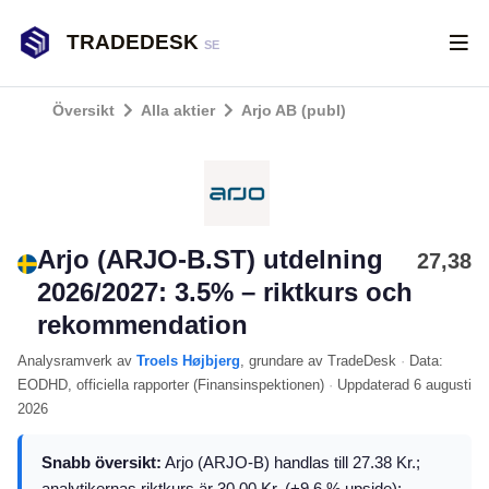
TRADEDESK
SE
Översikt
Alla aktier
Arjo AB (publ)
Arjo (ARJO-B.ST) utdelning
27,38
2026/2027: 3.5% – riktkurs och
rekommendation
Analysramverk
av
Troels Højbjerg
, grundare av TradeDesk
·
Data:
EODHD
, officiella rapporter (
Finansinspektionen
)
·
Uppdaterad
6 augusti
2026
Snabb översikt:
Arjo (ARJO-B) handlas till 27.38 Kr.;
analytikernas riktkurs är 30.00 Kr. (+9.6 % upside);