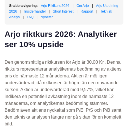
Snabbnavigering:
Arjo Riktkurs 2026
|
Om Arjo
|
Arjo Utdelning
2026
|
Insiderhandel
|
Short Interest
|
Rapport
|
Teknisk
Analys
|
FAQ
|
Nyheter
Arjo riktkurs 2026: Analytiker
ser 10% upside
Den genomsnittliga riktkursen för Arjo är 30.00 Kr.. Denna
riktkurs representerar analytikernas bedömning av aktiens
pris de närmaste 12 månaderna. Aktien är möjligen
undervärderad, då riktkursen är högre än den nuvarande
kursen. Aktien är undervärderad med 9,57%, vilket kan
indikera en potentiell avkastning inom de närmaste 12
månaderna, om analytikernas bedömning stämmer.
Bedöm även aktiens nyckeltal som P/E, P/S och P/B samt
den tekniska analysen längre ner på sidan för en komplett
bild.