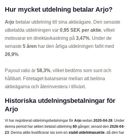
Hur mycket utdelning betalar Arjo?
Arjo
betalar utdelning till sina aktieägare. Den senaste
utbetalda utdelningen var
0,95 SEK per aktie
, vilket
motsvarar en direktavkastning på
3,47%
. Under de
senaste
5 åren
har den årliga utdelningen fallit med
26,9%
.
Payout ratio är
58,3%
, vilket bedöms som sunt och
hållbart. Företaget balanserar mellan att belöna
aktieägarna och återinvestera i tillväxt.
Historiska utdelningsbetalningar för
Arjo
Vi har registrerat utdelningsbetalningar för
Arjo
sedan
2020-04-28
. Under
denna period har aktien betalat utdelning
80
gånger, senast den
2026-04-
23
. Denna aktie kvalificerar sig som en
stabil utdelningsaktie
, då den har