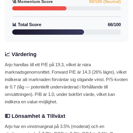
🚀 Momentum Score
50/100 (Neutral)
📊 Total Score
66/100
📈 Värdering
Arjo handlas till ett P/E på 19.3, vilket är nära
marknadsgenomsnittet. Forward P/E är 14.3 (26% lägre), vilket
indikerar att marknaden förväntar sig stigande vinst. P/S-kvoten
är 0.7 (låg — potentiellt undervärderad i förhållande till
omsättningen). P/B är 1.0, under bokfört värde, vilket kan
indikera en value-möjlighet.
💵 Lönsamhet & Tillväxt
Arjo har en vinstmarginal på 3.5% (moderat) och en