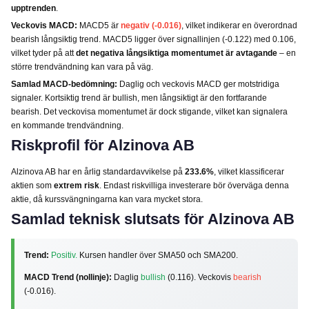
upptrenden
.
Veckovis MACD:
MACD5 är
negativ (-0.016)
, vilket indikerar en överordnad
bearish långsiktig trend. MACD5 ligger över signallinjen (-0.122) med 0.106,
vilket tyder på att
det negativa långsiktiga momentumet är avtagande
– en
större trendvändning kan vara på väg.
Samlad MACD-bedömning:
Daglig och veckovis MACD ger motstridiga
signaler. Kortsiktig trend är bullish, men långsiktigt är den fortfarande
bearish. Det veckovisa momentumet är dock stigande, vilket kan signalera
en kommande trendvändning.
Riskprofil för Alzinova AB
Alzinova AB har en årlig standardavvikelse på
233.6%
, vilket klassificerar
aktien som
extrem risk
. Endast riskvilliga investerare bör överväga denna
aktie, då kurssvängningarna kan vara mycket stora.
Samlad teknisk slutsats för Alzinova AB
Trend:
Positiv.
Kursen handler över SMA50 och SMA200.
MACD Trend (nollinje):
Daglig
bullish
(0.116). Veckovis
bearish
(-0.016).