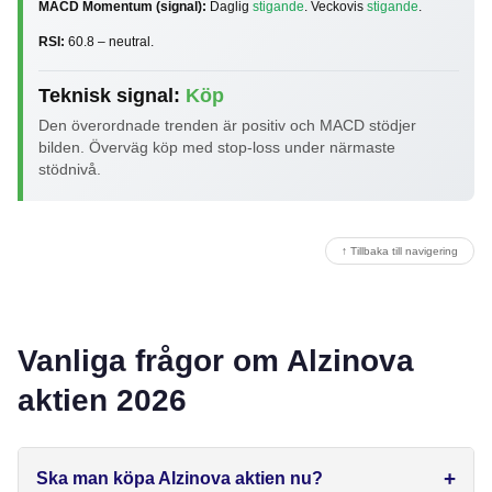
MACD Momentum (signal):
Daglig
stigande
. Veckovis
stigande
.
RSI:
60.8 – neutral.
Teknisk signal:
Köp
Den överordnade trenden är positiv och MACD stödjer
bilden. Överväg köp med stop-loss under närmaste
stödnivå.
↑ Tillbaka till navigering
Vanliga frågor om Alzinova
aktien 2026
Ska man köpa Alzinova aktien nu?