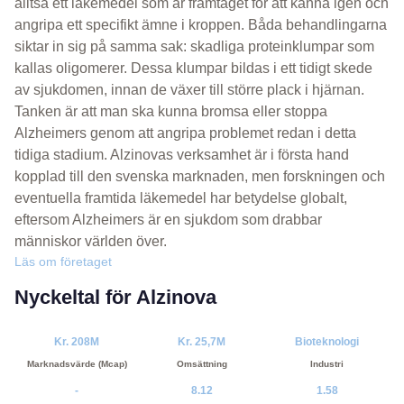
alltså ett läkemedel som är framtaget för att känna igen och
angripa ett specifikt ämne i kroppen. Båda behandlingarna
siktar in sig på samma sak: skadliga proteinklumpar som
kallas oligomerer. Dessa klumpar bildas i ett tidigt skede
av sjukdomen, innan de växer till större plack i hjärnan.
Tanken är att man ska kunna bromsa eller stoppa
Alzheimers genom att angripa problemet redan i detta
tidiga stadium. Alzinovas verksamhet är i första hand
kopplad till den svenska marknaden, men forskningen och
eventuella framtida läkemedel har betydelse globalt,
eftersom Alzheimers är en sjukdom som drabbar
människor världen över.
Läs om företaget
Nyckeltal för Alzinova
Kr. 208M
Kr. 25,7M
Bioteknologi
Marknadsvärde (Mcap)
Omsättning
Industri
-
8.12
1.58