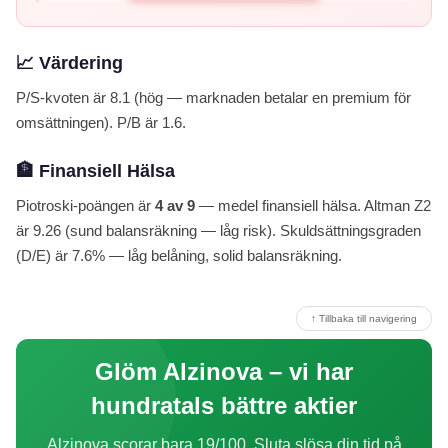
📈 Värdering
P/S-kvoten är 8.1 (hög — marknaden betalar en premium för
omsättningen). P/B är 1.6.
🏦 Finansiell Hälsa
Piotroski-poängen är
4 av 9
— medel finansiell hälsa. Altman Z2
är 9.26 (sund balansräkning — låg risk). Skuldsättningsgraden
(D/E) är 7.6% — låg belåning, solid balansräkning.
↑ Tillbaka till navigering
Glöm Alzinova – vi har
hundratals bättre aktier
Alzinova scorar bara 19/100. Sluta slösa din tid på