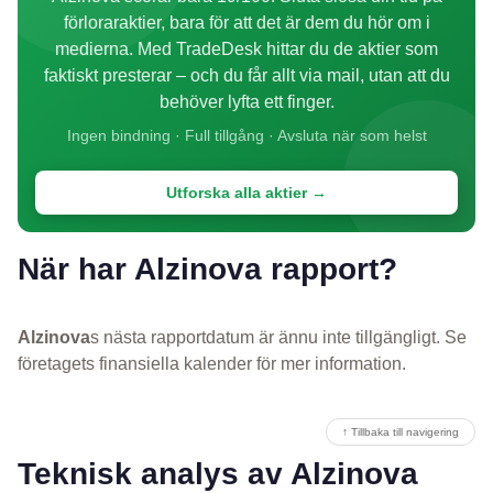
förloraraktier, bara för att det är dem du hör om i
medierna. Med TradeDesk hittar du de aktier som
faktiskt presterar – och du får allt via mail, utan att du
behöver lyfta ett finger.
Ingen bindning · Full tillgång · Avsluta när som helst
Utforska alla aktier →
När har Alzinova rapport?
Alzinova
s nästa rapportdatum är ännu inte tillgängligt. Se
företagets finansiella kalender för mer information.
↑ Tillbaka till navigering
Teknisk analys av Alzinova