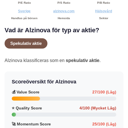
P/E Ratio
P/S Ratio
P/B Ratio
Sverige
alzinova.com
Hälsovård
Handlas på börsen
Hemsida
Sektor
Vad är Alzinova för typ av aktie?
Spekulativ aktie
Alzinova klassificeras som en
spekulativ aktie
.
Scoreöversikt för Alzinova
💰 Value Score
27/100 (Låg)
⭐ Quality Score
4/100 (Mycket Låg)
🚀 Momentum Score
25/100 (Låg)