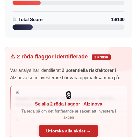
📊 Total Score
18/100
⚠️ 2 röda flaggor identifierade
1 kritisk
Vår analys har identifierat
2 potentiella riskfaktorer
i
Alzinova som investerare bör vara uppmärksamma på.
🚨
🔒
Negativ vinstmarginal: Vinstmarginalen är -103.6% –
Se alla 2 röda flaggor i Alzinova
företaget förlorar pengar på...
Ta reda på om det fortfarande är säkert att investera i
aktien
⚠️
Negativ avkastning på eget kapital: ROE är -19.9% –
Utforska alla aktier →
företaget genererar negativ avkastning ti...