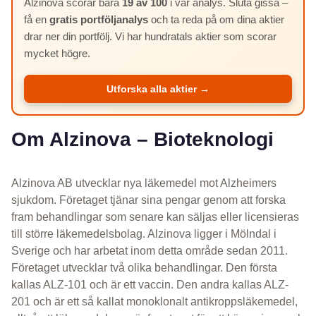
Alzinova scorar bara
19 av 100
i vår analys. Sluta gissa –
få en
gratis portföljanalys
och ta reda på om dina aktier
drar ner din portfölj. Vi har hundratals aktier som scorar
mycket högre.
Utforska alla aktier →
Om Alzinova – Bioteknologi
Alzinova AB utvecklar nya läkemedel mot Alzheimers
sjukdom. Företaget tjänar sina pengar genom att forska
fram behandlingar som senare kan säljas eller licensieras
till större läkemedelsbolag. Alzinova ligger i Mölndal i
Sverige och har arbetat inom detta område sedan 2011.
Företaget utvecklar två olika behandlingar. Den första
kallas ALZ-101 och är ett vaccin. Den andra kallas ALZ-
201 och är ett så kallat monoklonalt antikroppsläkemedel,