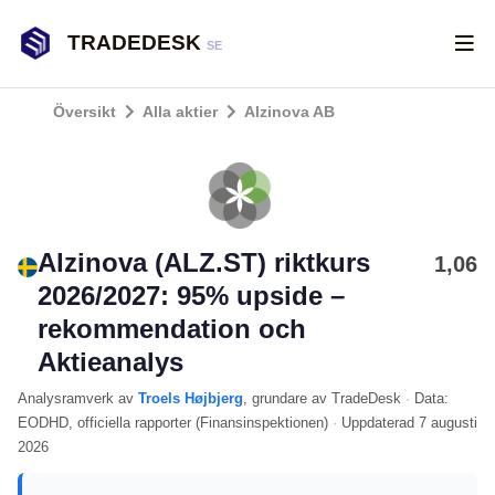
TRADEDESK
SE
Översikt
Alla aktier
Alzinova AB
Alzinova (ALZ.ST) riktkurs
1,06
2026/2027: 95% upside –
rekommendation och
Aktieanalys
Analysramverk
av
Troels Højbjerg
, grundare av TradeDesk
·
Data:
EODHD
, officiella rapporter (
Finansinspektionen
)
·
Uppdaterad
7 augusti
2026