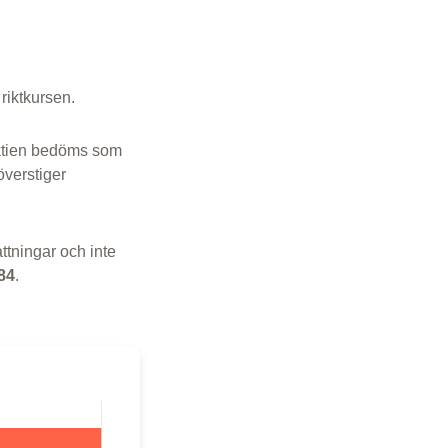
 riktkursen.
ktien bedöms som
överstiger
ttningar och inte
84
.