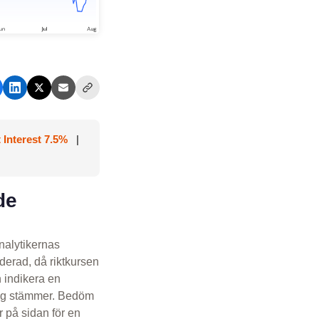
 Interest 7.5%
|
de
nalytikernas
erad, då riktkursen
 indikera en
ing stämmer. Bedöm
 på sidan för en