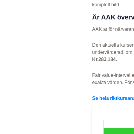
komplett bild.
Är AAK överv
AAK är för närvara
Den aktuella kurse
undervärderad, om 
Kr.283.184
.
Fair value-intervall
exakta värden. För A
Se hela riktkursa