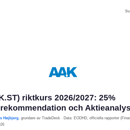
Sv
.ST) riktkurs 2026/2027: 25%
 rekommendation och Aktieanaly
ls Højbjerg
, grundare av TradeDesk
·
Data:
EODHD
, officiella rapporter (
Fina
026