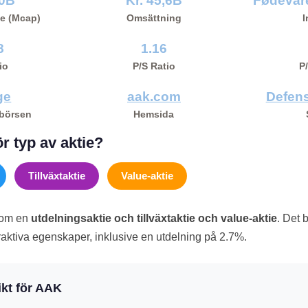
,0B
Kr. 45,6B
Fødevar
e (Mcap)
Omsättning
I
8
1.16
io
P/S Ratio
P
ge
aak.com
Defens
 börsen
Hemsida
r typ av aktie?
Tillväxtaktie
Value-aktie
som en
utdelningsaktie och tillväxtaktie och value-aktie
. Det 
traktiva egenskaper, inklusive en utdelning på 2.7%.
kt för AAK