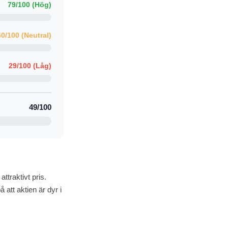
79/100 (Hög)
40/100 (Neutral)
29/100 (Låg)
49/100
ttraktivt pris.
att aktien är dyr i