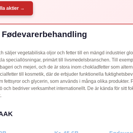
lla aktier →
Fødevarerbehandling
h säljer vegetabiliska oljor och fetter till en mängd industrier glo
la speciallösningar, primärt till livsmedelsbranschen. Till exem
 bageri och mejeri, och de är stora inom chokladfetter som alterna
ialfetter till kosmetik, där de erbjuder funktionella fuktighets
 fettsyror och glycerin, som används i många olika produkter. Fö
och bedriver verksamhet internationellt. De är kända för sitt fo
.
 AAK