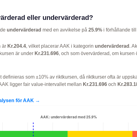
ärderad eller undervärderad?
nde
undervärderad
med en avvikelse på
25.9%
i förhållande till
n är
Kr.204.4
, vilket placerar AAK i kategorin
undervärderad
. A
kursen är under
Kr.231.696
, och som övervärderad, om kursen 
et definieras som ±10% av riktkursen, då riktkurser ofta är uppska
AK ligger fair value-intervallet mellan
Kr.231.696
och
Kr.283.1
nalysen för AAK →