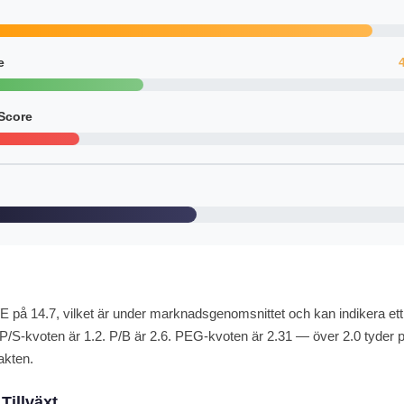
e
Score
/E på 14.7, vilket är under marknadsgenomsnittet och kan indikera ett a
P/S-kvoten är 1.2. P/B är 2.6. PEG-kvoten är 2.31 — över 2.0 tyder på 
takten.
Tillväxt