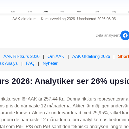
AAK aktiekurs – Kursutveckling 2026. Uppdaterad 2026-08-06.
Dela analysen:
AAK Riktkurs 2026
|
Om AAK
|
AAK Utdelning 2026
|
Short
sk Analys
|
FAQ
|
Nyheter
rs 2026: Analytiker ser 26% upsi
riktkursen för AAK är 257.44 Kr.. Denna riktkurs representerar a
s pris de närmaste 12 månaderna. Aktien är möjligen undervärd
arande kursen. Aktien är undervärderad med 25,95%, vilket kan
ing inom de närmaste 12 månaderna, om analytikernas bedömn
tal som P/E, P/S och P/B samt den tekniska analysen längre ner