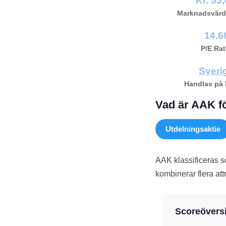
Kr. 53
Marknadsvärd
14.6
P/E Rat
Sveri
Handlas på
Vad är AAK fö
Utdelningsaktie
AAK klassificeras 
kombinerar flera at
Scoreöversi