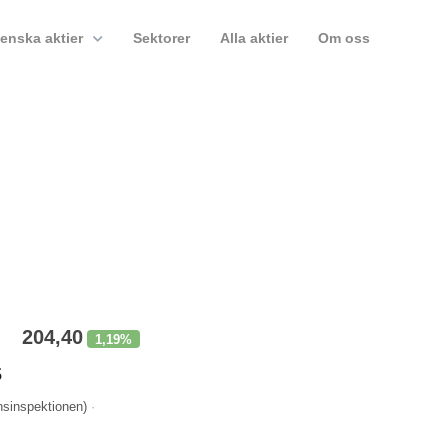
enska aktier
Sektorer
Alla aktier
Om oss
204,40
1,19%
s
nsinspektionen
)
·