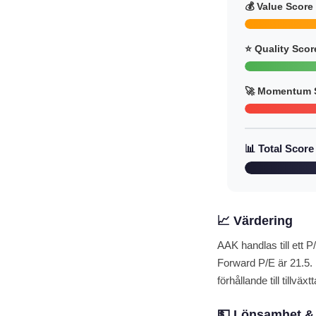
💰 Value Score
⭐ Quality Scor
🚀 Momentum 
📊 Total Score
📈 Värdering
AAK handlas till ett P
Forward P/E är 21.5. 
förhållande till tillväxt
💵 Lönsamhet & 