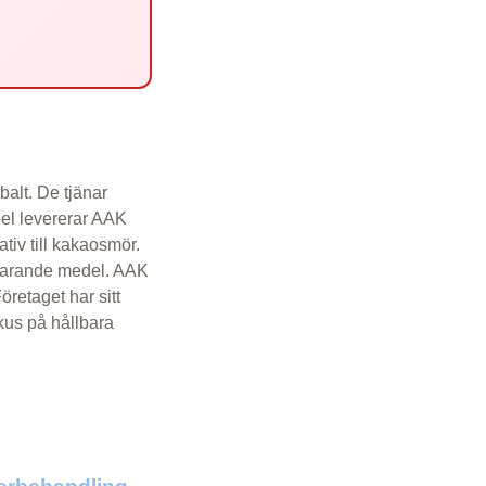
balt. De tjänar
pel levererar AAK
tiv till kakaosmör.
bevarande medel. AAK
retaget har sitt
kus på hållbara