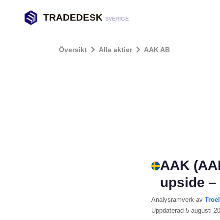
TRADEDESK
SVERIGE
Översikt
Alla aktier
AAK AB
AAK (AAK
upside –
Analysramverk
av
Troe
Uppdaterad
5 augusti 2