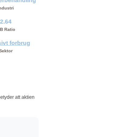
erbehandling
ndustri
2.64
/B Ratio
ivt forbrug
Sektor
betyder att aktien