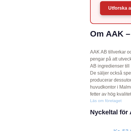
Utforska a
Om AAK – 
AAK AB tillverkar oc
pengar på att utveck
AB ingredienser till
De säljer också spec
producerar dessutom
huvudkontor i Malmö 
fetter av hög kvalitet
Läs om företaget
Nyckeltal för