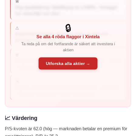
🚨
Hög skuldsättning: Debt/Equity är 1,000% – företaget
har väsentligt mer skul...
🔒
⚠️
Svag finansiell hälsa: Piotroski-score är bara 3/9 –
Se alla 4 röda flaggor i Xintela
företaget visar tecken på f...
Ta reda på om det fortfarande är säkert att investera i
aktien
🚨
Svag balansräkning (förhöjd risk): Altman Z2 är -133.76
Utforska alla aktier →
– balansräkningen är mätbart svagare...
🚨
Negativ avkastning på eget kapital: ROE är -1,064.9%
– företaget genererar negativ avkastning...
📈 Värdering
P/S-kvoten är 62.0 (hög — marknaden betalar en premium för