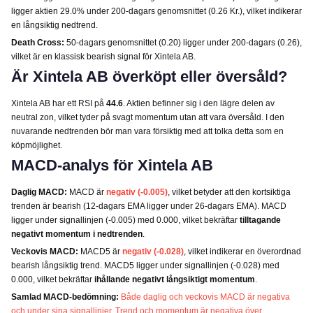
ligger aktien 29.0% under 200-dagars genomsnittet (0.26 Kr.), vilket indikerar
en långsiktig nedtrend.
Death Cross:
50-dagars genomsnittet (0.20) ligger under 200-dagars (0.26),
vilket är en klassisk bearish signal för Xintela AB.
Är Xintela AB överköpt eller översåld?
Xintela AB har ett RSI på
44.6
. Aktien befinner sig i den lägre delen av
neutral zon, vilket tyder på svagt momentum utan att vara översåld. I den
nuvarande nedtrenden bör man vara försiktig med att tolka detta som en
köpmöjlighet.
MACD-analys för Xintela AB
Daglig MACD:
MACD är
negativ (-0.005)
, vilket betyder att den kortsiktiga
trenden är bearish (12-dagars EMA ligger under 26-dagars EMA). MACD
ligger under signallinjen (-0.005) med 0.000, vilket bekräftar
tilltagande
negativt momentum i nedtrenden
.
Veckovis MACD:
MACD5 är
negativ (-0.028)
, vilket indikerar en överordnad
bearish långsiktig trend. MACD5 ligger under signallinjen (-0.028) med
0.000, vilket bekräftar
ihållande negativt långsiktigt momentum
.
Samlad MACD-bedömning:
Både daglig och veckovis MACD är negativa
och under sina signallinjer. Trend och momentum är negativa över