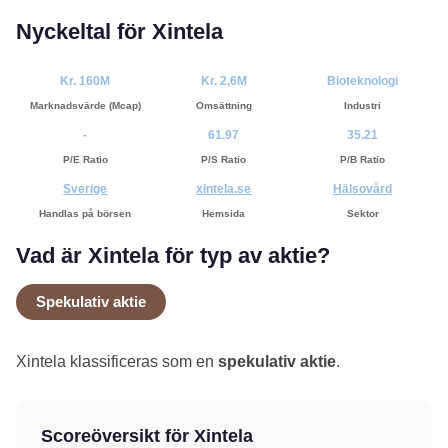
Nyckeltal för Xintela
Kr. 160M
Kr. 2,6M
Bioteknologi
Marknadsvärde (Mcap)
Omsättning
Industri
-
61.97
35.21
P/E Ratio
P/S Ratio
P/B Ratio
Sverige
xintela.se
Hälsovård
Handlas på börsen
Hemsida
Sektor
Vad är Xintela för typ av aktie?
Spekulativ aktie
Xintela klassificeras som en
spekulativ aktie
.
Scoreöversikt för Xintela