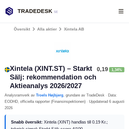
TRADEDESK
SE
Översikt
Alla aktier
Xintela AB
Xintela (XINT.ST) – Starkt
0,19
1,34%
Sälj: rekommendation och
Aktieanalys 2026/2027
Analysramverk
av
Troels Højbjerg
, grundare av TradeDesk
·
Data:
EODHD
, officiella rapporter (
Finansinspektionen
)
·
Uppdaterad
6 augusti
2026
Snabb översikt:
Xintela (XINT) handlas till 0.19 Kr.;
teknisk signal: Starkt Sälj; score 4/100.