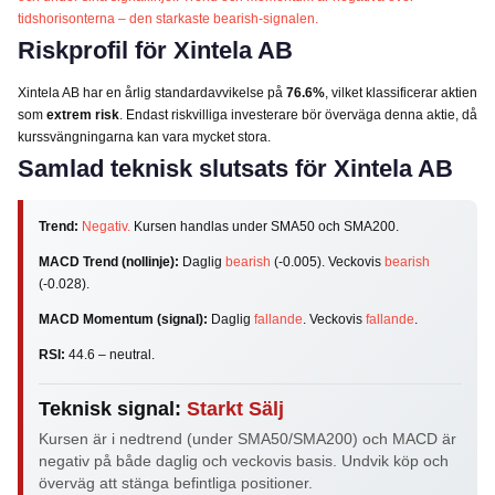
tidshorisonterna – den starkaste bearish-signalen.
Riskprofil för Xintela AB
Xintela AB har en årlig standardavvikelse på
76.6%
, vilket klassificerar aktien
som
extrem risk
. Endast riskvilliga investerare bör överväga denna aktie, då
kurssvängningarna kan vara mycket stora.
Samlad teknisk slutsats för Xintela AB
Trend:
Negativ.
Kursen handlas under SMA50 och SMA200.
MACD Trend (nollinje):
Daglig
bearish
(-0.005). Veckovis
bearish
(-0.028).
MACD Momentum (signal):
Daglig
fallande
. Veckovis
fallande
.
RSI:
44.6 – neutral.
Teknisk signal:
Starkt Sälj
Kursen är i nedtrend (under SMA50/SMA200) och MACD är
negativ på både daglig och veckovis basis. Undvik köp och
överväg att stänga befintliga positioner.