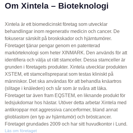
Om Xintela – Bioteknologi
Xintela är ett biomedicinskt företag som utvecklar
behandlingar inom regenerativ medicin och cancer. De
fokuserar särskilt på broskskador och hjärntumörer.
Företaget tjänar pengar genom en patenterad
markörteknologi som heter XINMARK. Den används för att
identifiera och välja ut rätt stamceller. Dessa stamceller är
grunden i företagets produkter. Xintela utvecklar produkten
XSTEM, ett stamcellspreparat som testas kliniskt på
människor. Det ska användas för att behandla knäartros
(slitage i knäleden) och sår som är svåra att läka.
Företaget tar även fram EQSTEM, en liknande produkt för
ledsjukdomar hos hästar. Utöver detta arbetar Xintela med
antikroppar mot aggressiva cancerformer, bland annat
glioblastom (en typ av hjärntumör) och bröstcancer.
Företaget grundades 2009 och har sitt huvudkontor i Lund.
Läs om företaget