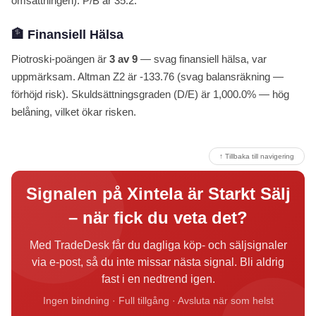
omsättningen). P/B är 35.2.
🏦 Finansiell Hälsa
Piotroski-poängen är
3 av 9
— svag finansiell hälsa, var
uppmärksam. Altman Z2 är -133.76 (svag balansräkning —
förhöjd risk). Skuldsättningsgraden (D/E) är 1,000.0% — hög
belåning, vilket ökar risken.
↑ Tillbaka till navigering
Signalen på Xintela är Starkt Sälj
– när fick du veta det?
Med TradeDesk får du dagliga köp- och säljsignaler
via e-post, så du inte missar nästa signal. Bli aldrig
fast i en nedtrend igen.
Ingen bindning · Full tillgång · Avsluta när som helst